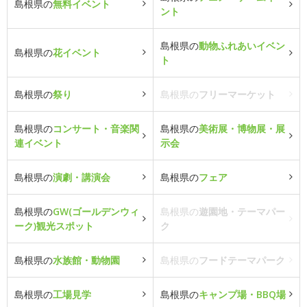
島根県の
無料イベント
ント
島根県の
動物ふれあいイベン
島根県の
花イベント
ト
島根県の
祭り
島根県の
フリーマーケット
島根県の
コンサート・音楽関
島根県の
美術展・博物展・展
連イベント
示会
島根県の
演劇・講演会
島根県の
フェア
島根県の
GW(ゴールデンウィ
島根県の
遊園地・テーマパー
ーク)観光スポット
ク
島根県の
水族館・動物園
島根県の
フードテーマパーク
島根県の
工場見学
島根県の
キャンプ場・BBQ場