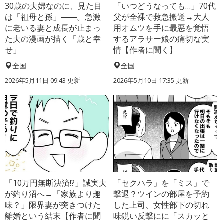
30歳の夫婦なのに、見た目
「いつどうなっても…」70代
は「祖母と孫」――。急激
父が全裸で救急搬送→大人
に老いる妻と成長が止まっ
用オムツを手に最悪を覚悟
た夫の漫画が描く「歳と幸
するアラサー娘の痛切な実
せ」
情【作者に聞く】
全国
全国
2026年5月11日 09:43 更新
2026年5月10日 17:35 更新
「10万円無断決済!?」誠実夫
「セクハラ」を「ミス」で
が釣り沼へ→「家族より趣
撃退？ツインの部屋を予約
味？」限界妻が突きつけた
した上司、女性部下の切れ
離婚という結末【作者に聞
味鋭い反撃にに「スカッと