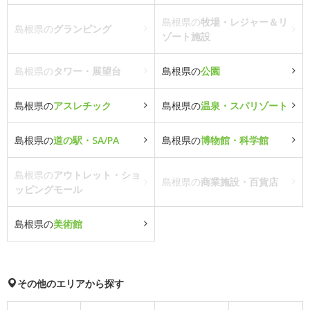
島根県の
牧場・レジャー＆リ
島根県の
グランピング
ゾート施設
島根県の
タワー・展望台
島根県の
公園
島根県の
アスレチック
島根県の
温泉・スパリゾート
島根県の
道の駅・SA/PA
島根県の
博物館・科学館
島根県の
アウトレット・ショ
島根県の
商業施設・百貨店
ッピングモール
島根県の
美術館
その他のエリアから探す