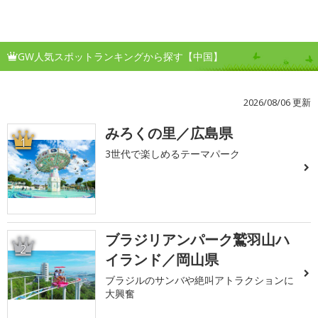
GW人気スポットランキングから探す【中国】
2026/08/06 更新
みろくの里／広島県
1
3世代で楽しめるテーマパーク
ブラジリアンパーク鷲羽山ハ
2
イランド／岡山県
ブラジルのサンバや絶叫アトラクションに
大興奮