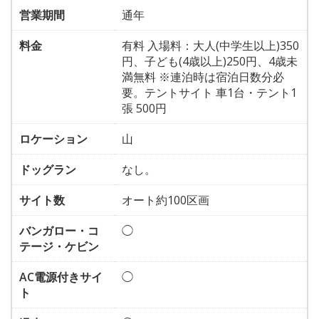
営業期間
通年
料金
有料 入場料：大人(中学生以上)350
円、子ども(4歳以上)250円、4歳未
満無料 ※連泊時は宿泊日数分必
要。テントサイト 車1台・テント1
張 500円
ロケーション
山
ドッグラン
なし。
サイト数
オート約100区画
バンガロー・コ
◯
テージ・ケビン
AC電源付きサイ
◯
ト