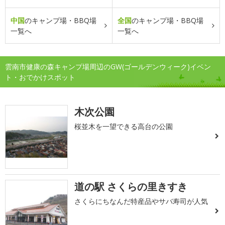
中国
のキャンプ場・BBQ場
全国
のキャンプ場・BBQ場
一覧へ
一覧へ
雲南市健康の森キャンプ場周辺のGW(ゴールデンウィーク)イベン
ト・おでかけスポット
木次公園
桜並木を一望できる高台の公園
道の駅 さくらの里きすき
さくらにちなんだ特産品やサバ寿司が人気