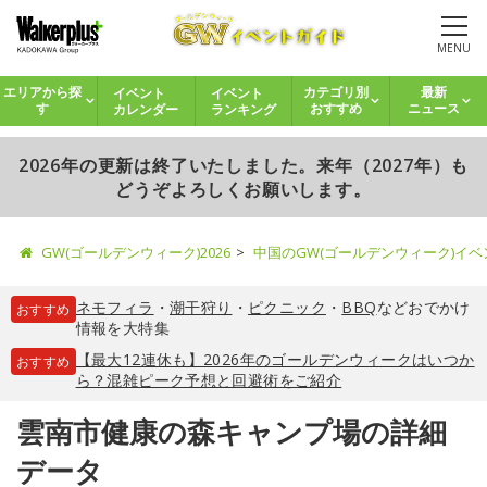
MENU
イベント
イベント
エリアから探
カテゴリ別
最新
カレンダー
ランキング
す
おすすめ
ニュース
2026年の更新は終了いたしました。来年（2027年）も
どうぞよろしくお願いします。
GW(ゴールデンウィーク)2026
中国のGW(ゴールデンウィーク)イ
ネモフィラ
・
潮干狩り
・
ピクニック
・
BBQ
などおでかけ
おすすめ
情報を大特集
【最大12連休も】2026年のゴールデンウィークはいつか
おすすめ
ら？混雑ピーク予想と回避術をご紹介
雲南市健康の森キャンプ場の詳細
データ