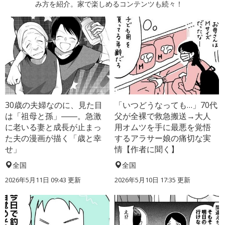
み方を紹介。家で楽しめるコンテンツも続々！
30歳の夫婦なのに、見た目
「いつどうなっても…」70代
は「祖母と孫」――。急激
父が全裸で救急搬送→大人
に老いる妻と成長が止まっ
用オムツを手に最悪を覚悟
た夫の漫画が描く「歳と幸
するアラサー娘の痛切な実
せ」
情【作者に聞く】
全国
全国
2026年5月11日 09:43 更新
2026年5月10日 17:35 更新