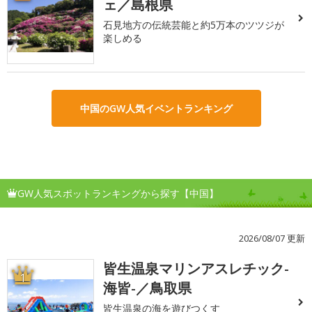
ェ／島根県
石見地方の伝統芸能と約5万本のツツジが
楽しめる
中国のGW人気イベントランキング
GW人気スポットランキングから探す【中国】
2026/08/07 更新
皆生温泉マリンアスレチック-
1
海皆-／鳥取県
皆生温泉の海を遊びつくす