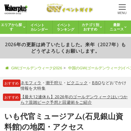
MENU
イベント
イベント
エリアから探
カテゴリ別
最新
カレンダー
ランキング
す
おすすめ
ニュース
2026年の更新は終了いたしました。来年（2027年）も
どうぞよろしくお願いします。
GW(ゴールデンウィーク)2026
中国のGW(ゴールデンウィーク)イ
ネモフィラ
・
潮干狩り
・
ピクニック
・
BBQ
などおでかけ
おすすめ
情報を大特集
【最大12連休も】2026年のゴールデンウィークはいつか
おすすめ
ら？混雑ピーク予想と回避術をご紹介
いも代官ミュージアム(石見銀山資
料館)の地図・アクセス