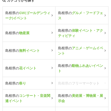
カテゴリから探す
島根県の
GW(ゴールデンウィ
島根県の
グルメ・フードフェ
ーク)イベント
ス
島根県の
体験イベント・アク
島根県の
物産展
ティビティ
島根県の
アニメ・ゲームイベ
島根県の
無料イベント
ント
島根県の
動物ふれあいイベン
島根県の
花イベント
ト
島根県の
祭り
島根県の
フリーマーケット
島根県の
コンサート・音楽関
島根県の
美術展・博物展・展
連イベント
示会