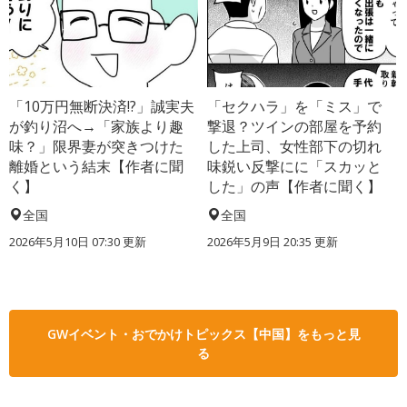
「10万円無断決済!?」誠実夫
「セクハラ」を「ミス」で
が釣り沼へ→「家族より趣
撃退？ツインの部屋を予約
味？」限界妻が突きつけた
した上司、女性部下の切れ
離婚という結末【作者に聞
味鋭い反撃にに「スカッと
く】
した」の声【作者に聞く】
全国
全国
2026年5月10日 07:30 更新
2026年5月9日 20:35 更新
GWイベント・おでかけトピックス【中国】をもっと見
る