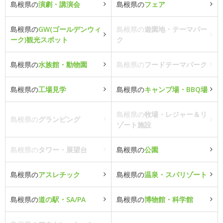
島根県の
演劇・講演会
島根県の
フェア
島根県の
GW(ゴールデンウィ
島根県の
遊園地・テーマパー
ーク)観光スポット
ク
島根県の
水族館・動物園
島根県の
フードテーマパーク
島根県の
工場見学
島根県の
キャンプ場・BBQ場
島根県の
牧場・レジャー＆リ
島根県の
グランピング
ゾート施設
島根県の
タワー・展望台
島根県の
公園
島根県の
アスレチック
島根県の
温泉・スパリゾート
島根県の
道の駅・SA/PA
島根県の
博物館・科学館