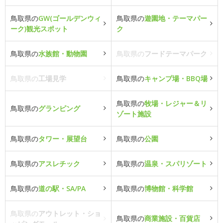
鳥取県の
GW(ゴールデンウィ
鳥取県の
遊園地・テーマパー
ーク)観光スポット
ク
鳥取県の
水族館・動物園
鳥取県の
フードテーマパーク
鳥取県の
工場見学
鳥取県の
キャンプ場・BBQ場
鳥取県の
牧場・レジャー＆リ
鳥取県の
グランピング
ゾート施設
鳥取県の
タワー・展望台
鳥取県の
公園
鳥取県の
アスレチック
鳥取県の
温泉・スパリゾート
鳥取県の
道の駅・SA/PA
鳥取県の
博物館・科学館
鳥取県の
アウトレット・ショ
鳥取県の
商業施設・百貨店