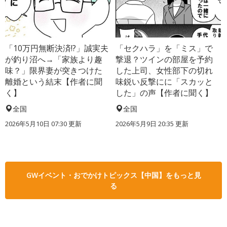
「10万円無断決済!?」誠実夫
「セクハラ」を「ミス」で
が釣り沼へ→「家族より趣
撃退？ツインの部屋を予約
味？」限界妻が突きつけた
した上司、女性部下の切れ
離婚という結末【作者に聞
味鋭い反撃にに「スカッと
く】
した」の声【作者に聞く】
全国
全国
2026年5月10日 07:30 更新
2026年5月9日 20:35 更新
GWイベント・おでかけトピックス【中国】をもっと見
る