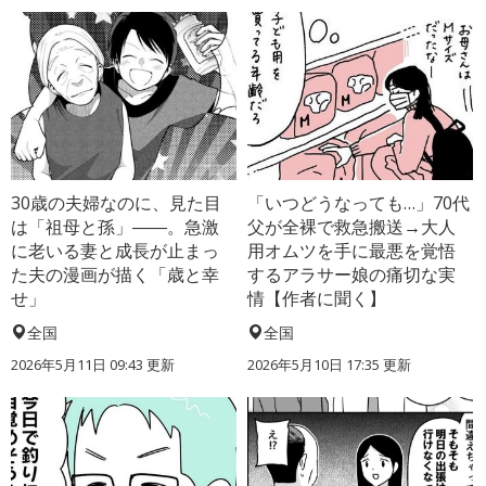
30歳の夫婦なのに、見た目
「いつどうなっても…」70代
は「祖母と孫」――。急激
父が全裸で救急搬送→大人
に老いる妻と成長が止まっ
用オムツを手に最悪を覚悟
た夫の漫画が描く「歳と幸
するアラサー娘の痛切な実
せ」
情【作者に聞く】
全国
全国
2026年5月11日 09:43 更新
2026年5月10日 17:35 更新