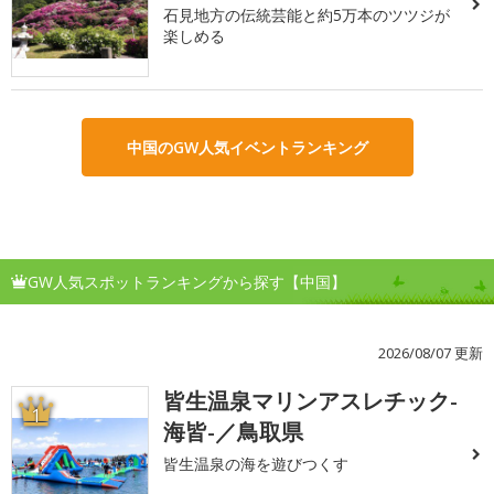
石見地方の伝統芸能と約5万本のツツジが
楽しめる
中国のGW人気イベントランキング
GW人気スポットランキングから探す【中国】
2026/08/07 更新
皆生温泉マリンアスレチック-
1
海皆-／鳥取県
皆生温泉の海を遊びつくす