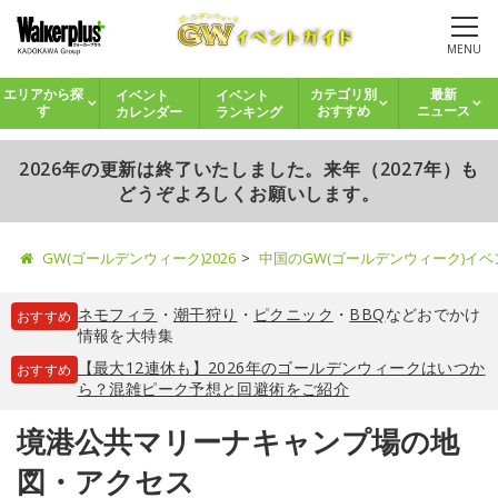
MENU
イベント
イベント
エリアから探
カテゴリ別
最新
カレンダー
ランキング
す
おすすめ
ニュース
2026年の更新は終了いたしました。来年（2027年）も
どうぞよろしくお願いします。
GW(ゴールデンウィーク)2026
中国のGW(ゴールデンウィーク)イ
ネモフィラ
・
潮干狩り
・
ピクニック
・
BBQ
などおでかけ
おすすめ
情報を大特集
【最大12連休も】2026年のゴールデンウィークはいつか
おすすめ
ら？混雑ピーク予想と回避術をご紹介
境港公共マリーナキャンプ場の地
図・アクセス