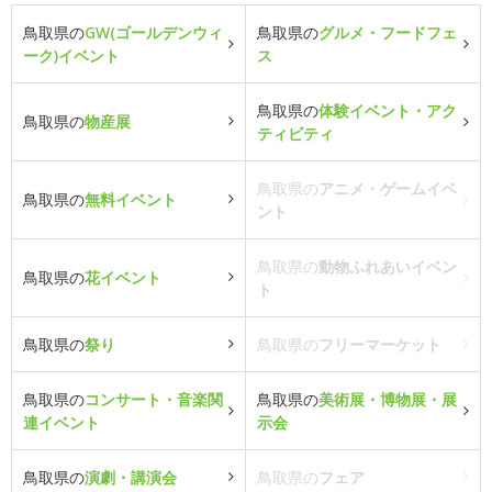
鳥取県の
GW(ゴールデンウィ
鳥取県の
グルメ・フードフェ
ーク)イベント
ス
鳥取県の
体験イベント・アク
鳥取県の
物産展
ティビティ
鳥取県の
アニメ・ゲームイベ
鳥取県の
無料イベント
ント
鳥取県の
動物ふれあいイベン
鳥取県の
花イベント
ト
鳥取県の
祭り
鳥取県の
フリーマーケット
鳥取県の
コンサート・音楽関
鳥取県の
美術展・博物展・展
連イベント
示会
鳥取県の
演劇・講演会
鳥取県の
フェア