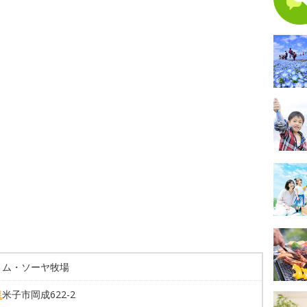
トム・ソーヤ牧場
県
米子市岡成622-2