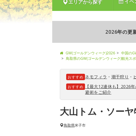
イベ
エリアから探す
2026年の
GW(ゴールデンウィーク)2026
中国のG
鳥取県のGW(ゴールデンウィーク)観光ス
ネモフィラ
・
潮干狩り
・
おすすめ
【最大12連休も】202
おすすめ
避術をご紹介
大山トム・ソーヤ
鳥取県
米子市