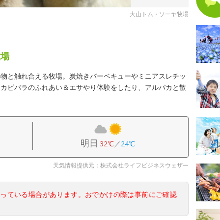
大山トム・ソーヤ牧場
牧場
動物と触れ合える牧場。炭焼きバーベキューやミニアスレチッ
、カピバラのふれあい＆エサやり体験をしたり、アルパカと散
明日
32℃
／
24℃
天気情報提供元：株式会社ライフビジネスウェザー
なっている場合があります。おでかけの際は事前にご確認