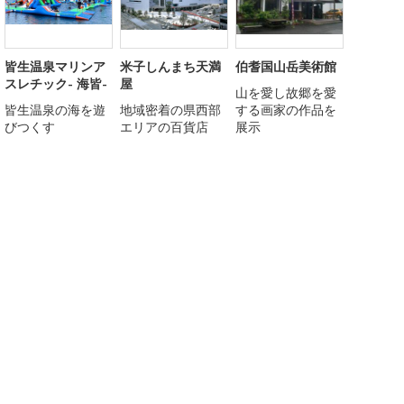
皆生温泉マリンア
米子しんまち天満
伯耆国山岳美術館
スレチック- 海皆-
屋
山を愛し故郷を愛
皆生温泉の海を遊
地域密着の県西部
する画家の作品を
びつくす
エリアの百貨店
展示