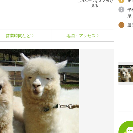
第
1
このページをスマホで
見る
平
2
県
勝
3
営業時間など
地図・アクセス