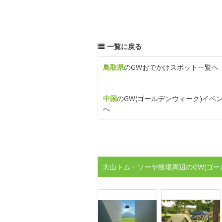
一覧に戻る
鳥取県
のGWおでかけスポット一覧へ
中国
のGW(ゴールデンウィーク)イベ
へ
大山トム・ソーヤ牧場周辺のGW(ゴー