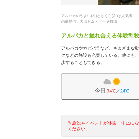
アルパカのやよい(左)とさくら(右)は人気者
画像提供：大山トム・ソーヤ牧場
アルパカと触れ合える体験型
アルパカやカピバラなど、さまざまな
クなどの施設も充実している。他にも
歩することもできる。
今日
34℃
／
24℃
※施設やイベントが休園・中止に
ください。