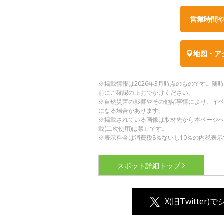
営業時間
地図・ア
※掲載情報は2026年3月時点のものです。
前にご確認の上おでかけください。
※自然災害の影響やその他諸事情により、イ
になる場合があります。
※掲載されている画像は取材先から本ページ
載(二次使用)は禁止です。
※表示料金は消費税8％ないし10％の内税表示
スポット詳細
トップ
X(旧Twitter)