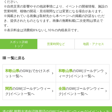
ください。
※自然災害の影響やその他諸事情により、イベントの開催情報、施設の
営業時間、植物の開花・見頃期間などは変更になる場合があります。
※掲載されている画像は取材先から本ページへの掲載の許諾をいただ
き、提供されたものとなります。画像の無断転載(二次使用)は禁止で
す。
※表示料金は消費税8％ないし10％の内税表示です。
スポット詳細
営業時間など
地図・アクセス
トップ
一覧に戻る
和歌山県
のGWおでかけスポ
和歌山県
のGW(ゴールデンウ
ット一覧へ
ィーク)イベント一覧へ
関西
のGW(ゴールデンウィー
全国
のGW(ゴールデンウィー
ク)イベント一覧へ
ク)イベント一覧へ
道の駅 熊野古道中辺路周辺のGW(ゴールデンウィーク)イベント・お