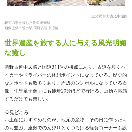
道の駅 熊野古道中辺路
花笠の形を模した物産販売所
画像提供：道の駅 熊野古道中辺路
世界遺産を旅する人に与える風光明媚
な癒し
熊野古道中辺路と国道311号の接点にあり、古道を歩くハ
イカーやドライバーの休憩ポイントになっている。歴史的
なスポットも数多くあり、周辺のシンボルになっている石
像「牛馬童子像」にも徒歩20分ほどで行ける。近所を散策
するだけでも楽しい。
見どころ
お土産におすすめなのが、地元の産物。その日に作ったも
のも並ぶ。座敷でのんびりとくつろげる軽食コーナーも設