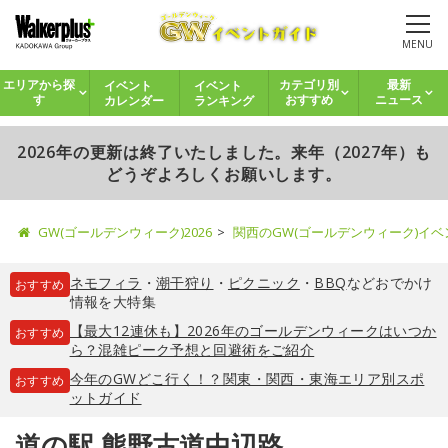
MENU
イベント
イベント
エリアから探
カテゴリ別
最新
カレンダー
ランキング
す
おすすめ
ニュース
2026年の更新は終了いたしました。来年（2027年）も
どうぞよろしくお願いします。
GW(ゴールデンウィーク)2026
関西のGW(ゴールデンウィーク)イ
ネモフィラ
・
潮干狩り
・
ピクニック
・
BBQ
などおでかけ
おすすめ
情報を大特集
【最大12連休も】2026年のゴールデンウィークはいつか
おすすめ
ら？混雑ピーク予想と回避術をご紹介
今年のGWどこ行く！？関東・関西・東海エリア別スポ
おすすめ
ットガイド
道の駅 熊野古道中辺路