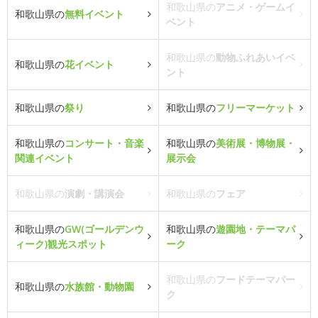
和歌山県の
アニメ・ゲームイ
和歌山県の
無料イベント
ベント
和歌山県の
動物ふれあいイベ
和歌山県の
花イベント
ント
和歌山県の
祭り
和歌山県の
フリーマーケット
和歌山県の
コンサート・音楽
和歌山県の
美術展・博物展・
関連イベント
展示会
和歌山県の
演劇・講演会
和歌山県の
フェア
和歌山県の
GW(ゴールデンウ
和歌山県の
遊園地・テーマパ
ィーク)観光スポット
ーク
和歌山県の
フードテーマパー
和歌山県の
水族館・動物園
ク