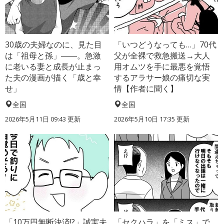
30歳の夫婦なのに、見た目
「いつどうなっても…」70代
は「祖母と孫」――。急激
父が全裸で救急搬送→大人
に老いる妻と成長が止まっ
用オムツを手に最悪を覚悟
た夫の漫画が描く「歳と幸
するアラサー娘の痛切な実
せ」
情【作者に聞く】
全国
全国
2026年5月11日 09:43 更新
2026年5月10日 17:35 更新
「10万円無断決済!?」誠実夫
「セクハラ」を「ミス」で