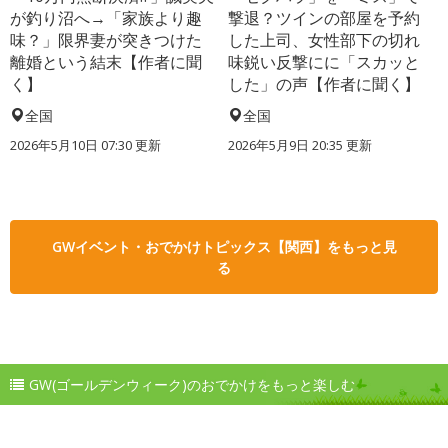
が釣り沼へ→「家族より趣
撃退？ツインの部屋を予約
味？」限界妻が突きつけた
した上司、女性部下の切れ
離婚という結末【作者に聞
味鋭い反撃にに「スカッと
く】
した」の声【作者に聞く】
全国
全国
2026年5月10日 07:30 更新
2026年5月9日 20:35 更新
GWイベント・おでかけトピックス【関西】をもっと見
る
GW(ゴールデンウィーク)のおでかけをもっと楽しむ