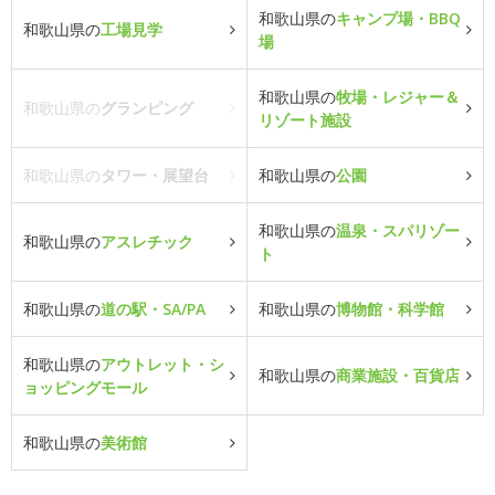
和歌山県の
キャンプ場・BBQ
和歌山県の
工場見学
場
和歌山県の
牧場・レジャー＆
和歌山県の
グランピング
リゾート施設
和歌山県の
タワー・展望台
和歌山県の
公園
和歌山県の
温泉・スパリゾー
和歌山県の
アスレチック
ト
和歌山県の
道の駅・SA/PA
和歌山県の
博物館・科学館
和歌山県の
アウトレット・シ
和歌山県の
商業施設・百貨店
ョッピングモール
和歌山県の
美術館