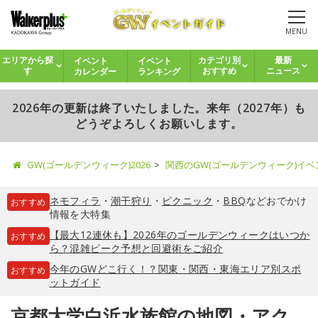
MENU
イベント
イベント
エリアから探
カテゴリ別
最新
カレンダー
ランキング
す
おすすめ
ニュース
2026年の更新は終了いたしました。来年（2027年）も
どうぞよろしくお願いします。
GW(ゴールデンウィーク)2026
関西のGW(ゴールデンウィーク)イ
ネモフィラ
・
潮干狩り
・
ピクニック
・
BBQ
などおでかけ
おすすめ
情報を大特集
【最大12連休も】2026年のゴールデンウィークはいつか
おすすめ
ら？混雑ピーク予想と回避術をご紹介
今年のGWどこ行く！？関東・関西・東海エリア別スポ
おすすめ
ットガイド
京都大学白浜水族館の地図・アク