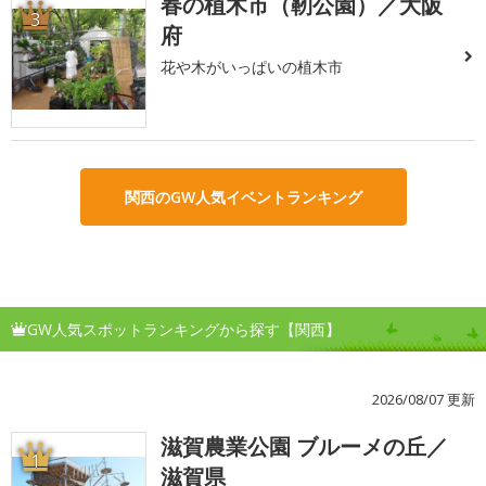
春の植木市（靭公園）／大阪
3
府
花や木がいっぱいの植木市
関西のGW人気イベントランキング
GW人気スポットランキングから探す【関西】
2026/08/07 更新
滋賀農業公園 ブルーメの丘／
1
滋賀県