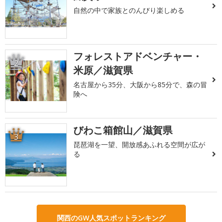
自然の中で家族とのんびり楽しめる
フォレストアドベンチャー・
2
米原／滋賀県
名古屋から35分、大阪から85分で、森の冒
険へ
びわこ箱館山／滋賀県
3
琵琶湖を一望、開放感あふれる空間が広が
る
関西のGW人気スポットランキング