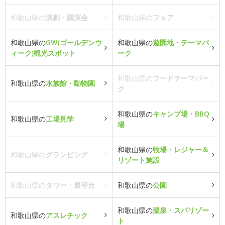
和歌山県の
演劇・講演会
和歌山県の
フェア
和歌山県の
GW(ゴールデンウ
和歌山県の
遊園地・テーマパ
ィーク)観光スポット
ーク
和歌山県の
フードテーマパー
和歌山県の
水族館・動物園
ク
和歌山県の
キャンプ場・BBQ
和歌山県の
工場見学
場
和歌山県の
牧場・レジャー＆
和歌山県の
グランピング
リゾート施設
和歌山県の
タワー・展望台
和歌山県の
公園
和歌山県の
温泉・スパリゾー
和歌山県の
アスレチック
ト