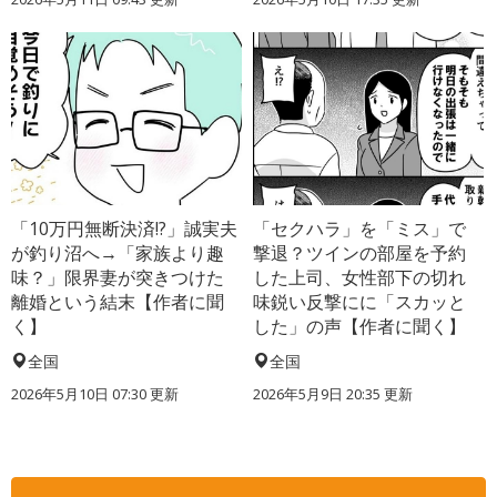
「10万円無断決済!?」誠実夫
「セクハラ」を「ミス」で
が釣り沼へ→「家族より趣
撃退？ツインの部屋を予約
味？」限界妻が突きつけた
した上司、女性部下の切れ
離婚という結末【作者に聞
味鋭い反撃にに「スカッと
く】
した」の声【作者に聞く】
全国
全国
2026年5月10日 07:30 更新
2026年5月9日 20:35 更新