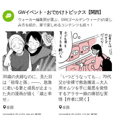
GWイベント・おでかけトピックス【関西】
ウォーカー編集部が選ぶ、GW(ゴールデンウィーク)の楽し
み方を紹介。家で楽しめるコンテンツも続々！
30歳の夫婦なのに、見た目
「いつどうなっても…」70代
は「祖母と孫」――。急激
父が全裸で救急搬送→大人
に老いる妻と成長が止まっ
用オムツを手に最悪を覚悟
た夫の漫画が描く「歳と幸
するアラサー娘の痛切な実
せ」
情【作者に聞く】
全国
全国
2026年5月11日 09:43 更新
2026年5月10日 17:35 更新