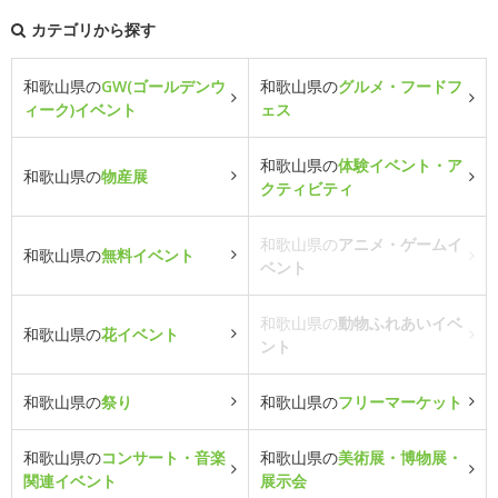
カテゴリから探す
和歌山県の
GW(ゴールデンウ
和歌山県の
グルメ・フードフ
ィーク)イベント
ェス
和歌山県の
体験イベント・ア
和歌山県の
物産展
クティビティ
和歌山県の
アニメ・ゲームイ
和歌山県の
無料イベント
ベント
和歌山県の
動物ふれあいイベ
和歌山県の
花イベント
ント
和歌山県の
祭り
和歌山県の
フリーマーケット
和歌山県の
コンサート・音楽
和歌山県の
美術展・博物展・
関連イベント
展示会