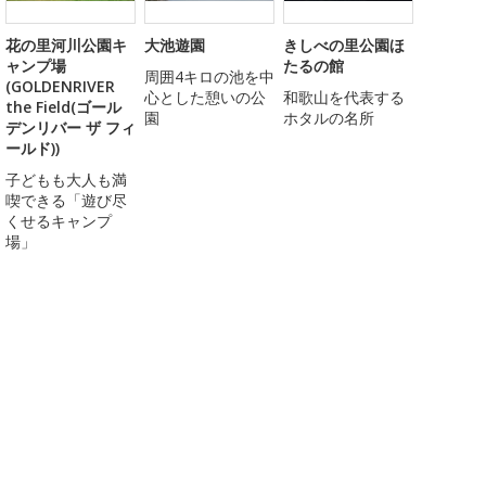
花の里河川公園キ
大池遊園
きしべの里公園ほ
ャンプ場
たるの館
周囲4キロの池を中
(GOLDENRIVER
心とした憩いの公
和歌山を代表する
the Field(ゴール
園
ホタルの名所
デンリバー ザ フィ
ールド))
子どもも大人も満
喫できる「遊び尽
くせるキャンプ
場」