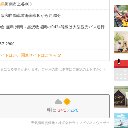
山県
海南市上谷603
阪和自動車道海南東ICから約30分
00台 無料 海南～黒沢牧場間のR424号線は大型観光バス通行
87-2900
サイトほか、関連サイトはこちら
変更になる場合があります。ご利用の際は事前にご確認の上おでかけく
明日
34℃
／
26℃
天気情報提供元：株式会社ライフビジネスウェザー