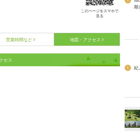
M
1
期
このページをスマホで
見る
営業時間など
地図・アクセス
クセス
紀
1