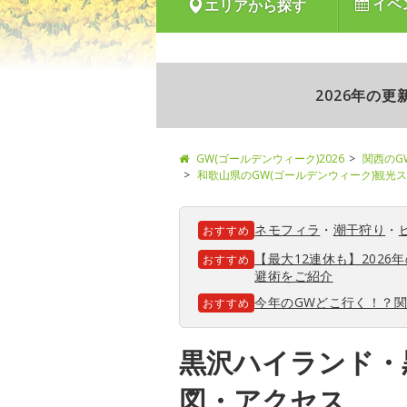
イベ
エリアから探す
2026年の
GW(ゴールデンウィーク)2026
関西のG
和歌山県のGW(ゴールデンウィーク)観光
ネモフィラ
・
潮干狩り
・
おすすめ
【最大12連休も】202
おすすめ
避術をご紹介
今年のGWどこ行く！？
おすすめ
黒沢ハイランド・
図・アクセス