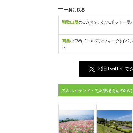
一覧に戻る
和歌山県
のGWおでかけスポット一覧
関西
のGW(ゴールデンウィーク)イベ
へ
X(旧Twitter)
黒沢ハイランド・黒沢牧場周辺のGW