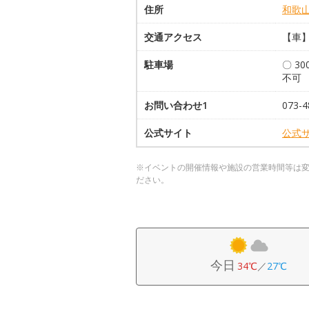
住所
和歌
交通アクセス
【車】
駐車場
〇 3
不可
お問い合わせ1
073-4
公式サイト
公式
※イベントの開催情報や施設の営業時間等は
ださい。
今日
34℃
／
27℃