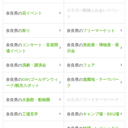
奈良県の
動物ふれあいイベン
奈良県の
花イベント
ト
奈良県の
祭り
奈良県の
フリーマーケット
奈良県の
コンサート・音楽関
奈良県の
美術展・博物展・展
連イベント
示会
奈良県の
演劇・講演会
奈良県の
フェア
奈良県の
GW(ゴールデンウィ
奈良県の
遊園地・テーマパー
ーク)観光スポット
ク
奈良県の
水族館・動物園
奈良県の
フードテーマパーク
奈良県の
工場見学
奈良県の
キャンプ場・BBQ場