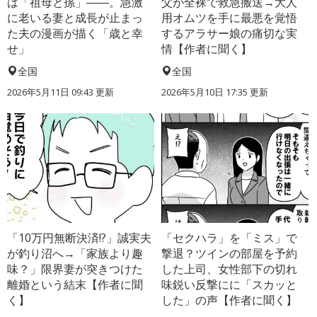
は「祖母と孫」――。急激
父が全裸で救急搬送→大人
に老いる妻と成長が止まっ
用オムツを手に最悪を覚悟
た夫の漫画が描く「歳と幸
するアラサー娘の痛切な実
せ」
情【作者に聞く】
全国
全国
2026年5月11日 09:43 更新
2026年5月10日 17:35 更新
「10万円無断決済!?」誠実夫
「セクハラ」を「ミス」で
が釣り沼へ→「家族より趣
撃退？ツインの部屋を予約
味？」限界妻が突きつけた
した上司、女性部下の切れ
離婚という結末【作者に聞
味鋭い反撃にに「スカッと
く】
した」の声【作者に聞く】