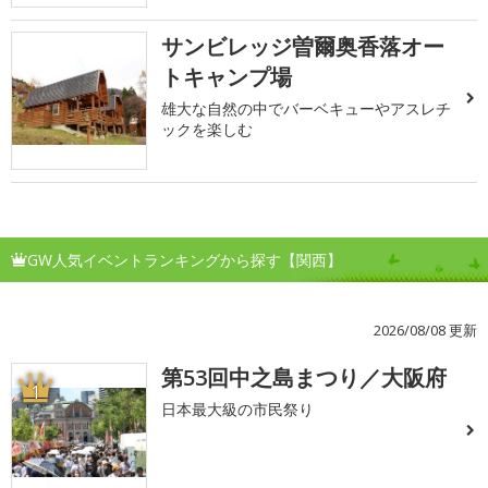
サンビレッジ曽爾奥香落オー
トキャンプ場
雄大な自然の中でバーベキューやアスレチ
ックを楽しむ
GW人気イベントランキングから探す【関西】
2026/08/08 更新
第53回中之島まつり／大阪府
1
日本最大級の市民祭り