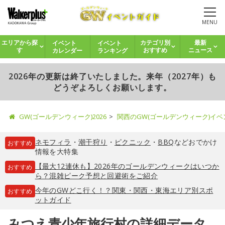
MENU
イベント
イベント
エリアから探
カテゴリ別
最新
カレンダー
ランキング
す
おすすめ
ニュース
2026年の更新は終了いたしました。来年（2027年）も
どうぞよろしくお願いします。
GW(ゴールデンウィーク)2026
関西のGW(ゴールデンウィーク)イ
ネモフィラ
・
潮干狩り
・
ピクニック
・
BBQ
などおでかけ
おすすめ
情報を大特集
【最大12連休も】2026年のゴールデンウィークはいつか
おすすめ
ら？混雑ピーク予想と回避術をご紹介
今年のGWどこ行く！？関東・関西・東海エリア別スポ
おすすめ
ットガイド
みつえ青少年旅行村の詳細データ