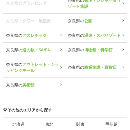
奈良県の
牧場・レジャー＆リ
奈良県の
グランピング
ゾート施設
奈良県の
タワー・展望台
奈良県の
公園
奈良県の
アスレチック
奈良県の
温泉・スパリゾート
奈良県の
道の駅・SA/PA
奈良県の
博物館・科学館
奈良県の
アウトレット・ショ
奈良県の
商業施設・百貨店
ッピングモール
奈良県の
美術館
その他のエリアから探す
北海道
東北
関東
甲信越