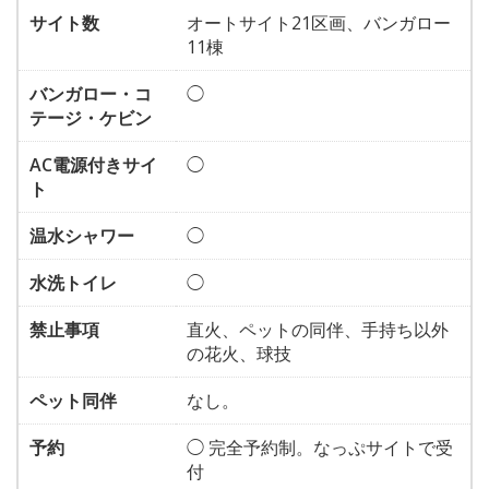
サイト数
オートサイト21区画、バンガロー
11棟
バンガロー・コ
◯
テージ・ケビン
AC電源付きサイ
◯
ト
温水シャワー
◯
水洗トイレ
◯
禁止事項
直火、ペットの同伴、手持ち以外
の花火、球技
ペット同伴
なし。
予約
◯ 完全予約制。なっぷサイトで受
付