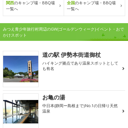
関西
のキャンプ場・BBQ場
全国
のキャンプ場・BBQ場
一覧へ
一覧へ
みつえ青少年旅行村周辺のGW(ゴールデンウィーク)イベント・おで
かけスポット
道の駅 伊勢本街道御杖
ハイキング拠点であり温泉スポットとして
も有名
お亀の湯
中日本(静岡ー島根まで)No.1の日帰り天然
温泉