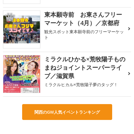
東本願寺前 お東さんフリー
2
マーケット（4月）／京都府
観光スポット東本願寺前のフリーマーケッ
ト
ミラクルひかる×荒牧陽子もの
3
まねジョイントスーパーライ
ブ／滋賀県
ミラクルヒカル×荒牧陽子夢のタッグ！
関西のGW人気イベントランキング