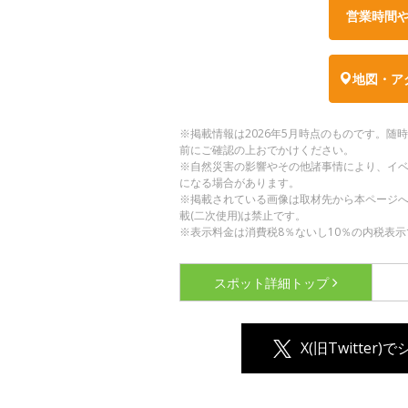
営業時間
地図・ア
※掲載情報は2026年5月時点のものです。
前にご確認の上おでかけください。
※自然災害の影響やその他諸事情により、イ
になる場合があります。
※掲載されている画像は取材先から本ページ
載(二次使用)は禁止です。
※表示料金は消費税8％ないし10％の内税表示
スポット詳細
トップ
X(旧Twitter)