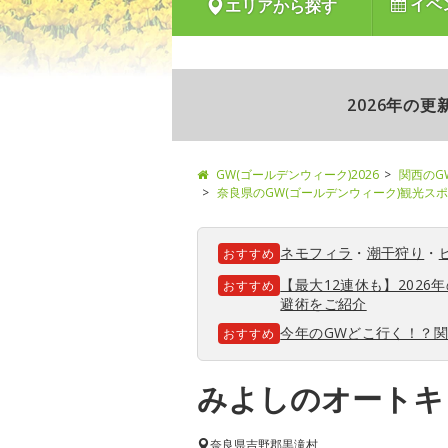
イベ
エリアから探す
2026年の
GW(ゴールデンウィーク)2026
関西のG
奈良県のGW(ゴールデンウィーク)観光ス
ネモフィラ
・
潮干狩り
・
おすすめ
【最大12連休も】202
おすすめ
避術をご紹介
今年のGWどこ行く！？
おすすめ
みよしのオートキ
奈良県
吉野郡黒滝村