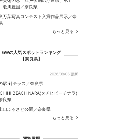
座美術の窓「江戸後期の浮世絵」第1
 歌川豊国／奈良県
良万葉写真コンテスト入賞作品展示／奈
県
もっと見る
GWの人気スポットランキング
【奈良県】
2026/08/08 更新
の駅 針テラス／奈良県
ACHIHI BEACH NARA(タチヒビーチナラ)
奈良県
上山ふるさと公園／奈良県
もっと見る
閲覧履歴