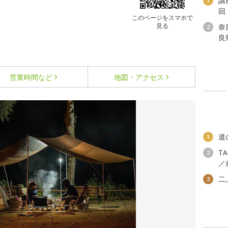
講
1
回
このページをスマホで
見る
奈
2
良
営業時間など
地図・アクセス
道
1
T
2
／
二
3