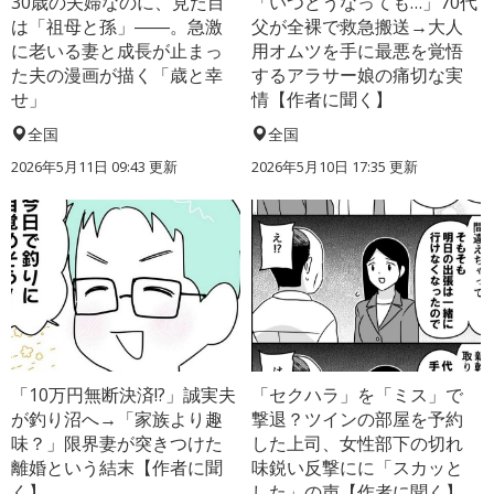
30歳の夫婦なのに、見た目
「いつどうなっても…」70代
は「祖母と孫」――。急激
父が全裸で救急搬送→大人
に老いる妻と成長が止まっ
用オムツを手に最悪を覚悟
た夫の漫画が描く「歳と幸
するアラサー娘の痛切な実
せ」
情【作者に聞く】
全国
全国
2026年5月11日 09:43 更新
2026年5月10日 17:35 更新
「10万円無断決済!?」誠実夫
「セクハラ」を「ミス」で
が釣り沼へ→「家族より趣
撃退？ツインの部屋を予約
味？」限界妻が突きつけた
した上司、女性部下の切れ
離婚という結末【作者に聞
味鋭い反撃にに「スカッと
く】
した」の声【作者に聞く】