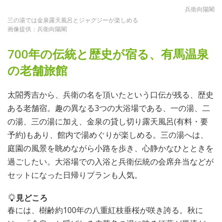
兵衛向陽閣
三の湯では金泉露天風呂とジャグジーが楽しめる
画像提供：兵衛向陽閣
700年の伝統と歴史が宿る、有馬温泉
の老舗旅館
太閤秀吉から、兵衛の名を頂いたという口伝が残る、歴史
ある老舗宿。趣の異なる3つの大浴場である、一の湯、二
の湯、三の湯に加え、金泉の貸し切り露天風呂(有料・要
予約)もあり、館内で湯めぐりが楽しめる。三の湯へは、
庭園の風景を眺めながら小路を歩き、心静かなひとときを
過ごしたい。大浴場での入浴と兵衛伝統の会席弁当などが
セットになった日帰りプランも人気。
見どころ
春には、樹齢約100年の八重紅枝垂桜が咲き誇る。秋に