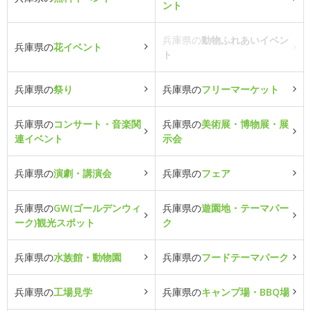
ント
兵庫県の
動物ふれあいイベン
兵庫県の
花イベント
ト
兵庫県の
祭り
兵庫県の
フリーマーケット
兵庫県の
コンサート・音楽関
兵庫県の
美術展・博物展・展
連イベント
示会
兵庫県の
演劇・講演会
兵庫県の
フェア
兵庫県の
GW(ゴールデンウィ
兵庫県の
遊園地・テーマパー
ーク)観光スポット
ク
兵庫県の
水族館・動物園
兵庫県の
フードテーマパーク
兵庫県の
工場見学
兵庫県の
キャンプ場・BBQ場