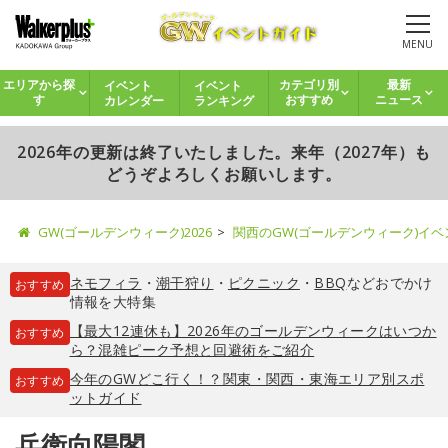
MENU
イベント
イベント
エリアから探
カテゴリ別
最新
カレンダー
ランキング
す
おすすめ
ニュース
2026年の更新は終了いたしました。来年（2027年）も
どうぞよろしくお願いします。
GW(ゴールデンウィーク)2026
関西のGW(ゴールデンウィーク)イ
ネモフィラ
・
潮干狩り
・
ピクニック
・
BBQ
などおでかけ
おすすめ
情報を大特集
【最大12連休も】2026年のゴールデンウィークはいつか
おすすめ
ら？混雑ピーク予想と回避術をご紹介
今年のGWどこ行く！？関東・関西・東海エリア別スポ
おすすめ
ットガイド
兵衛向陽閣