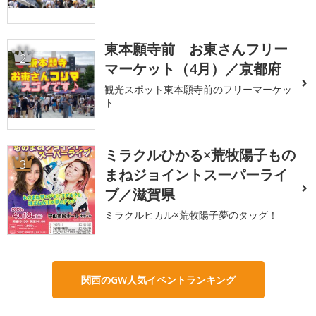
東本願寺前 お東さんフリー
2
マーケット（4月）／京都府
観光スポット東本願寺前のフリーマーケッ
ト
ミラクルひかる×荒牧陽子もの
3
まねジョイントスーパーライ
ブ／滋賀県
ミラクルヒカル×荒牧陽子夢のタッグ！
関西のGW人気イベントランキング