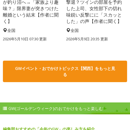
が釣り沼へ→「家族より趣
撃退？ツインの部屋を予約
味？」限界妻が突きつけた
した上司、女性部下の切れ
離婚という結末【作者に聞
味鋭い反撃にに「スカッと
く】
した」の声【作者に聞く】
全国
全国
2026年5月10日 07:30 更新
2026年5月9日 20:35 更新
GWイベント・おでかけトピックス【関西】をもっと見
る
GW(ゴールデンウィーク)のおでかけをもっと楽しむ
編集部おすすめの「今年のGW」の楽しみ方を紹介