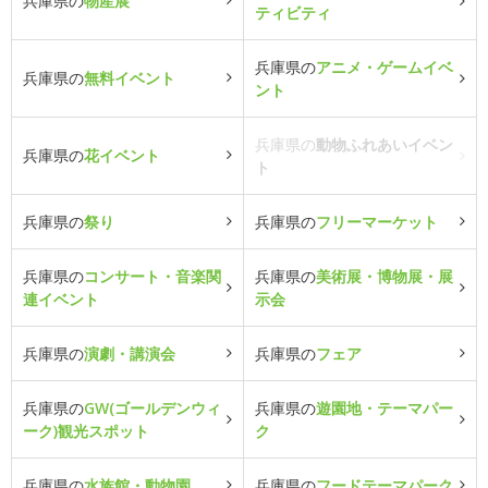
兵庫県の
物産展
ティビティ
兵庫県の
アニメ・ゲームイベ
兵庫県の
無料イベント
ント
兵庫県の
動物ふれあいイベン
兵庫県の
花イベント
ト
兵庫県の
祭り
兵庫県の
フリーマーケット
兵庫県の
コンサート・音楽関
兵庫県の
美術展・博物展・展
連イベント
示会
兵庫県の
演劇・講演会
兵庫県の
フェア
兵庫県の
GW(ゴールデンウィ
兵庫県の
遊園地・テーマパー
ーク)観光スポット
ク
兵庫県の
水族館・動物園
兵庫県の
フードテーマパーク