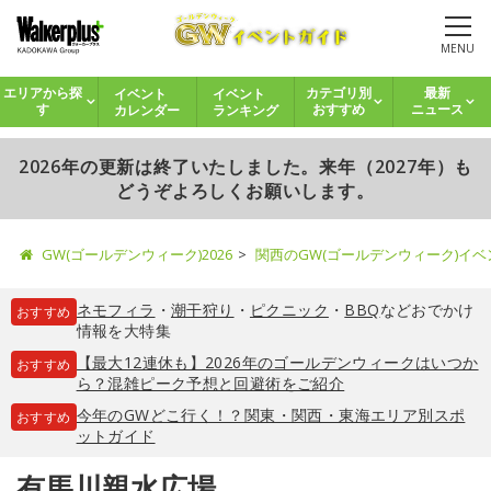
MENU
イベント
イベント
エリアから探
カテゴリ別
最新
カレンダー
ランキング
す
おすすめ
ニュース
2026年の更新は終了いたしました。来年（2027年）も
どうぞよろしくお願いします。
GW(ゴールデンウィーク)2026
関西のGW(ゴールデンウィーク)イ
ネモフィラ
・
潮干狩り
・
ピクニック
・
BBQ
などおでかけ
おすすめ
情報を大特集
【最大12連休も】2026年のゴールデンウィークはいつか
おすすめ
ら？混雑ピーク予想と回避術をご紹介
今年のGWどこ行く！？関東・関西・東海エリア別スポ
おすすめ
ットガイド
有馬川親水広場