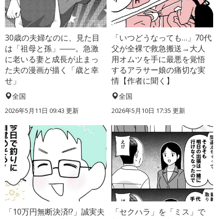
30歳の夫婦なのに、見た目
「いつどうなっても…」70代
は「祖母と孫」――。急激
父が全裸で救急搬送→大人
に老いる妻と成長が止まっ
用オムツを手に最悪を覚悟
た夫の漫画が描く「歳と幸
するアラサー娘の痛切な実
せ」
情【作者に聞く】
全国
全国
2026年5月11日 09:43 更新
2026年5月10日 17:35 更新
「10万円無断決済!?」誠実夫
「セクハラ」を「ミス」で