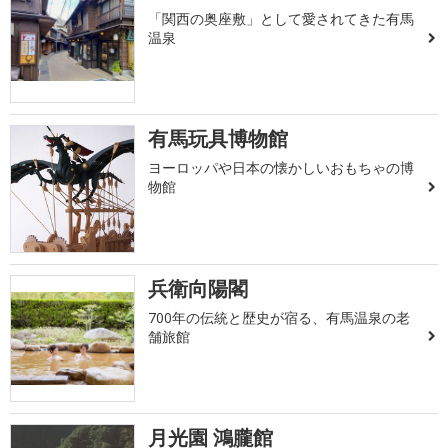
「関西の奥座敷」として愛されてきた有馬
温泉
有馬玩具博物館
ヨーロッパや日本の懐かしいおもちゃの博
物館
兵衛向陽閣
700年の伝統と歴史が宿る、有馬温泉の老
舗旅館
月光園 鴻朧館