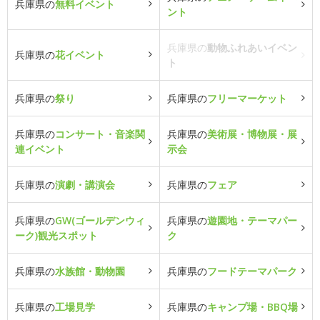
兵庫県の
無料イベント
ント
兵庫県の
動物ふれあいイベン
兵庫県の
花イベント
ト
兵庫県の
祭り
兵庫県の
フリーマーケット
兵庫県の
コンサート・音楽関
兵庫県の
美術展・博物展・展
連イベント
示会
兵庫県の
演劇・講演会
兵庫県の
フェア
兵庫県の
GW(ゴールデンウィ
兵庫県の
遊園地・テーマパー
ーク)観光スポット
ク
兵庫県の
水族館・動物園
兵庫県の
フードテーマパーク
兵庫県の
工場見学
兵庫県の
キャンプ場・BBQ場