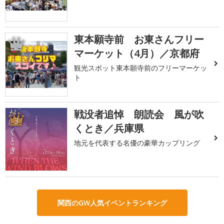
東本願寺前 お東さんフリー
2
マーケット（4月）／京都府
観光スポット東本願寺前のフリーマーケッ
ト
戦没者追悼 朗読会 風が吹
3
くとき／兵庫県
地元を代表する名優の豪華カップリング
関西のGW人気イベントランキング