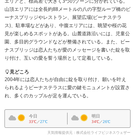
エリアと、標高差で大きく3つのゾーンに分かれている。
山頂エリアには全長約88メートルの八の字型ループ橋のビ
ーナスブリッジやレストラン、展望広場(ビーナステラ
ス)、駐車場などがあり、中腹エリアには、眺望や桜の花
見が楽しめるスポットがある。山麓道路沿いには、児童公
園、多目的グラウンドなどが整備されている。また、ビー
ナスブリッジは恋人たちが愛のメッセージを書いた錠を取
り付け、互いの愛を誓う場所として定着している。
見どころ
2004年には恋人たちが自由に錠を取り付け、願いを叶え
られるようビーナステラスに愛の鍵モニュメントが設置さ
れ、多くのカップルが足を運んでいる。
今日
明日
33℃
／
27℃
34℃
／
26℃
天気情報提供元：株式会社ライフビジネスウェザー