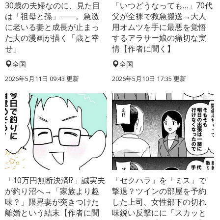
30歳の夫婦なのに、見た目
「いつどうなっても…」70代
は「祖母と孫」――。急激
父が全裸で救急搬送→大人
に老いる妻と成長が止まっ
用オムツを手に最悪を覚悟
た夫の漫画が描く「歳と幸
するアラサー娘の痛切な実
せ」
情【作者に聞く】
全国
全国
2026年5月11日 09:43 更新
2026年5月10日 17:35 更新
「10万円無断決済!?」誠実夫
「セクハラ」を「ミス」で
が釣り沼へ→「家族より趣
撃退？ツインの部屋を予約
味？」限界妻が突きつけた
した上司、女性部下の切れ
離婚という結末【作者に聞
味鋭い反撃にに「スカッと