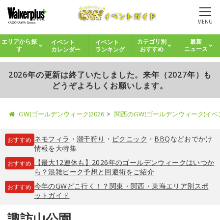
MENU
イベント
イベント
エリアから探
カテゴリ別
最新
カレンダー
ランキング
す
おすすめ
ニュース
2026年の更新は終了いたしました。来年（2027年）も
どうぞよろしくお願いします。
GW(ゴールデンウィーク)2026
関西のGW(ゴールデンウィーク)イ
ネモフィラ
・
潮干狩り
・
ピクニック
・
BBQ
などおでかけ
おすすめ
情報を大特集
【最大12連休も】2026年のゴールデンウィークはいつか
おすすめ
ら？混雑ピーク予想と回避術をご紹介
今年のGWどこ行く！？関東・関西・東海エリア別スポ
おすすめ
ットガイド
諏訪山公園