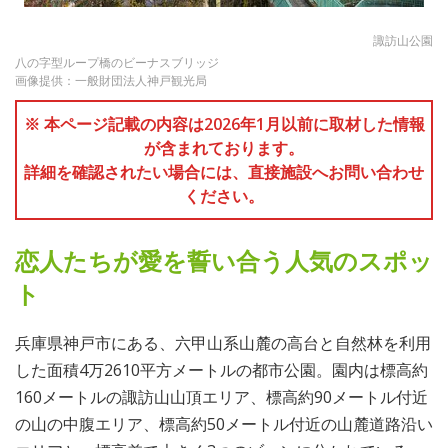
諏訪山公園
八の字型ループ橋のビーナスブリッジ
画像提供：一般財団法人神戸観光局
※ 本ページ記載の内容は2026年1月以前に取材した情報
が含まれております。
詳細を確認されたい場合には、直接施設へお問い合わせ
ください。
恋人たちが愛を誓い合う人気のスポッ
ト
兵庫県神戸市にある、六甲山系山麓の高台と自然林を利用
した面積4万2610平方メートルの都市公園。園内は標高約
160メートルの諏訪山山頂エリア、標高約90メートル付近
の山の中腹エリア、標高約50メートル付近の山麓道路沿い