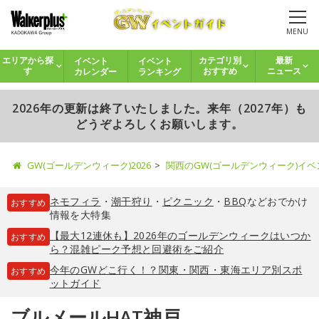
MENU
イベント
イベント
エリアから探
カテゴリ別
最新
カレンダー
ランキング
す
おすすめ
ニュース
2026年の更新は終了いたしました。来年（2027年）も
どうぞよろしくお願いします。
GW(ゴールデンウィーク)2026
関西のGW(ゴールデンウィーク)イ
ネモフィラ
・
潮干狩り
・
ピクニック
・
BBQ
などおでかけ
おすすめ
情報を大特集
【最大12連休も】2026年のゴールデンウィークはいつか
おすすめ
ら？混雑ピーク予想と回避術をご紹介
今年のGWどこ行く！？関東・関西・東海エリア別スポ
おすすめ
ットガイド
ブルメールHAT神戸