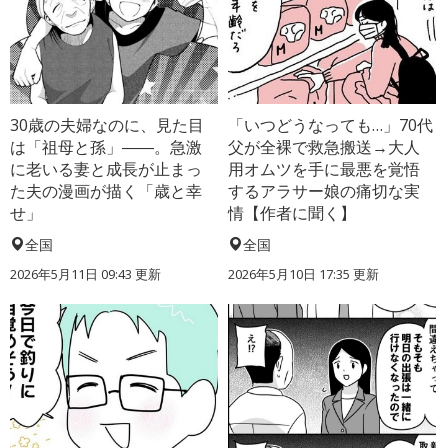
30歳の夫婦なのに、見た目
「いつどうなっても…」70代
は「祖母と孫」――。急激
父が全裸で救急搬送→大人
に老いる妻と成長が止まっ
用オムツを手に最悪を覚悟
た夫の漫画が描く「歳と幸
するアラサー娘の痛切な実
せ」
情【作者に聞く】
全国
全国
2026年5月11日 09:43 更新
2026年5月10日 17:35 更新