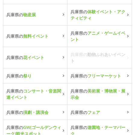
兵庫県の
体験イベント・アク
兵庫県の
物産展
ティビティ
兵庫県の
アニメ・ゲームイベ
兵庫県の
無料イベント
ント
兵庫県の
動物ふれあいイベン
兵庫県の
花イベント
ト
兵庫県の
祭り
兵庫県の
フリーマーケット
兵庫県の
コンサート・音楽関
兵庫県の
美術展・博物展・展
連イベント
示会
兵庫県の
演劇・講演会
兵庫県の
フェア
兵庫県の
GW(ゴールデンウィ
兵庫県の
遊園地・テーマパー
ーク)観光スポット
ク