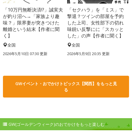
「10万円無断決済!?」誠実夫
「セクハラ」を「ミス」で
が釣り沼へ→「家族より趣
撃退？ツインの部屋を予約
味？」限界妻が突きつけた
した上司、女性部下の切れ
離婚という結末【作者に聞
味鋭い反撃にに「スカッと
く】
した」の声【作者に聞く】
全国
全国
2026年5月10日 07:30 更新
2026年5月9日 20:35 更新
GWイベント・おでかけトピックス【関西】をもっと見
る
GW(ゴールデンウィーク)のおでかけをもっと楽しむ