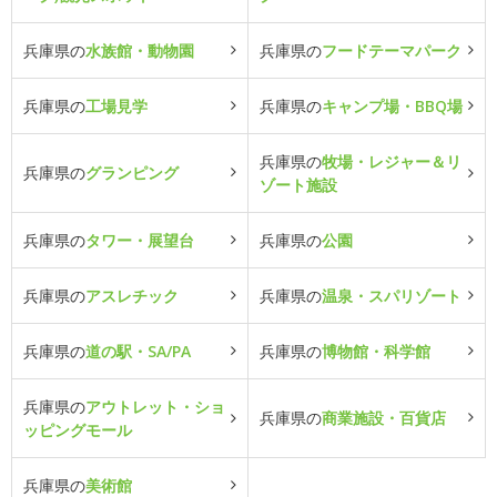
兵庫県の
水族館・動物園
兵庫県の
フードテーマパーク
兵庫県の
工場見学
兵庫県の
キャンプ場・BBQ場
兵庫県の
牧場・レジャー＆リ
兵庫県の
グランピング
ゾート施設
兵庫県の
タワー・展望台
兵庫県の
公園
兵庫県の
アスレチック
兵庫県の
温泉・スパリゾート
兵庫県の
道の駅・SA/PA
兵庫県の
博物館・科学館
兵庫県の
アウトレット・ショ
兵庫県の
商業施設・百貨店
ッピングモール
兵庫県の
美術館