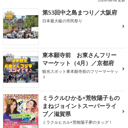
第53回中之島まつり／大阪府
1
日本最大級の市民祭り
東本願寺前 お東さんフリー
2
マーケット（4月）／京都府
観光スポット東本願寺前のフリーマーケッ
ト
ミラクルひかる×荒牧陽子もの
3
まねジョイントスーパーライ
ブ／滋賀県
ミラクルヒカル×荒牧陽子夢のタッグ！