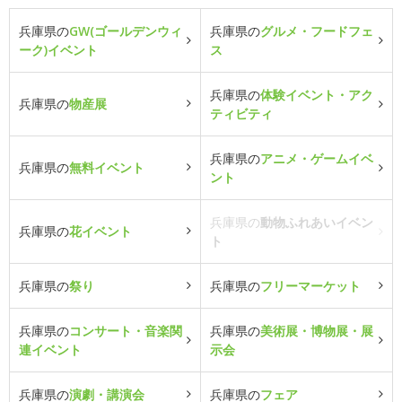
兵庫県の
GW(ゴールデンウィ
兵庫県の
グルメ・フードフェ
ーク)イベント
ス
兵庫県の
体験イベント・アク
兵庫県の
物産展
ティビティ
兵庫県の
アニメ・ゲームイベ
兵庫県の
無料イベント
ント
兵庫県の
動物ふれあいイベン
兵庫県の
花イベント
ト
兵庫県の
祭り
兵庫県の
フリーマーケット
兵庫県の
コンサート・音楽関
兵庫県の
美術展・博物展・展
連イベント
示会
兵庫県の
演劇・講演会
兵庫県の
フェア