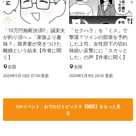
「10万円無断決済!?」誠実夫
「セクハラ」を「ミス」で
が釣り沼へ→「家族より趣
撃退？ツインの部屋を予約
味？」限界妻が突きつけた
した上司、女性部下の切れ
離婚という結末【作者に聞
味鋭い反撃にに「スカッと
く】
した」の声【作者に聞く】
全国
全国
2026年5月10日 07:30 更新
2026年5月9日 20:35 更新
GWイベント・おでかけトピックス【関西】をもっと見
る