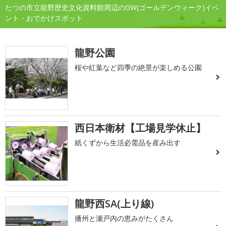
たつの市立龍野歴史文化資料館周辺のGW(ゴールデンウィーク)イベ
ント・おでかけスポット
龍野公園
桜や紅葉など四季の絶景が楽しめる公園
西日本衛材【工場見学休止】
紙くずから生活必需品を産み出す
龍野西SA(上り線)
播州と瀬戸内の恵みがたくさん