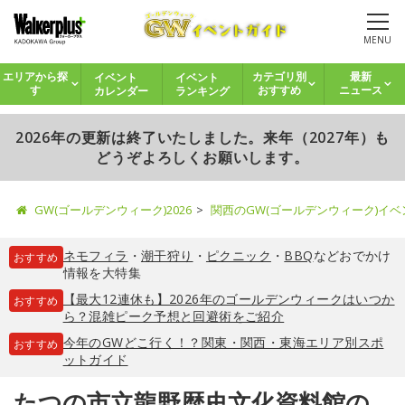
MENU
イベント
イベント
エリアから探
カテゴリ別
最新
カレンダー
ランキング
す
おすすめ
ニュース
2026年の更新は終了いたしました。来年（2027年）も
どうぞよろしくお願いします。
GW(ゴールデンウィーク)2026
関西のGW(ゴールデンウィーク)イ
ネモフィラ
・
潮干狩り
・
ピクニック
・
BBQ
などおでかけ
おすすめ
情報を大特集
【最大12連休も】2026年のゴールデンウィークはいつか
おすすめ
ら？混雑ピーク予想と回避術をご紹介
今年のGWどこ行く！？関東・関西・東海エリア別スポ
おすすめ
ットガイド
たつの市立龍野歴史文化資料館の