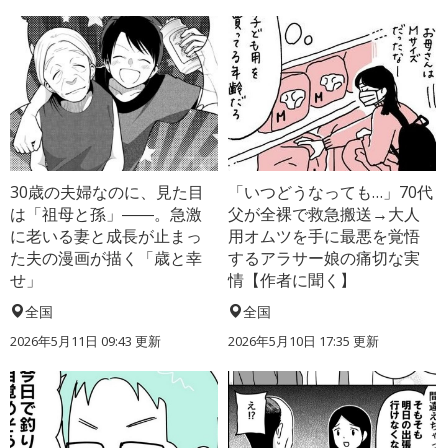
30歳の夫婦なのに、見た目
「いつどうなっても…」70代
は「祖母と孫」――。急激
父が全裸で救急搬送→大人
に老いる妻と成長が止まっ
用オムツを手に最悪を覚悟
た夫の漫画が描く「歳と幸
するアラサー娘の痛切な実
せ」
情【作者に聞く】
全国
全国
2026年5月11日 09:43 更新
2026年5月10日 17:35 更新