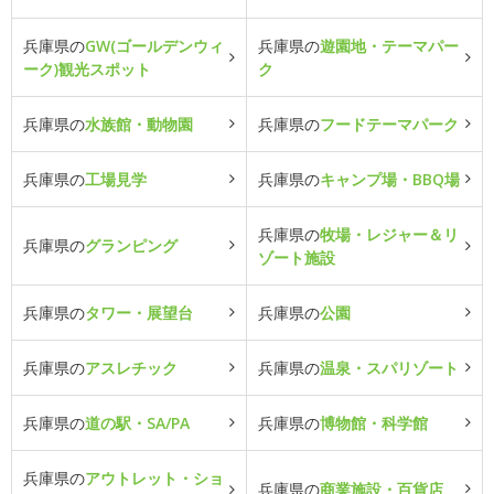
兵庫県の
GW(ゴールデンウィ
兵庫県の
遊園地・テーマパー
ーク)観光スポット
ク
兵庫県の
水族館・動物園
兵庫県の
フードテーマパーク
兵庫県の
工場見学
兵庫県の
キャンプ場・BBQ場
兵庫県の
牧場・レジャー＆リ
兵庫県の
グランピング
ゾート施設
兵庫県の
タワー・展望台
兵庫県の
公園
兵庫県の
アスレチック
兵庫県の
温泉・スパリゾート
兵庫県の
道の駅・SA/PA
兵庫県の
博物館・科学館
兵庫県の
アウトレット・ショ
兵庫県の
商業施設・百貨店