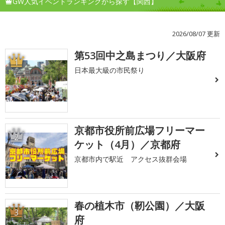
GW人気イベントランキングから探す【関西】
2026/08/07 更新
第53回中之島まつり／大阪府
1
日本最大級の市民祭り
京都市役所前広場フリーマー
2
ケット（4月）／京都府
京都市内で駅近 アクセス抜群会場
春の植木市（靭公園）／大阪
3
府