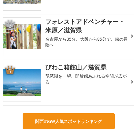
フォレストアドベンチャー・
2
米原／滋賀県
名古屋から35分、大阪から85分で、森の冒
険へ
びわこ箱館山／滋賀県
3
琵琶湖を一望、開放感あふれる空間が広が
る
関西のGW人気スポットランキング