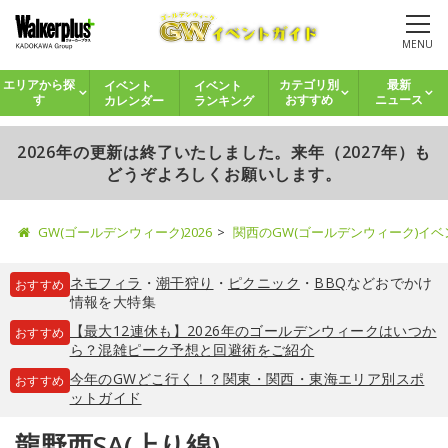
MENU
イベント
イベント
エリアから探
カテゴリ別
最新
カレンダー
ランキング
す
おすすめ
ニュース
2026年の更新は終了いたしました。来年（2027年）も
どうぞよろしくお願いします。
GW(ゴールデンウィーク)2026
関西のGW(ゴールデンウィーク)イ
ネモフィラ
・
潮干狩り
・
ピクニック
・
BBQ
などおでかけ
おすすめ
情報を大特集
【最大12連休も】2026年のゴールデンウィークはいつか
おすすめ
ら？混雑ピーク予想と回避術をご紹介
今年のGWどこ行く！？関東・関西・東海エリア別スポ
おすすめ
ットガイド
龍野西SA(上り線)