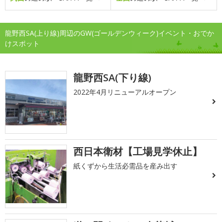
龍野西SA(上り線)周辺のGW(ゴールデンウィーク)イベント・おでか
けスポット
龍野西SA(下り線)
2022年4月リニューアルオープン
西日本衛材【工場見学休止】
紙くずから生活必需品を産み出す