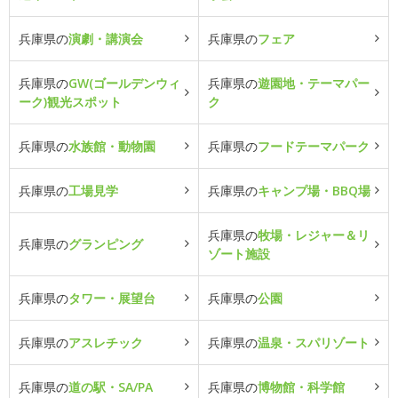
兵庫県の
演劇・講演会
兵庫県の
フェア
兵庫県の
GW(ゴールデンウィ
兵庫県の
遊園地・テーマパー
ーク)観光スポット
ク
兵庫県の
水族館・動物園
兵庫県の
フードテーマパーク
兵庫県の
工場見学
兵庫県の
キャンプ場・BBQ場
兵庫県の
牧場・レジャー＆リ
兵庫県の
グランピング
ゾート施設
兵庫県の
タワー・展望台
兵庫県の
公園
兵庫県の
アスレチック
兵庫県の
温泉・スパリゾート
兵庫県の
道の駅・SA/PA
兵庫県の
博物館・科学館