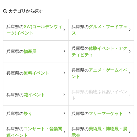
カテゴリから探す
兵庫県の
GW(ゴールデンウィ
兵庫県の
グルメ・フードフェ
ーク)イベント
ス
兵庫県の
体験イベント・アク
兵庫県の
物産展
ティビティ
兵庫県の
アニメ・ゲームイベ
兵庫県の
無料イベント
ント
兵庫県の
動物ふれあいイベン
兵庫県の
花イベント
ト
兵庫県の
祭り
兵庫県の
フリーマーケット
兵庫県の
コンサート・音楽関
兵庫県の
美術展・博物展・展
連イベント
示会