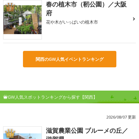
春の植木市（靭公園）／大阪
3
府
花や木がいっぱいの植木市
関西のGW人気イベントランキング
GW人気スポットランキングから探す【関西】
2026/08/07 更新
滋賀農業公園 ブルーメの丘／
1