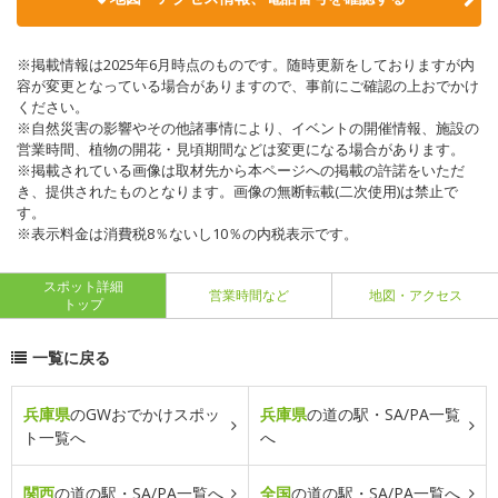
※掲載情報は2025年6月時点のものです。随時更新をしておりますが内
容が変更となっている場合がありますので、事前にご確認の上おでかけ
ください。
※自然災害の影響やその他諸事情により、イベントの開催情報、施設の
営業時間、植物の開花・見頃期間などは変更になる場合があります。
※掲載されている画像は取材先から本ページへの掲載の許諾をいただ
き、提供されたものとなります。画像の無断転載(二次使用)は禁止で
す。
※表示料金は消費税8％ないし10％の内税表示です。
スポット詳細
営業時間など
地図・アクセス
トップ
一覧に戻る
兵庫県
のGWおでかけスポッ
兵庫県
の道の駅・SA/PA一覧
ト一覧へ
へ
関西
の道の駅・SA/PA一覧へ
全国
の道の駅・SA/PA一覧へ