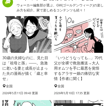
ウォーカー編集部が選ぶ、GW(ゴールデンウィーク)の楽し
み方を紹介。家で楽しめるコンテンツも続々！
30歳の夫婦なのに、見た目
「いつどうなっても…」70代
は「祖母と孫」――。急激
父が全裸で救急搬送→大人
に老いる妻と成長が止まっ
用オムツを手に最悪を覚悟
た夫の漫画が描く「歳と幸
するアラサー娘の痛切な実
せ」
情【作者に聞く】
全国
全国
2026年5月11日 09:43 更新
2026年5月10日 17:35 更新