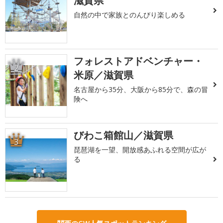
滋賀県
自然の中で家族とのんびり楽しめる
フォレストアドベンチャー・
2
米原／滋賀県
名古屋から35分、大阪から85分で、森の冒
険へ
びわこ箱館山／滋賀県
3
琵琶湖を一望、開放感あふれる空間が広が
る