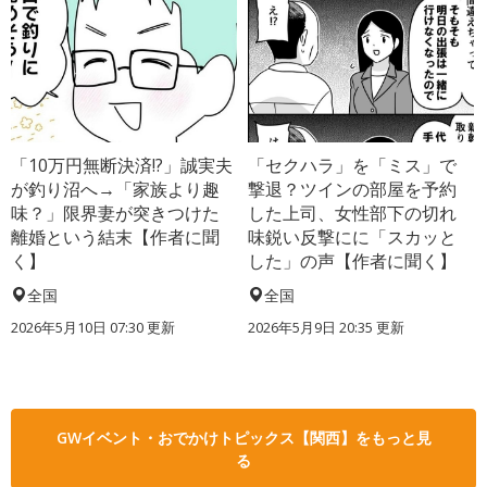
「10万円無断決済!?」誠実夫
「セクハラ」を「ミス」で
が釣り沼へ→「家族より趣
撃退？ツインの部屋を予約
味？」限界妻が突きつけた
した上司、女性部下の切れ
離婚という結末【作者に聞
味鋭い反撃にに「スカッと
く】
した」の声【作者に聞く】
全国
全国
2026年5月10日 07:30 更新
2026年5月9日 20:35 更新
GWイベント・おでかけトピックス【関西】をもっと見
る