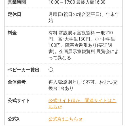
営業時間
10:00～17:00 最終入館16:30
定休日
月曜日(祝日の場合翌平日)、年末年
始
料金
有料 常設展示室観覧料 一般210
円、高･大学生150円、小･中学生
100円、障害者割引あり(要証明
書)。企画展示室観覧料 展覧会によ
って異なる
ベビーカー貸出
◯
全体備考
再入場:原則として不可。おむつ交
換台1台あり
公式サイト
公式サイトほか、関連サイトはこ
ちら
公式X
公式Xはこちら