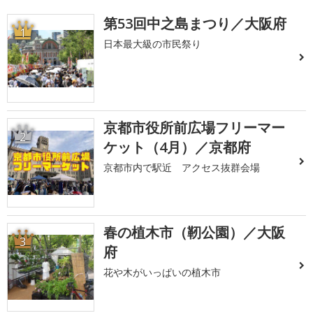
第53回中之島まつり／大阪府
1
日本最大級の市民祭り
京都市役所前広場フリーマー
2
ケット（4月）／京都府
京都市内で駅近 アクセス抜群会場
春の植木市（靭公園）／大阪
3
府
花や木がいっぱいの植木市