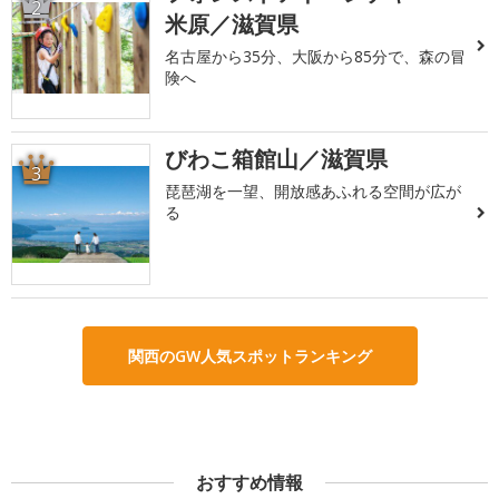
2
米原／滋賀県
名古屋から35分、大阪から85分で、森の冒
険へ
びわこ箱館山／滋賀県
3
琵琶湖を一望、開放感あふれる空間が広が
る
関西のGW人気スポットランキング
おすすめ情報