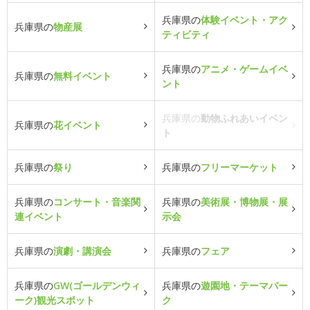
兵庫県の
体験イベント・アク
兵庫県の
物産展
ティビティ
兵庫県の
アニメ・ゲームイベ
兵庫県の
無料イベント
ント
兵庫県の
動物ふれあいイベン
兵庫県の
花イベント
ト
兵庫県の
祭り
兵庫県の
フリーマーケット
兵庫県の
コンサート・音楽関
兵庫県の
美術展・博物展・展
連イベント
示会
兵庫県の
演劇・講演会
兵庫県の
フェア
兵庫県の
GW(ゴールデンウィ
兵庫県の
遊園地・テーマパー
ーク)観光スポット
ク