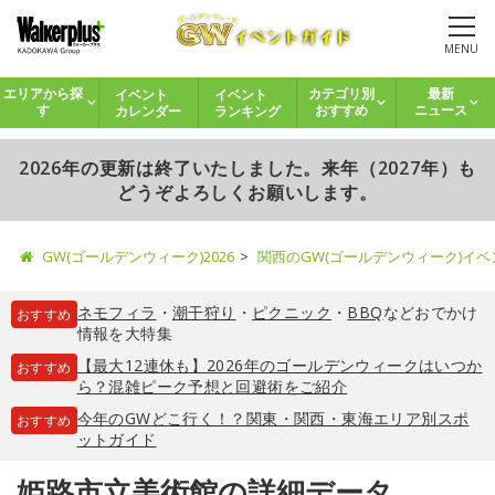
MENU
イベント
イベント
エリアから探
カテゴリ別
最新
カレンダー
ランキング
す
おすすめ
ニュース
2026年の更新は終了いたしました。来年（2027年）も
どうぞよろしくお願いします。
GW(ゴールデンウィーク)2026
関西のGW(ゴールデンウィーク)イ
ネモフィラ
・
潮干狩り
・
ピクニック
・
BBQ
などおでかけ
おすすめ
情報を大特集
【最大12連休も】2026年のゴールデンウィークはいつか
おすすめ
ら？混雑ピーク予想と回避術をご紹介
今年のGWどこ行く！？関東・関西・東海エリア別スポ
おすすめ
ットガイド
姫路市立美術館の詳細データ