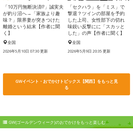
「10万円無断決済!?」誠実夫
「セクハラ」を「ミス」で
が釣り沼へ→「家族より趣
撃退？ツインの部屋を予約
味？」限界妻が突きつけた
した上司、女性部下の切れ
離婚という結末【作者に聞
味鋭い反撃にに「スカッと
く】
した」の声【作者に聞く】
全国
全国
2026年5月10日 07:30 更新
2026年5月9日 20:35 更新
GWイベント・おでかけトピックス【関西】をもっと見
る
GW(ゴールデンウィーク)のおでかけをもっと楽しむ