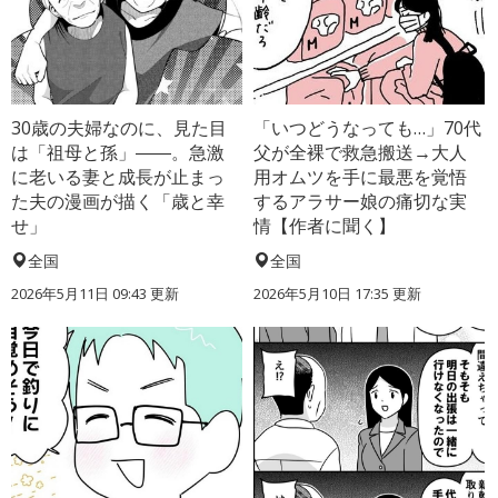
30歳の夫婦なのに、見た目
「いつどうなっても…」70代
は「祖母と孫」――。急激
父が全裸で救急搬送→大人
に老いる妻と成長が止まっ
用オムツを手に最悪を覚悟
た夫の漫画が描く「歳と幸
するアラサー娘の痛切な実
せ」
情【作者に聞く】
全国
全国
2026年5月11日 09:43 更新
2026年5月10日 17:35 更新