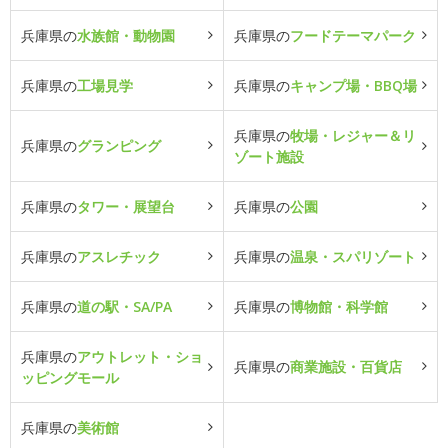
兵庫県の
水族館・動物園
兵庫県の
フードテーマパーク
兵庫県の
工場見学
兵庫県の
キャンプ場・BBQ場
兵庫県の
牧場・レジャー＆リ
兵庫県の
グランピング
ゾート施設
兵庫県の
タワー・展望台
兵庫県の
公園
兵庫県の
アスレチック
兵庫県の
温泉・スパリゾート
兵庫県の
道の駅・SA/PA
兵庫県の
博物館・科学館
兵庫県の
アウトレット・ショ
兵庫県の
商業施設・百貨店
ッピングモール
兵庫県の
美術館