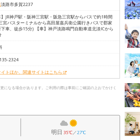
県
淡路市多賀2237
車】JR神戸駅・阪神三宮駅・阪急三宮駅からバスで約1時間
分(三宮バスターミナルから高田屋嘉兵衛公園行きバスで郡家
下車、徒歩15分) 【車】神戸淡路鳴門自動車道北淡ICから
分
料
135-2324
サイトほか、関連サイトはこちら
変更になる場合があります。ご利用の際は事前にご確認の上おでかけく
明日
35℃
／
27℃