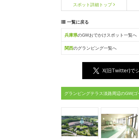
スポット詳細
トップ
一覧に戻る
兵庫県
のGWおでかけスポット一覧へ
関西
のグランピング一覧へ
X(旧Twitter)
グランピングテラス淡路周辺のGW(