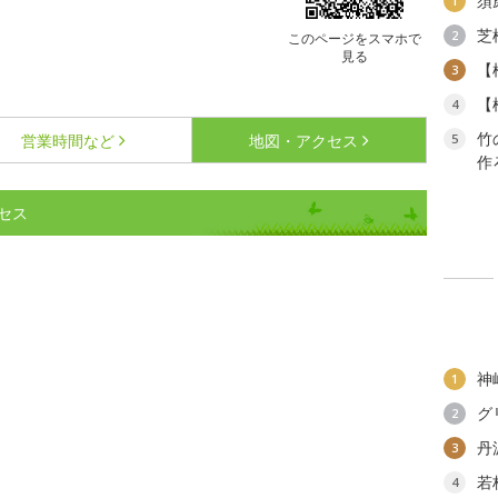
須
1
芝
2
このページをスマホで
見る
【
3
【
4
竹
営業時間など
地図・アクセス
5
作
セス
神
1
グ
2
丹
3
若
4