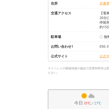
住所
兵庫
交通アクセス
【電
20
停留所
約15
駐車場
〇 無
お問い合わせ1
050-3
公式サイト
公式
※イベントの開催情報や施設の営業時間等は
ださい。
今日
35℃
／
27℃