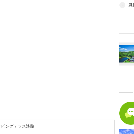
夙
5
ンピングテラス淡路