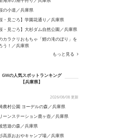
磨海岸の潮干狩り／兵庫県
桜の小道／兵庫県
桜・見ごろ】学園花通り／兵庫県
桜・見ごろ】大杉ダム自然公園／兵庫県
のカラクリおもちゃ「鯉の滝のぼり」を
ろう！／兵庫県
もっと見る
GWの人気スポットランキング
【兵庫県】
2026/08/08 更新
崎農村公園 ヨーデルの森／兵庫県
リーンステーション鹿ヶ壺／兵庫県
波悠遊の森／兵庫県
杉高原おおやキャンプ場／兵庫県