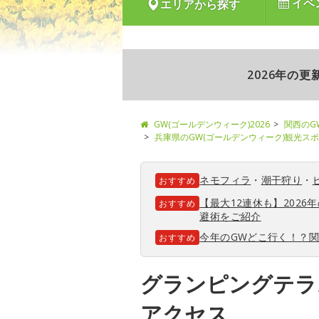
イベ
エリアから探す
2026年の
GW(ゴールデンウィーク)2026
関西のG
兵庫県のGW(ゴールデンウィーク)観光ス
ネモフィラ
・
潮干狩り
・
おすすめ
【最大12連休も】202
おすすめ
避術をご紹介
今年のGWどこ行く！？
おすすめ
グランピングテラ
アクセス