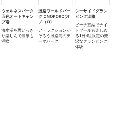
ウェルネスパーク
淡路ワールドパー
シーサイドグラン
五色オートキャン
ク ONOKORO(オ
ピング淡路
プ場
ノコロ)
ビーチ直結でナイ
海水浴を思いっき
アトラクションが
トプールも楽しめ
り楽しんで温泉も
そろう淡路島のテ
る1日4組限定の贅
満喫
ーマパーク
沢なグランピング
体験