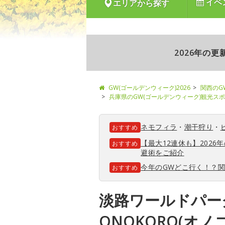
イベ
エリアから探す
2026年の
GW(ゴールデンウィーク)2026
関西のG
兵庫県のGW(ゴールデンウィーク)観光ス
ネモフィラ
・
潮干狩り
・
おすすめ
【最大12連休も】202
おすすめ
避術をご紹介
今年のGWどこ行く！？
おすすめ
淡路ワールドパー
ONOKORO(オノ