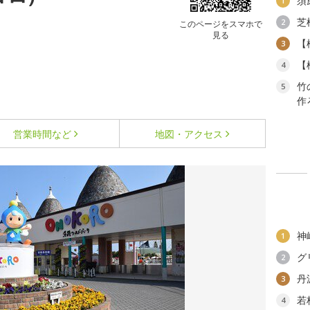
須
1
芝
2
このページをスマホで
見る
【
3
【
4
竹
5
作
営業時間など
地図・アクセス
神
1
グ
2
丹
3
若
4