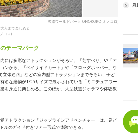
夙
5
淡路ワールドパーク ONOKORO(オノコロ)
ら大人まで楽しめる
ノコロ)
島のテーマパーク
園内には多彩なアトラクションがそろい、「芝すべり」や「ア
ションから、「ベイサイドカート」や「フロッグホッパー」な
て立体迷路」などの室内型アトラクションまでそろい、子ど
有名な建物が1/25サイズで展示されている「ミニチュアワー
建築を身近に楽しめる。このほか、大型鉄道ジオラマや体験教
感覚アトラクション「ジップラインアドベンチャー」は、見ど
メートルのガイド付きツアー形式で体験できる。