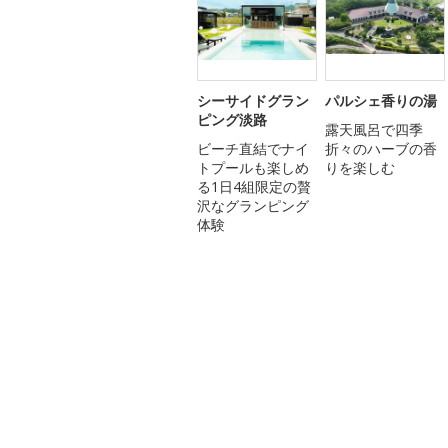
シーサイドグラン
パルシェ香りの湯
ピング淡路
露天風呂で四季
ビーチ直結でナイ
折々のハーブの香
トプールも楽しめ
りを楽しむ
る1日4組限定の贅
沢なグランピング
体験