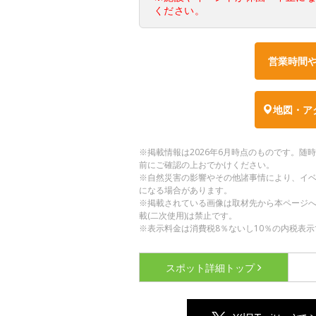
ください。
営業時間
地図・ア
※掲載情報は2026年6月時点のものです。
前にご確認の上おでかけください。
※自然災害の影響やその他諸事情により、イ
になる場合があります。
※掲載されている画像は取材先から本ページ
載(二次使用)は禁止です。
※表示料金は消費税8％ないし10％の内税表示
スポット詳細
トップ