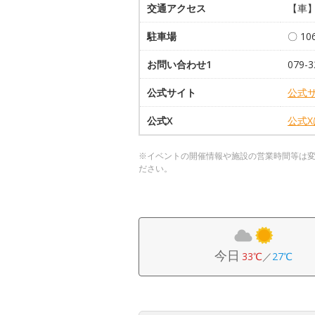
交通アクセス
【車】
駐車場
〇 1
お問い合わせ1
079-3
公式サイト
公式
公式X
公式
※イベントの開催情報や施設の営業時間等は
ださい。
今日
33℃
／
27℃