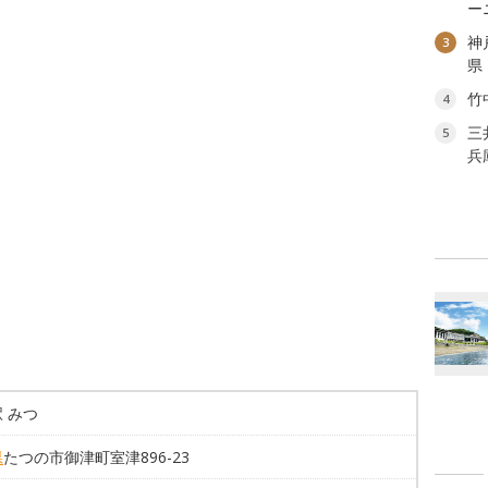
ー
神
3
県
竹
4
三
5
兵
 みつ
県
たつの市御津町室津896-23