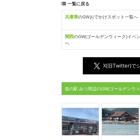
一覧に戻る
兵庫県
のGWおでかけスポット一覧へ
関西
のGW(ゴールデンウィーク)イベ
へ
X(旧Twitter)
道の駅 みつ周辺のGW(ゴールデンウ