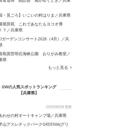
没者追悼 朗読会 風が吹くとき／兵庫
桜・見ごろ】いこいの村はりま／兵庫県
横尾辞苑 これであなたもヨコオ博
！？／兵庫県
IKIガーデンコンサート2026（4月）／兵
県
路島国営明石海峡公園 おりがみ教室／
庫県
もっと見る
GWの人気スポットランキング
【兵庫県】
2026/08/09 更新
あわせの村オートキャンプ場／兵庫県
甲山アスレチックパークGREENIA(グリ