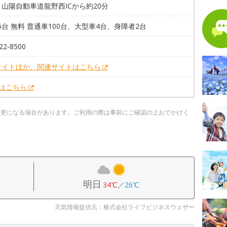
山陽自動車道龍野西ICから約20分
06台 無料 普通車100台、大型車4台、身障者2台
22-8500
サイトほか、関連サイトはこちら
Xはこちら
変更になる場合があります。ご利用の際は事前にご確認の上おでかけく
明日
34℃
／
26℃
天気情報提供元：株式会社ライフビジネスウェザー