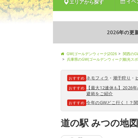
イベ
エリアから探す
2026年の
GW(ゴールデンウィーク)2026
関西のG
兵庫県のGW(ゴールデンウィーク)観光ス
ネモフィラ
・
潮干狩り
・
おすすめ
【最大12連休も】202
おすすめ
避術をご紹介
今年のGWどこ行く！？
おすすめ
道の駅 みつの地