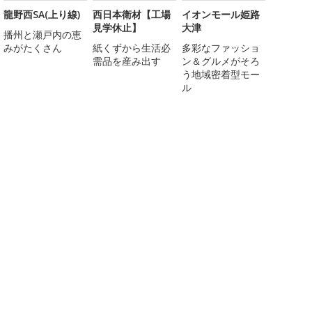
龍野西SA(上り線)
西日本衛材【工場
イオンモール姫路
見学休止】
大津
播州と瀬戸内の恵
みがたくさん
紙くずから生活必
多彩なファッショ
需品を産み出す
ン＆グルメがそろ
う地域密着型モー
ル