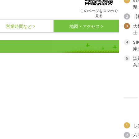
戦
1
県
このページをスマホで
見る
【
2
大
営業時間など
地図・アクセス
3
士
S
4
庫
淡
5
兵
し
1
六
2