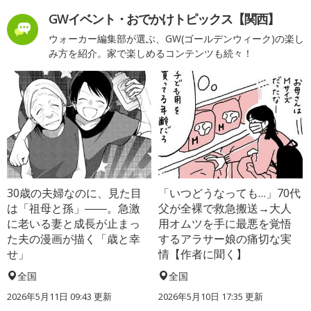
GWイベント・おでかけトピックス【関西】
ウォーカー編集部が選ぶ、GW(ゴールデンウィーク)の楽し
み方を紹介。家で楽しめるコンテンツも続々！
30歳の夫婦なのに、見た目
「いつどうなっても…」70代
は「祖母と孫」――。急激
父が全裸で救急搬送→大人
に老いる妻と成長が止まっ
用オムツを手に最悪を覚悟
た夫の漫画が描く「歳と幸
するアラサー娘の痛切な実
せ」
情【作者に聞く】
全国
全国
2026年5月11日 09:43 更新
2026年5月10日 17:35 更新