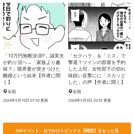
「10万円無断決済!?」誠実夫
「セクハラ」を「ミス」で
が釣り沼へ→「家族より趣
撃退？ツインの部屋を予約
味？」限界妻が突きつけた
した上司、女性部下の切れ
離婚という結末【作者に聞
味鋭い反撃にに「スカッと
く】
した」の声【作者に聞く】
全国
全国
2026年5月10日 07:30 更新
2026年5月9日 20:35 更新
GWイベント・おでかけトピックス【関西】をもっと見