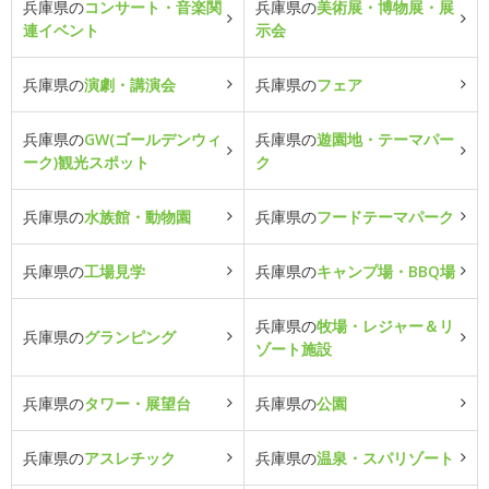
兵庫県の
コンサート・音楽関
兵庫県の
美術展・博物展・展
連イベント
示会
兵庫県の
演劇・講演会
兵庫県の
フェア
兵庫県の
GW(ゴールデンウィ
兵庫県の
遊園地・テーマパー
ーク)観光スポット
ク
兵庫県の
水族館・動物園
兵庫県の
フードテーマパーク
兵庫県の
工場見学
兵庫県の
キャンプ場・BBQ場
兵庫県の
牧場・レジャー＆リ
兵庫県の
グランピング
ゾート施設
兵庫県の
タワー・展望台
兵庫県の
公園
兵庫県の
アスレチック
兵庫県の
温泉・スパリゾート