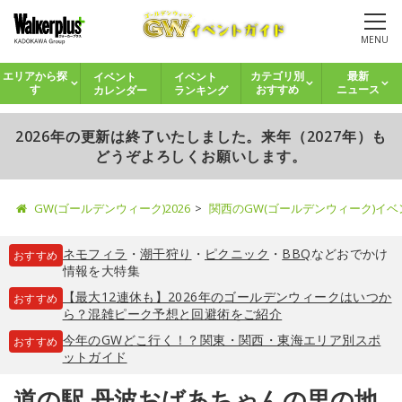
MENU
イベント
イベント
エリアから探
カテゴリ別
最新
カレンダー
ランキング
す
おすすめ
ニュース
2026年の更新は終了いたしました。来年（2027年）も
どうぞよろしくお願いします。
GW(ゴールデンウィーク)2026
関西のGW(ゴールデンウィーク)イ
ネモフィラ
・
潮干狩り
・
ピクニック
・
BBQ
などおでかけ
おすすめ
情報を大特集
【最大12連休も】2026年のゴールデンウィークはいつか
おすすめ
ら？混雑ピーク予想と回避術をご紹介
今年のGWどこ行く！？関東・関西・東海エリア別スポ
おすすめ
ットガイド
道の駅 丹波おばあちゃんの里の地