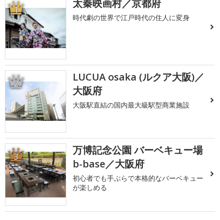
太秦映画村／京都府
1
時代劇の世界で江戸時代の住人に変身
LUCUA osaka (ルクア大阪)／
2
大阪府
大阪駅直結の国内最大級駅型商業施設
万博記念公園 バーベキュー場
3
b-base／大阪府
初心者でも手ぶらで本格的なバーベキュー
が楽しめる