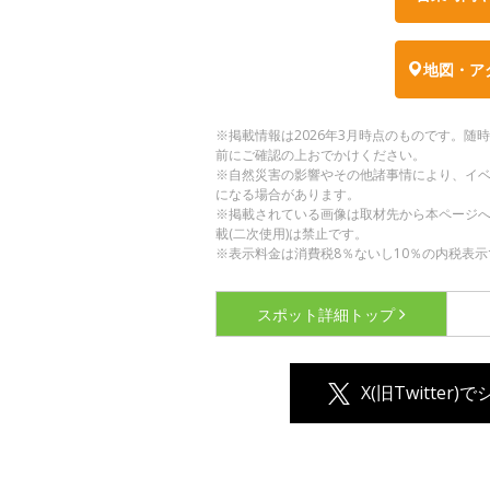
地図・ア
※掲載情報は2026年3月時点のものです。
前にご確認の上おでかけください。
※自然災害の影響やその他諸事情により、イ
になる場合があります。
※掲載されている画像は取材先から本ページ
載(二次使用)は禁止です。
※表示料金は消費税8％ないし10％の内税表示
スポット詳細
トップ
X(旧Twitter)