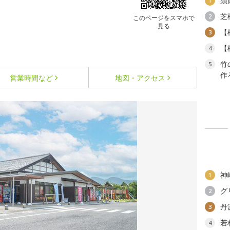
須
1
芝
2
このページをスマホで
見る
【
3
【
4
竹
5
作
営業時間など
地図・アクセス
神
1
グ
2
丹
3
若
4