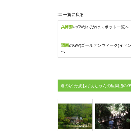
一覧に戻る
兵庫県
のGWおでかけスポット一覧へ
関西
のGW(ゴールデンウィーク)イベ
へ
道の駅 丹波おばあちゃんの里周辺のG