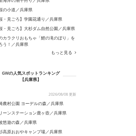
磨海岸の潮干狩り／兵庫県
桜の小道／兵庫県
桜・見ごろ】学園花通り／兵庫県
桜・見ごろ】大杉ダム自然公園／兵庫県
のカラクリおもちゃ「鯉の滝のぼり」を
ろう！／兵庫県
もっと見る
GWの人気スポットランキング
【兵庫県】
2026/08/08 更新
崎農村公園 ヨーデルの森／兵庫県
リーンステーション鹿ヶ壺／兵庫県
波悠遊の森／兵庫県
杉高原おおやキャンプ場／兵庫県