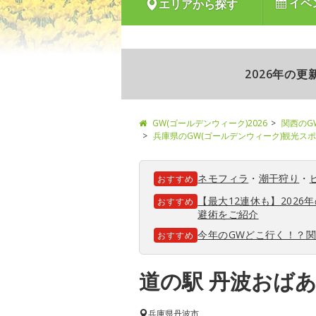
イベ
エリアから探す
2026年の
GW(ゴールデンウィーク)2026
関西のG
兵庫県のGW(ゴールデンウィーク)観光ス
ネモフィラ
・
潮干狩り
・
おすすめ
【最大12連休も】202
おすすめ
避術をご紹介
今年のGWどこ行く！？
おすすめ
道の駅 丹波おば
兵庫県
丹波市