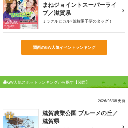
3
まねジョイントスーパーライ
ブ／滋賀県
ミラクルヒカル×荒牧陽子夢のタッグ！
関西のGW人気イベントランキング
GW人気スポットランキングから探す【関西】
2026/08/08 更新
滋賀農業公園 ブルーメの丘／
1
滋賀県