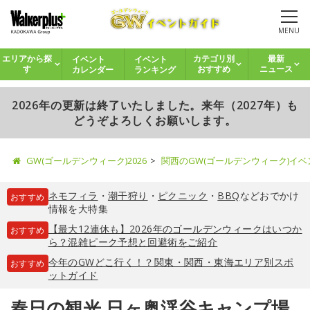
MENU
イベント
イベント
エリアから探
カテゴリ別
最新
カレンダー
ランキング
す
おすすめ
ニュース
2026年の更新は終了いたしました。来年（2027年）も
どうぞよろしくお願いします。
GW(ゴールデンウィーク)2026
関西のGW(ゴールデンウィーク)イ
ネモフィラ
・
潮干狩り
・
ピクニック
・
BBQ
などおでかけ
おすすめ
情報を大特集
【最大12連休も】2026年のゴールデンウィークはいつか
おすすめ
ら？混雑ピーク予想と回避術をご紹介
今年のGWどこ行く！？関東・関西・東海エリア別スポ
おすすめ
ットガイド
春日の観光 日ヶ奥渓谷キャンプ場