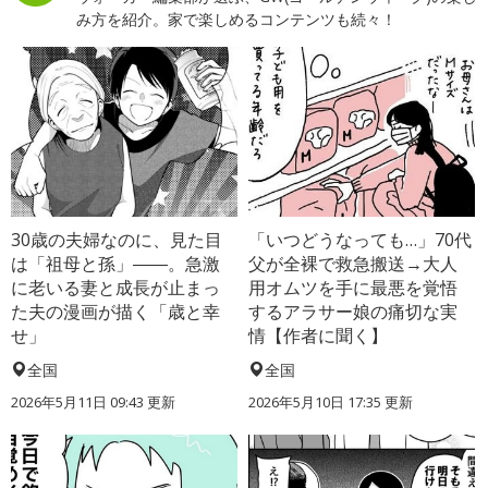
み方を紹介。家で楽しめるコンテンツも続々！
30歳の夫婦なのに、見た目
「いつどうなっても…」70代
は「祖母と孫」――。急激
父が全裸で救急搬送→大人
に老いる妻と成長が止まっ
用オムツを手に最悪を覚悟
た夫の漫画が描く「歳と幸
するアラサー娘の痛切な実
せ」
情【作者に聞く】
全国
全国
2026年5月11日 09:43 更新
2026年5月10日 17:35 更新