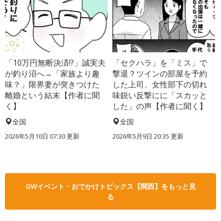
「10万円無断決済!?」誠実夫
「セクハラ」を「ミス」で
が釣り沼へ→「家族より趣
撃退？ツインの部屋を予約
味？」限界妻が突きつけた
した上司、女性部下の切れ
離婚という結末【作者に聞
味鋭い反撃にに「スカッと
く】
した」の声【作者に聞く】
全国
全国
2026年5月10日 07:30 更新
2026年5月9日 20:35 更新
GWイベント・おでかけトピックス【関西】をもっと見
る