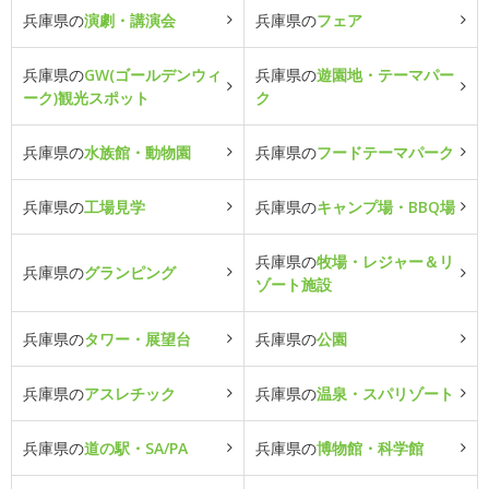
兵庫県の
演劇・講演会
兵庫県の
フェア
兵庫県の
GW(ゴールデンウィ
兵庫県の
遊園地・テーマパー
ーク)観光スポット
ク
兵庫県の
水族館・動物園
兵庫県の
フードテーマパーク
兵庫県の
工場見学
兵庫県の
キャンプ場・BBQ場
兵庫県の
牧場・レジャー＆リ
兵庫県の
グランピング
ゾート施設
兵庫県の
タワー・展望台
兵庫県の
公園
兵庫県の
アスレチック
兵庫県の
温泉・スパリゾート
兵庫県の
道の駅・SA/PA
兵庫県の
博物館・科学館