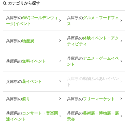
カテゴリから探す
兵庫県の
GW(ゴールデンウィ
兵庫県の
グルメ・フードフェ
ーク)イベント
ス
兵庫県の
体験イベント・アク
兵庫県の
物産展
ティビティ
兵庫県の
アニメ・ゲームイベ
兵庫県の
無料イベント
ント
兵庫県の
動物ふれあいイベン
兵庫県の
花イベント
ト
兵庫県の
祭り
兵庫県の
フリーマーケット
兵庫県の
コンサート・音楽関
兵庫県の
美術展・博物展・展
連イベント
示会