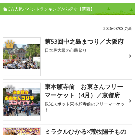
GW人気イベントランキングから探す【関西】
2026/08/08 更新
第53回中之島まつり／大阪府
1
日本最大級の市民祭り
東本願寺前 お東さんフリー
2
マーケット（4月）／京都府
観光スポット東本願寺前のフリーマーケッ
ト
ミラクルひかる×荒牧陽子もの