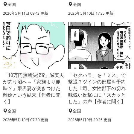
全国
全国
2026年5月11日 09:43 更新
2026年5月10日 17:35 更新
「10万円無断決済!?」誠実夫
「セクハラ」を「ミス」で
が釣り沼へ→「家族より趣
撃退？ツインの部屋を予約
味？」限界妻が突きつけた
した上司、女性部下の切れ
離婚という結末【作者に聞
味鋭い反撃にに「スカッと
く】
した」の声【作者に聞く】
全国
全国
2026年5月10日 07:30 更新
2026年5月9日 20:35 更新