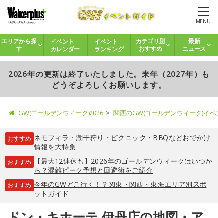
MENU
イベント
イベント
エリアから探
カテゴリ別
最新
カレンダー
ランキング
す
おすすめ
ニュース
2026年の更新は終了いたしました。来年（2027年）も
どうぞよろしくお願いします。
GW(ゴールデンウィーク)2026
関西のGW(ゴールデンウィーク)イ
ネモフィラ
・
潮干狩り
・
ピクニック
・
BBQ
などおでかけ
おすすめ
情報を大特集
【最大12連休も】2026年のゴールデンウィークはいつか
おすすめ
ら？混雑ピーク予想と回避術をご紹介
今年のGWどこ行く！？関東・関西・東海エリア別スポ
おすすめ
ットガイド
ドン・キホーテ 伊丹店の地図・ア