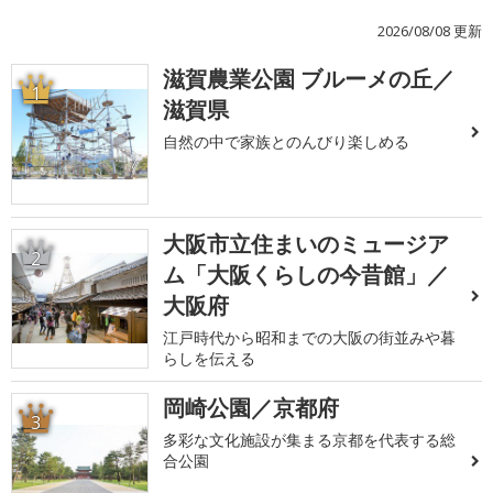
2026/08/08 更新
滋賀農業公園 ブルーメの丘／
1
滋賀県
自然の中で家族とのんびり楽しめる
大阪市立住まいのミュージア
2
ム「大阪くらしの今昔館」／
大阪府
江戸時代から昭和までの大阪の街並みや暮
らしを伝える
岡崎公園／京都府
3
多彩な文化施設が集まる京都を代表する総
合公園