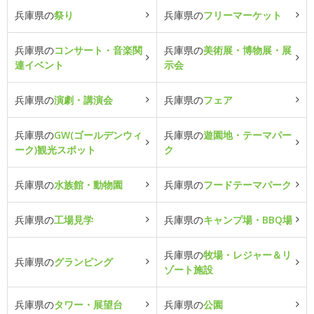
兵庫県の
祭り
兵庫県の
フリーマーケット
兵庫県の
コンサート・音楽関
兵庫県の
美術展・博物展・展
連イベント
示会
兵庫県の
演劇・講演会
兵庫県の
フェア
兵庫県の
GW(ゴールデンウィ
兵庫県の
遊園地・テーマパー
ーク)観光スポット
ク
兵庫県の
水族館・動物園
兵庫県の
フードテーマパーク
兵庫県の
工場見学
兵庫県の
キャンプ場・BBQ場
兵庫県の
牧場・レジャー＆リ
兵庫県の
グランピング
ゾート施設
兵庫県の
タワー・展望台
兵庫県の
公園