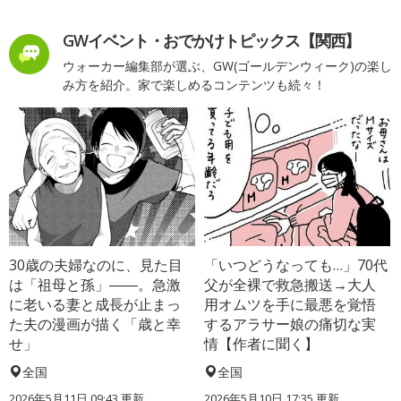
GWイベント・おでかけトピックス【関西】
ウォーカー編集部が選ぶ、GW(ゴールデンウィーク)の楽し
み方を紹介。家で楽しめるコンテンツも続々！
30歳の夫婦なのに、見た目
「いつどうなっても…」70代
は「祖母と孫」――。急激
父が全裸で救急搬送→大人
に老いる妻と成長が止まっ
用オムツを手に最悪を覚悟
た夫の漫画が描く「歳と幸
するアラサー娘の痛切な実
せ」
情【作者に聞く】
全国
全国
2026年5月11日 09:43 更新
2026年5月10日 17:35 更新