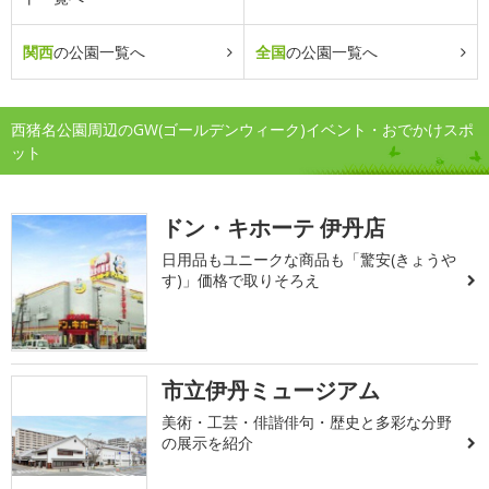
関西
の公園一覧へ
全国
の公園一覧へ
西猪名公園周辺のGW(ゴールデンウィーク)イベント・おでかけスポ
ット
ドン・キホーテ 伊丹店
日用品もユニークな商品も「驚安(きょうや
す)」価格で取りそろえ
市立伊丹ミュージアム
美術・工芸・俳諧俳句・歴史と多彩な分野
の展示を紹介