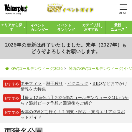
MENU
イベント
イベント
エリアから探
カテゴリ別
最新
カレンダー
ランキング
す
おすすめ
ニュース
2026年の更新は終了いたしました。来年（2027年）も
どうぞよろしくお願いします。
GW(ゴールデンウィーク)2026
関西のGW(ゴールデンウィーク)イ
ネモフィラ
・
潮干狩り
・
ピクニック
・
BBQ
などおでかけ
おすすめ
情報を大特集
【最大12連休も】2026年のゴールデンウィークはいつか
おすすめ
ら？混雑ピーク予想と回避術をご紹介
今年のGWどこ行く！？関東・関西・東海エリア別スポ
おすすめ
ットガイド
西猪名公園