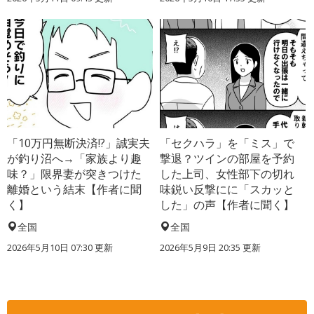
「10万円無断決済!?」誠実夫
「セクハラ」を「ミス」で
が釣り沼へ→「家族より趣
撃退？ツインの部屋を予約
味？」限界妻が突きつけた
した上司、女性部下の切れ
離婚という結末【作者に聞
味鋭い反撃にに「スカッと
く】
した」の声【作者に聞く】
全国
全国
2026年5月10日 07:30 更新
2026年5月9日 20:35 更新