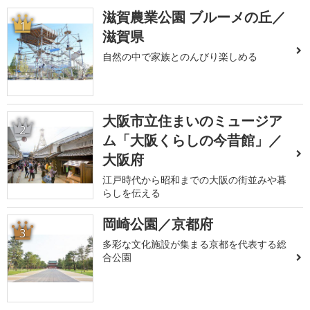
滋賀農業公園 ブルーメの丘／
1
滋賀県
自然の中で家族とのんびり楽しめる
大阪市立住まいのミュージア
2
ム「大阪くらしの今昔館」／
大阪府
江戸時代から昭和までの大阪の街並みや暮
らしを伝える
岡崎公園／京都府
3
多彩な文化施設が集まる京都を代表する総
合公園