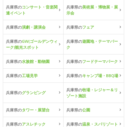
兵庫県の
コンサート・音楽関
兵庫県の
美術展・博物展・展
連イベント
示会
兵庫県の
演劇・講演会
兵庫県の
フェア
兵庫県の
GW(ゴールデンウィ
兵庫県の
遊園地・テーマパー
ーク)観光スポット
ク
兵庫県の
水族館・動物園
兵庫県の
フードテーマパーク
兵庫県の
工場見学
兵庫県の
キャンプ場・BBQ場
兵庫県の
牧場・レジャー＆リ
兵庫県の
グランピング
ゾート施設
兵庫県の
タワー・展望台
兵庫県の
公園
兵庫県の
アスレチック
兵庫県の
温泉・スパリゾート