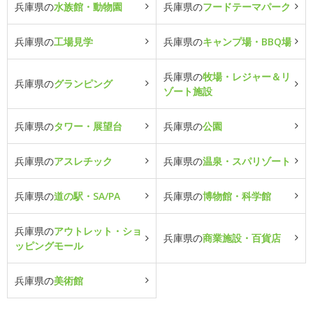
兵庫県の
水族館・動物園
兵庫県の
フードテーマパーク
兵庫県の
工場見学
兵庫県の
キャンプ場・BBQ場
兵庫県の
牧場・レジャー＆リ
兵庫県の
グランピング
ゾート施設
兵庫県の
タワー・展望台
兵庫県の
公園
兵庫県の
アスレチック
兵庫県の
温泉・スパリゾート
兵庫県の
道の駅・SA/PA
兵庫県の
博物館・科学館
兵庫県の
アウトレット・ショ
兵庫県の
商業施設・百貨店
ッピングモール
兵庫県の
美術館