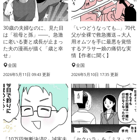
30歳の夫婦なのに、見た目
「いつどうなっても…」70代
は「祖母と孫」――。急激
父が全裸で救急搬送→大人
に老いる妻と成長が止まっ
用オムツを手に最悪を覚悟
た夫の漫画が描く「歳と幸
するアラサー娘の痛切な実
せ」
情【作者に聞く】
全国
全国
2026年5月11日 09:43 更新
2026年5月10日 17:35 更新
「10万円無断決済!?」誠実夫
「セクハラ」を「ミス」で