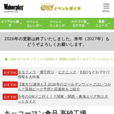
MENU
イベント
イベント
エリアから探
カテゴリ別
最新
カレンダー
ランキング
す
おすすめ
ニュース
2026年の更新は終了いたしました。来年（2027年）も
どうぞよろしくお願いします。
GW(ゴールデンウィーク)2026
関西のGW(ゴールデンウィーク)イ
ネモフィラ
・
潮干狩り
・
ピクニック
・
BBQ
などおでかけ
おすすめ
情報を大特集
【最大12連休も】2026年のゴールデンウィークはいつか
おすすめ
ら？混雑ピーク予想と回避術をご紹介
今年のGWどこ行く！？関東・関西・東海エリア別スポ
おすすめ
ットガイド
キッコーマン食品 高砂工場