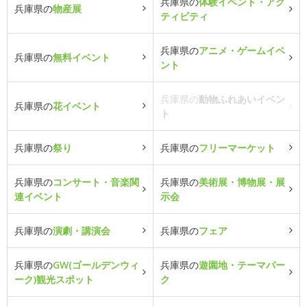
兵庫県の
体験イベント・アク
兵庫県の
物産展
ティビティ
兵庫県の
アニメ・ゲームイベ
兵庫県の
無料イベント
ント
兵庫県の
動物ふれあいイベン
兵庫県の
花イベント
ト
兵庫県の
祭り
兵庫県の
フリーマーケット
兵庫県の
コンサート・音楽関
兵庫県の
美術展・博物展・展
連イベント
示会
兵庫県の
演劇・講演会
兵庫県の
フェア
兵庫県の
GW(ゴールデンウィ
兵庫県の
遊園地・テーマパー
ーク)観光スポット
ク