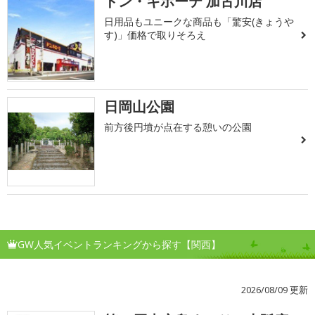
ドン・キホーテ 加古川店
日用品もユニークな商品も「驚安(きょうや
す)」価格で取りそろえ
日岡山公園
前方後円墳が点在する憩いの公園
GW人気イベントランキングから探す【関西】
2026/08/09 更新