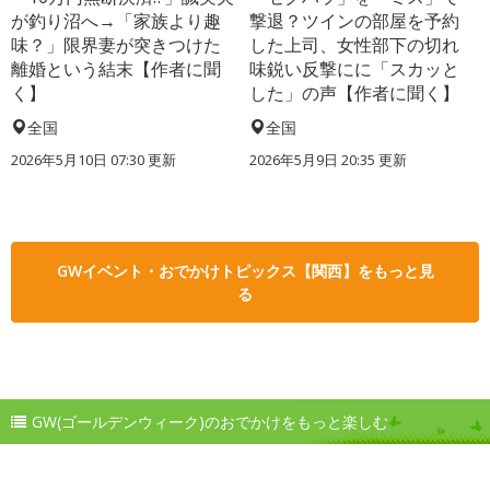
が釣り沼へ→「家族より趣
撃退？ツインの部屋を予約
味？」限界妻が突きつけた
した上司、女性部下の切れ
離婚という結末【作者に聞
味鋭い反撃にに「スカッと
く】
した」の声【作者に聞く】
全国
全国
2026年5月10日 07:30 更新
2026年5月9日 20:35 更新
GWイベント・おでかけトピックス【関西】をもっと見
る
GW(ゴールデンウィーク)のおでかけをもっと楽しむ