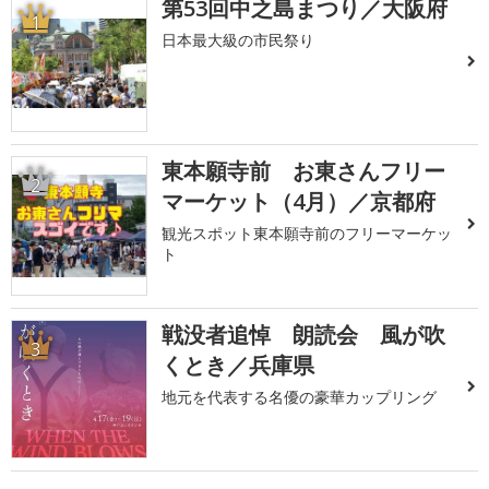
第53回中之島まつり／大阪府
1
日本最大級の市民祭り
東本願寺前 お東さんフリー
2
マーケット（4月）／京都府
観光スポット東本願寺前のフリーマーケッ
ト
戦没者追悼 朗読会 風が吹
3
くとき／兵庫県
地元を代表する名優の豪華カップリング