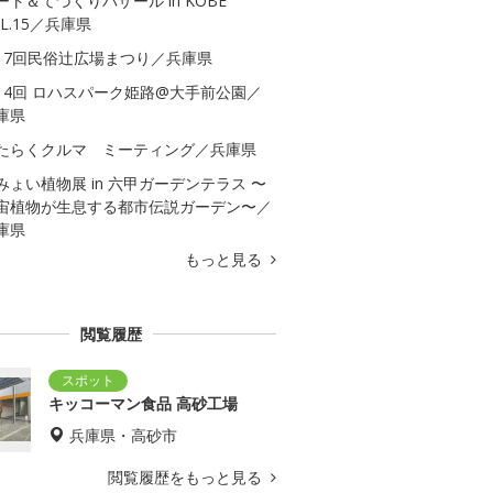
ート＆てづくりバザール in KOBE
OL.15／兵庫県
17回民俗辻広場まつり／兵庫県
14回 ロハスパーク姫路@大手前公園／
庫県
たらくクルマ ミーティング／兵庫県
みょい植物展 in 六甲ガーデンテラス 〜
宙植物が生息する都市伝説ガーデン〜／
庫県
もっと見る
閲覧履歴
キッコーマン食品 高砂工場
兵庫県・高砂市
閲覧履歴をもっと見る