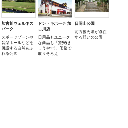
加古川ウェルネス
ドン・キホーテ 加
日岡山公園
パーク
古川店
前方後円墳が点在
スポーツゾーンや
日用品もユニーク
する憩いの公園
音楽ホールなどを
な商品も「驚安(き
併設する自然あふ
ょうやす)」価格で
れる公園
取りそろえ