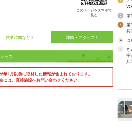
ア
1
V
このページをスマホで
見る
第
2
第
3
兵
営業時間など
地図・アクセス
は
4
き
5
宇
アクセス
兵
026年1月以前に取材した情報が含まれております。
合には、直接施設へお問い合わせください。