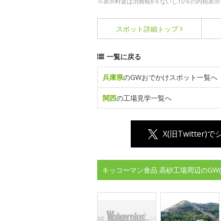
※表示料金は消費税8％ないし10％の内税表示
スポット詳細
トップ
一覧に戻る
兵庫県
のGWおでかけスポット一覧へ
関西
の工場見学一覧へ
X(旧Twitter)
キッコーマン食品 高砂工場周辺のGW