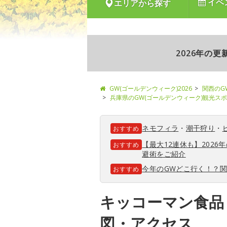
イベ
エリアから探す
2026年の
GW(ゴールデンウィーク)2026
関西のG
兵庫県のGW(ゴールデンウィーク)観光ス
ネモフィラ
・
潮干狩り
・
おすすめ
【最大12連休も】202
おすすめ
避術をご紹介
今年のGWどこ行く！？
おすすめ
キッコーマン食品
図・アクセス