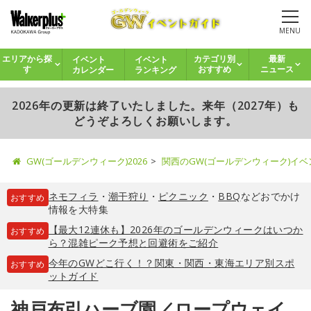
MENU
イベント
イベント
エリアから探
カテゴリ別
最新
カレンダー
ランキング
す
おすすめ
ニュース
2026年の更新は終了いたしました。来年（2027年）も
どうぞよろしくお願いします。
GW(ゴールデンウィーク)2026
関西のGW(ゴールデンウィーク)イ
ネモフィラ
・
潮干狩り
・
ピクニック
・
BBQ
などおでかけ
おすすめ
情報を大特集
【最大12連休も】2026年のゴールデンウィークはいつか
おすすめ
ら？混雑ピーク予想と回避術をご紹介
今年のGWどこ行く！？関東・関西・東海エリア別スポ
おすすめ
ットガイド
神戸布引ハーブ園／ロープウェイ