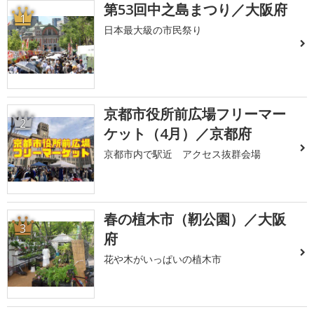
第53回中之島まつり／大阪府
1
日本最大級の市民祭り
京都市役所前広場フリーマー
2
ケット（4月）／京都府
京都市内で駅近 アクセス抜群会場
春の植木市（靭公園）／大阪
3
府
花や木がいっぱいの植木市