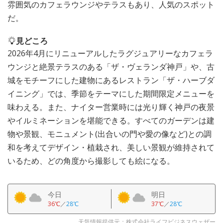
雰囲気のカフェラウンジやテラスもあり、人気のスポット
だ。
見どころ
2026年4月にリニューアルしたラグジュアリーなカフェラ
ウンジと絶景テラスのある「ザ・ヴェランダ神戸」や、古
城をモチーフにした建物にあるレストラン「ザ・ハーブダ
イニング」では、季節をテーマにした期間限定メニューを
味わえる。また、ナイター営業時には光り輝く神戸の夜景
やイルミネーションを堪能できる。すべてのガーデンは建
物や景観、モニュメント(出合いの門や愛の像など)との調
和を考えてデザイン・植栽され、美しい景観が維持されて
いるため、どの角度から撮影しても絵になる。
今日
明日
36℃
／
28℃
37℃
／
28℃
天気情報提供元：株式会社ライフビジネスウェザー