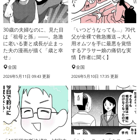
30歳の夫婦なのに、見た目
「いつどうなっても…」70代
は「祖母と孫」――。急激
父が全裸で救急搬送→大人
に老いる妻と成長が止まっ
用オムツを手に最悪を覚悟
た夫の漫画が描く「歳と幸
するアラサー娘の痛切な実
せ」
情【作者に聞く】
全国
全国
2026年5月11日 09:43 更新
2026年5月10日 17:35 更新