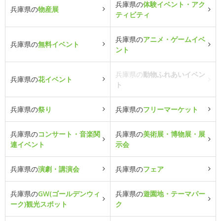
兵庫県の
体験イベント・アク
兵庫県の
物産展
ティビティ
兵庫県の
アニメ・ゲームイベ
兵庫県の
無料イベント
ント
兵庫県の
動物ふれあいイベン
兵庫県の
花イベント
ト
兵庫県の
祭り
兵庫県の
フリーマーケット
兵庫県の
コンサート・音楽関
兵庫県の
美術展・博物展・展
連イベント
示会
兵庫県の
演劇・講演会
兵庫県の
フェア
兵庫県の
GW(ゴールデンウィ
兵庫県の
遊園地・テーマパー
ーク)観光スポット
ク