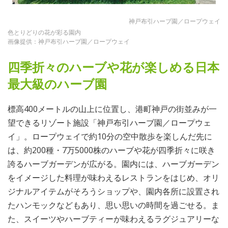
神戸布引ハーブ園／ロープウェイ
色とりどりの花が彩る園内
画像提供：神戸布引ハーブ園／ロープウェイ
四季折々のハーブや花が楽しめる日本
最大級のハーブ園
標高400メートルの山上に位置し、港町神戸の街並みが一
望できるリゾート施設「神戸布引ハーブ園／ロープウェ
イ」。ロープウェイで約10分の空中散歩を楽しんだ先に
は、約200種・7万5000株のハーブや花が四季折々に咲き
誇るハーブガーデンが広がる。園内には、ハーブガーデン
をイメージした料理が味わえるレストランをはじめ、オリ
ジナルアイテムがそろうショップや、園内各所に設置され
たハンモックなどもあり、思い思いの時間を過ごせる。ま
た、スイーツやハーブティーが味わえるラグジュアリーな