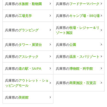
兵庫県の
水族館・動物園
兵庫県の
フードテーマパーク
兵庫県の
工場見学
兵庫県の
キャンプ場・BBQ場
兵庫県の
牧場・レジャー＆リ
兵庫県の
グランピング
ゾート施設
兵庫県の
タワー・展望台
兵庫県の
公園
兵庫県の
アスレチック
兵庫県の
温泉・スパリゾート
兵庫県の
道の駅・SA/PA
兵庫県の
博物館・科学館
兵庫県の
アウトレット・ショ
兵庫県の
商業施設・百貨店
ッピングモール
兵庫県の
美術館