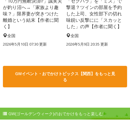
「10万円無断決済!?」誠実夫
「セクハラ」を「ミス」で
が釣り沼へ→「家族より趣
撃退？ツインの部屋を予約
味？」限界妻が突きつけた
した上司、女性部下の切れ
離婚という結末【作者に聞
味鋭い反撃にに「スカッと
く】
した」の声【作者に聞く】
全国
全国
2026年5月10日 07:30 更新
2026年5月9日 20:35 更新
GWイベント・おでかけトピックス【関西】をもっと見
る
GW(ゴールデンウィーク)のおでかけをもっと楽しむ