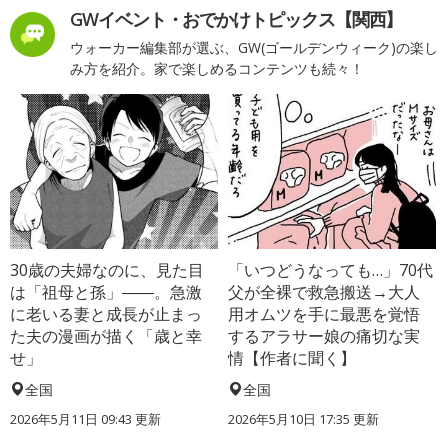
GWイベント・おでかけトピックス【関西】
ウォーカー編集部が選ぶ、GW(ゴールデンウィーク)の楽し
み方を紹介。家で楽しめるコンテンツも続々！
30歳の夫婦なのに、見た目
「いつどうなっても…」70代
は「祖母と孫」――。急激
父が全裸で救急搬送→大人
に老いる妻と成長が止まっ
用オムツを手に最悪を覚悟
た夫の漫画が描く「歳と幸
するアラサー娘の痛切な実
せ」
情【作者に聞く】
全国
全国
2026年5月11日 09:43 更新
2026年5月10日 17:35 更新