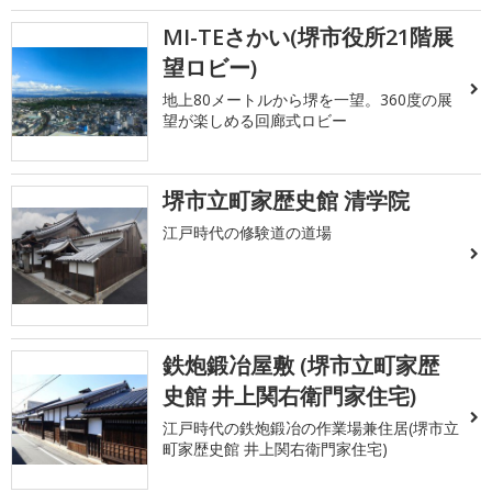
MI-TEさかい(堺市役所21階展
望ロビー)
地上80メートルから堺を一望。360度の展
望が楽しめる回廊式ロビー
堺市立町家歴史館 清学院
江戸時代の修験道の道場
鉄炮鍛冶屋敷 (堺市立町家歴
史館 井上関右衛門家住宅)
江戸時代の鉄炮鍛冶の作業場兼住居(堺市立
町家歴史館 井上関右衛門家住宅)