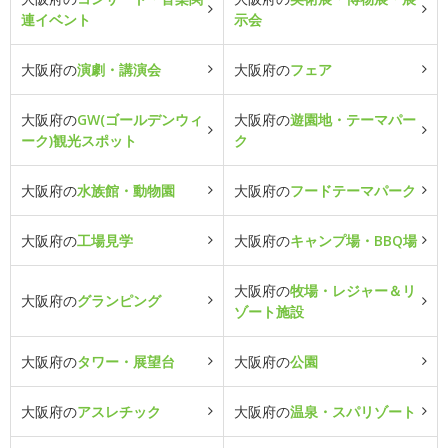
連イベント
示会
大阪府の
演劇・講演会
大阪府の
フェア
大阪府の
GW(ゴールデンウィ
大阪府の
遊園地・テーマパー
ーク)観光スポット
ク
大阪府の
水族館・動物園
大阪府の
フードテーマパーク
大阪府の
工場見学
大阪府の
キャンプ場・BBQ場
大阪府の
牧場・レジャー＆リ
大阪府の
グランピング
ゾート施設
大阪府の
タワー・展望台
大阪府の
公園
大阪府の
アスレチック
大阪府の
温泉・スパリゾート