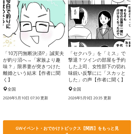
「10万円無断決済!?」誠実夫
「セクハラ」を「ミス」で
が釣り沼へ→「家族より趣
撃退？ツインの部屋を予約
味？」限界妻が突きつけた
した上司、女性部下の切れ
離婚という結末【作者に聞
味鋭い反撃にに「スカッと
く】
した」の声【作者に聞く】
全国
全国
2026年5月10日 07:30 更新
2026年5月9日 20:35 更新
GWイベント・おでかけトピックス【関西】をもっと見