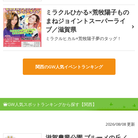
ミラクルひかる×荒牧陽子もの
3
まねジョイントスーパーライ
ブ／滋賀県
ミラクルヒカル×荒牧陽子夢のタッグ！
関西のGW人気イベントランキング
GW人気スポットランキングから探す【関西】
2026/08/08 更新
滋賀農業公園 ブルーメの丘／