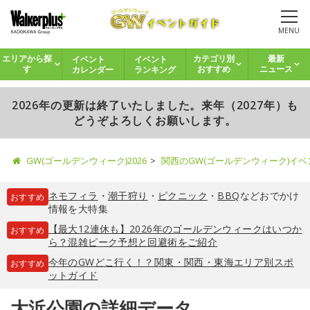
MENU
イベント
イベント
エリアから探
カテゴリ別
最新
カレンダー
ランキング
す
おすすめ
ニュース
2026年の更新は終了いたしました。来年（2027年）も
どうぞよろしくお願いします。
GW(ゴールデンウィーク)2026
関西のGW(ゴールデンウィーク)イ
ネモフィラ
・
潮干狩り
・
ピクニック
・
BBQ
などおでかけ
おすすめ
情報を大特集
【最大12連休も】2026年のゴールデンウィークはいつか
おすすめ
ら？混雑ピーク予想と回避術をご紹介
今年のGWどこ行く！？関東・関西・東海エリア別スポ
おすすめ
ットガイド
大浜公園の詳細データ