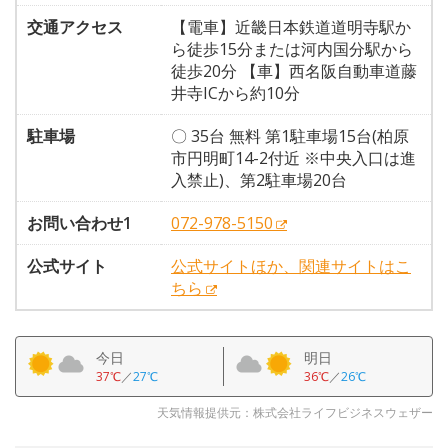
交通アクセス
【電車】近畿日本鉄道道明寺駅か
ら徒歩15分または河内国分駅から
徒歩20分 【車】西名阪自動車道藤
井寺ICから約10分
駐車場
〇 35台 無料 第1駐車場15台(柏原
市円明町14-2付近 ※中央入口は進
入禁止)、第2駐車場20台
お問い合わせ1
072-978-5150
公式サイト
公式サイトほか、関連サイトはこ
ちら
今日
明日
37℃
／
27℃
36℃
／
26℃
天気情報提供元：株式会社ライフビジネスウェザー