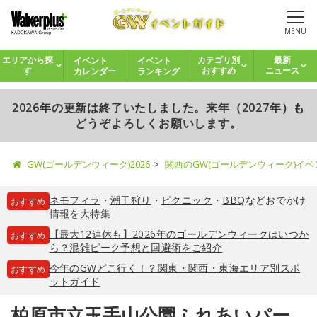
MENU
イベント
イベント
エリアから探
カテゴリ別
最新
カレンダー
ランキング
す
おすすめ
ニュース
2026年の更新は終了いたしました。来年（2027年）も
どうぞよろしくお願いします。
GW(ゴールデンウィーク)2026
関西のGW(ゴールデンウィーク)イ
ネモフィラ
・
潮干狩り
・
ピクニック
・
BBQ
などおでかけ
おすすめ
情報を大特集
【最大12連休も】2026年のゴールデンウィークはいつか
おすすめ
ら？混雑ピーク予想と回避術をご紹介
今年のGWどこ行く！？関東・関西・東海エリア別スポ
おすすめ
ットガイド
柏原市立玉手山公園ふれあいパー