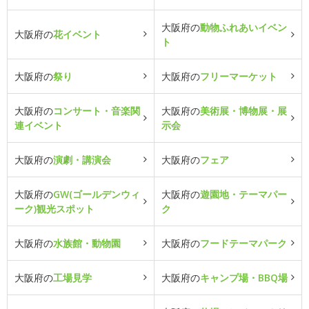
大阪府の
動物ふれあいイベン
大阪府の
花イベント
ト
大阪府の
祭り
大阪府の
フリーマーケット
大阪府の
コンサート・音楽関
大阪府の
美術展・博物展・展
連イベント
示会
大阪府の
演劇・講演会
大阪府の
フェア
大阪府の
GW(ゴールデンウィ
大阪府の
遊園地・テーマパー
ーク)観光スポット
ク
大阪府の
水族館・動物園
大阪府の
フードテーマパーク
大阪府の
工場見学
大阪府の
キャンプ場・BBQ場