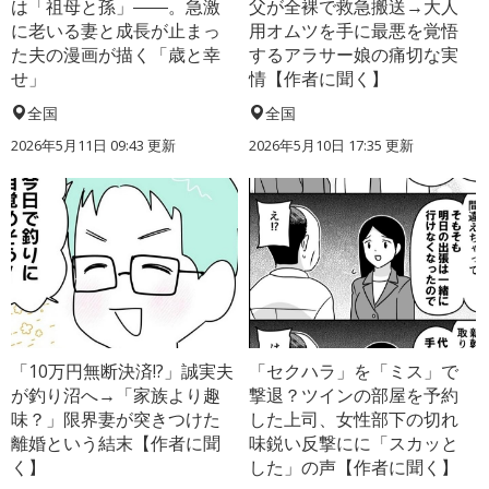
は「祖母と孫」――。急激
父が全裸で救急搬送→大人
に老いる妻と成長が止まっ
用オムツを手に最悪を覚悟
た夫の漫画が描く「歳と幸
するアラサー娘の痛切な実
せ」
情【作者に聞く】
全国
全国
2026年5月11日 09:43 更新
2026年5月10日 17:35 更新
「10万円無断決済!?」誠実夫
「セクハラ」を「ミス」で
が釣り沼へ→「家族より趣
撃退？ツインの部屋を予約
味？」限界妻が突きつけた
した上司、女性部下の切れ
離婚という結末【作者に聞
味鋭い反撃にに「スカッと
く】
した」の声【作者に聞く】