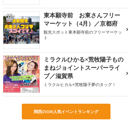
東本願寺前 お東さんフリー
2
マーケット（4月）／京都府
観光スポット東本願寺前のフリーマーケッ
ト
ミラクルひかる×荒牧陽子もの
3
まねジョイントスーパーライ
ブ／滋賀県
ミラクルヒカル×荒牧陽子夢のタッグ！
関西のGW人気イベントランキング