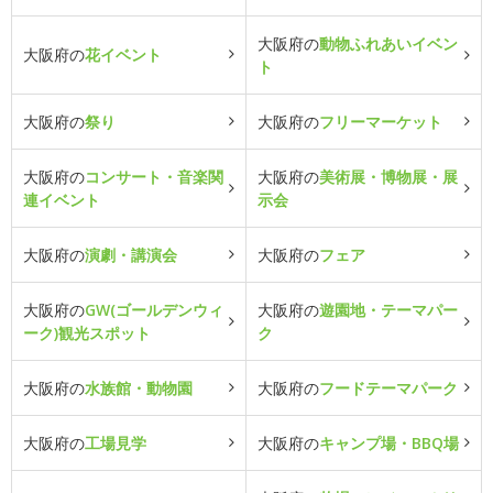
大阪府の
動物ふれあいイベン
大阪府の
花イベント
ト
大阪府の
祭り
大阪府の
フリーマーケット
大阪府の
コンサート・音楽関
大阪府の
美術展・博物展・展
連イベント
示会
大阪府の
演劇・講演会
大阪府の
フェア
大阪府の
GW(ゴールデンウィ
大阪府の
遊園地・テーマパー
ーク)観光スポット
ク
大阪府の
水族館・動物園
大阪府の
フードテーマパーク
大阪府の
工場見学
大阪府の
キャンプ場・BBQ場