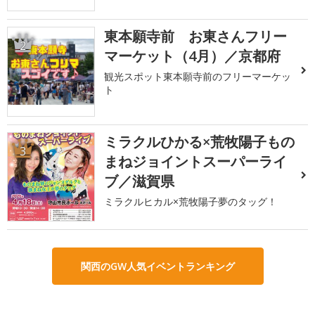
東本願寺前 お東さんフリー
2
マーケット（4月）／京都府
観光スポット東本願寺前のフリーマーケッ
ト
ミラクルひかる×荒牧陽子もの
3
まねジョイントスーパーライ
ブ／滋賀県
ミラクルヒカル×荒牧陽子夢のタッグ！
関西のGW人気イベントランキング