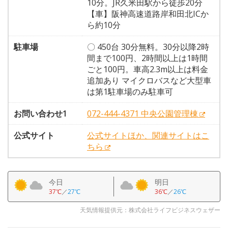
10分。JR久米田駅から徒歩20分
【車】阪神高速道路岸和田北ICか
ら約10分
駐車場
〇 450台 30分無料。30分以降2時
間まで100円、2時間以上は1時間
ごと100円。車高2.3m以上は料金
追加あり マイクロバスなど大型車
は第1駐車場のみ駐車可
お問い合わせ1
072-444-4371 中央公園管理棟
公式サイト
公式サイトほか、関連サイトはこ
ちら
今日
明日
37℃
／
27℃
36℃
／
26℃
天気情報提供元：株式会社ライフビジネスウェザー