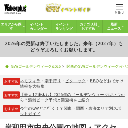
MENU
イベント
イベント
エリアから探
カテゴリ別
最新
カレンダー
ランキング
す
おすすめ
ニュース
2026年の更新は終了いたしました。来年（2027年）も
どうぞよろしくお願いします。
GW(ゴールデンウィーク)2026
関西のGW(ゴールデンウィーク)イ
ネモフィラ
・
潮干狩り
・
ピクニック
・
BBQ
などおでかけ
おすすめ
情報を大特集
【最大12連休も】2026年のゴールデンウィークはいつか
おすすめ
ら？混雑ピーク予想と回避術をご紹介
今年のGWどこ行く！？関東・関西・東海エリア別スポ
おすすめ
ットガイド
岸和田市中央公園の地図・アクセ