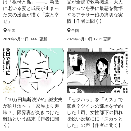
は「祖母と孫」――。急激
父が全裸で救急搬送→大人
に老いる妻と成長が止まっ
用オムツを手に最悪を覚悟
た夫の漫画が描く「歳と幸
するアラサー娘の痛切な実
せ」
情【作者に聞く】
全国
全国
2026年5月11日 09:43 更新
2026年5月10日 17:35 更新
「10万円無断決済!?」誠実夫
「セクハラ」を「ミス」で
が釣り沼へ→「家族より趣
撃退？ツインの部屋を予約
味？」限界妻が突きつけた
した上司、女性部下の切れ
離婚という結末【作者に聞
味鋭い反撃にに「スカッと
く】
した」の声【作者に聞く】