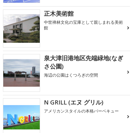
正木美術館
中世禅林文化の宝庫として親しまれる美術
館
泉大津旧港地区先端緑地(なぎ
さ公園)
海辺の公園はくつろぎの空間
N GRILL (エヌ グリル)
アメリカンスタイルの本格バーベキュー