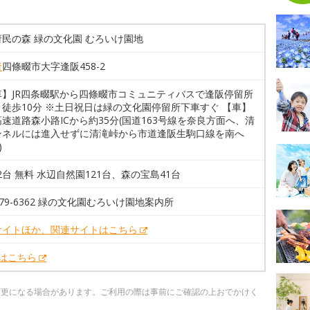
民の森 緑の文化園 むろいけ園地
府
四條畷市大字逢阪458-2
車】JR四条畷駅から四條畷市コミュニティバスで逢阪停留所
徒歩10分 ※土日祝日は緑の文化園停留所下車すぐ 【車】
速道路森小路ICから約35分(国道163号線を奈良方面へ、清
ンネルには進入せずに清滝峠から市道逢阪生駒口線を南へ
)
62台 無料 水辺自然園121台、森の宝島41台
-879-6362 緑の文化園むろいけ園地案内所
サイトほか、関連サイトはこちら
Xはこちら
変更になる場合があります。ご利用の際は事前にご確認の上おでかけく