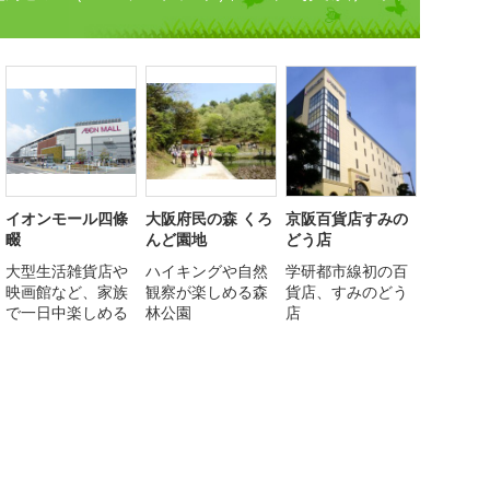
イオンモール四條
大阪府民の森 くろ
京阪百貨店すみの
畷
んど園地
どう店
大型生活雑貨店や
ハイキングや自然
学研都市線初の百
映画館など、家族
観察が楽しめる森
貨店、すみのどう
で一日中楽しめる
林公園
店