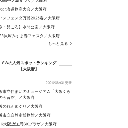
53回中之島まつり／大阪府
の北海道物産大会／大阪府
ハスフェスタ万博2026春／大阪府
桜・見ごろ】水間公園／大阪府
026貝塚みずま春フェスタ／大阪府
もっと見る
GWの人気スポットランキング
【大阪府】
2026/08/08 更新
阪市立住まいのミュージアム「大阪くら
の今昔館」／大阪府
阪のれんめぐり／大阪府
阪市立自然史博物館／大阪府
HK大阪放送局BKプラザ／大阪府