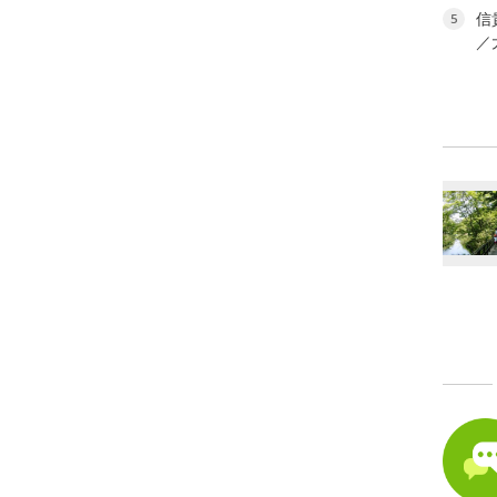
信
5
／