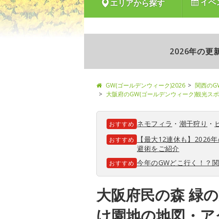
イベ
エリアから探す
2026年の
GW(ゴールデンウィーク)2026
関西のG
大阪府のGW(ゴールデンウィーク)観光ス
ネモフィラ
・
潮干狩り
・
おすすめ
【最大12連休も】202
おすすめ
避術をご紹介
今年のGWどこ行く！？
おすすめ
大阪府民の森 緑の
け園地の地図・ア