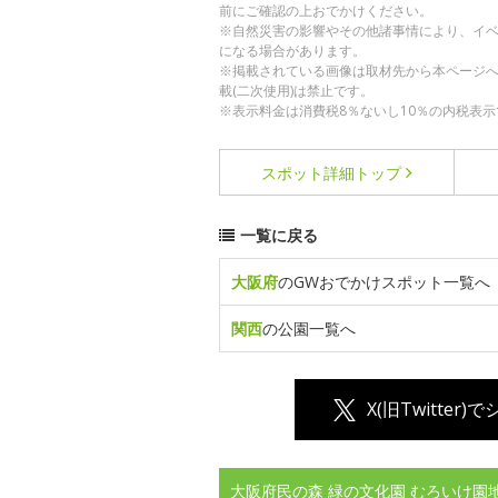
前にご確認の上おでかけください。
※自然災害の影響やその他諸事情により、イ
になる場合があります。
※掲載されている画像は取材先から本ページ
載(二次使用)は禁止です。
※表示料金は消費税8％ないし10％の内税表示
スポット詳細
トップ
一覧に戻る
大阪府
のGWおでかけスポット一覧へ
関西
の公園一覧へ
X(旧Twitter)
大阪府民の森 緑の文化園 むろいけ園