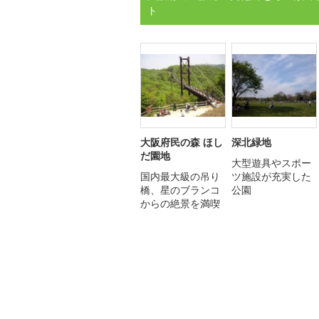
ト
大阪府民の森 ほし
深北緑地
だ園地
大型遊具やスポー
国内最大級の吊り
ツ施設が充実した
橋、星のブランコ
公園
からの絶景を満喫