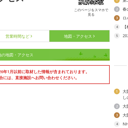
第
1
春
2
このページをスマホで
見る
ロ
3
【
4
2
営業時間など
地図・アクセス
5
地の地図・アクセス
026年1月以前に取材した情報が含まれております。
合には、直接施設へお問い合わせください。
大
1
し
大
2
大
3
N
4