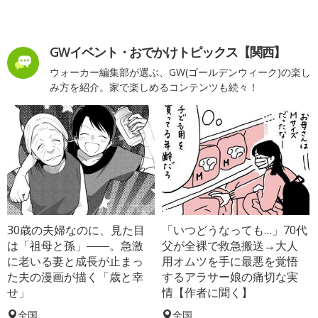
GWイベント・おでかけトピックス【関西】
ウォーカー編集部が選ぶ、GW(ゴールデンウィーク)の楽し
み方を紹介。家で楽しめるコンテンツも続々！
30歳の夫婦なのに、見た目
「いつどうなっても…」70代
は「祖母と孫」――。急激
父が全裸で救急搬送→大人
に老いる妻と成長が止まっ
用オムツを手に最悪を覚悟
た夫の漫画が描く「歳と幸
するアラサー娘の痛切な実
せ」
情【作者に聞く】
全国
全国