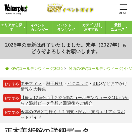
MENU
イベント
イベント
エリアから探
カテゴリ別
最新
カレンダー
ランキング
す
おすすめ
ニュース
2026年の更新は終了いたしました。来年（2027年）も
どうぞよろしくお願いします。
GW(ゴールデンウィーク)2026
関西のGW(ゴールデンウィーク)イ
ネモフィラ
・
潮干狩り
・
ピクニック
・
BBQ
などおでかけ
おすすめ
情報を大特集
【最大12連休も】2026年のゴールデンウィークはいつか
おすすめ
ら？混雑ピーク予想と回避術をご紹介
今年のGWどこ行く！？関東・関西・東海エリア別スポ
おすすめ
ットガイド
正木美術館の詳細データ