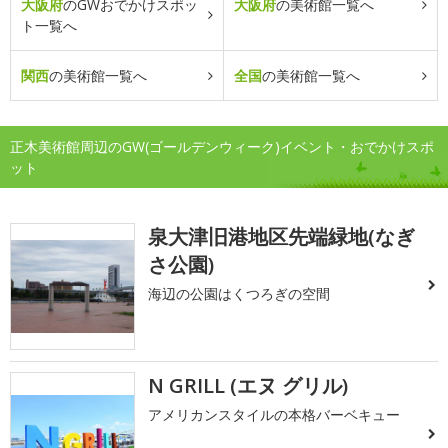
大阪府
のGWおでかけスポッ
大阪府
の美術館一覧へ
ト一覧へ
関西
の美術館一覧へ
全国
の美術館一覧へ
正木美術館周辺のGW(ゴールデンウィーク)イベント・おでかけスポ
ット
泉大津旧港地区先端緑地(なぎ
さ公園)
海辺の公園はくつろぎの空間
N GRILL (エヌ グリル)
アメリカンスタイルの本格バーベキュー