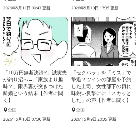
2026年5月11日 09:43 更新
2026年5月10日 17:35 更新
「10万円無断決済!?」誠実夫
「セクハラ」を「ミス」で
が釣り沼へ→「家族より趣
撃退？ツインの部屋を予約
味？」限界妻が突きつけた
した上司、女性部下の切れ
離婚という結末【作者に聞
味鋭い反撃にに「スカッと
く】
した」の声【作者に聞く】
全国
全国
2026年5月10日 07:30 更新
2026年5月9日 20:35 更新