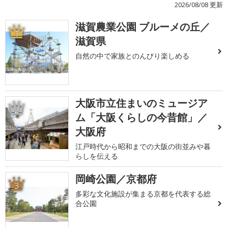
2026/08/08 更新
滋賀農業公園 ブルーメの丘／
1
滋賀県
自然の中で家族とのんびり楽しめる
大阪市立住まいのミュージア
2
ム「大阪くらしの今昔館」／
大阪府
江戸時代から昭和までの大阪の街並みや暮
らしを伝える
岡崎公園／京都府
3
多彩な文化施設が集まる京都を代表する総
合公園