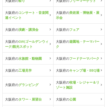
大阪府の
祭り
大阪府の
フリーマーケット
大阪府の
コンサート・音楽関
大阪府の
美術展・博物展・展
連イベント
示会
大阪府の
演劇・講演会
大阪府の
フェア
大阪府の
GW(ゴールデンウィ
大阪府の
遊園地・テーマパー
ーク)観光スポット
ク
大阪府の
水族館・動物園
大阪府の
フードテーマパーク
大阪府の
工場見学
大阪府の
キャンプ場・BBQ場
大阪府の
牧場・レジャー＆リ
大阪府の
グランピング
ゾート施設
大阪府の
タワー・展望台
大阪府の
公園