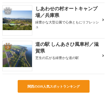
しあわせの村オートキャンプ
2
場／兵庫県
緑豊かな大型公園で心身ともにリフレッシ
ュ
道の駅 しんあさひ風車村／滋
3
賀県
芝生の広がる緑豊かな道の駅
関西のGW人気スポットランキング