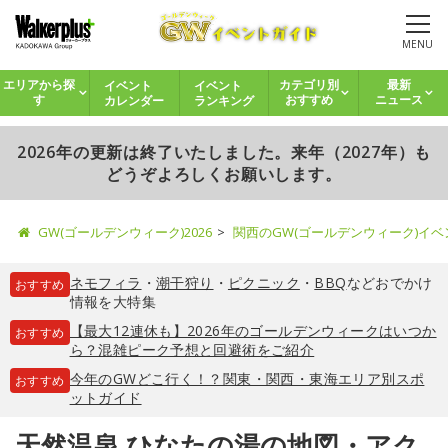
MENU
イベント
イベント
エリアから探
カテゴリ別
最新
カレンダー
ランキング
す
おすすめ
ニュース
2026年の更新は終了いたしました。来年（2027年）も
どうぞよろしくお願いします。
GW(ゴールデンウィーク)2026
関西のGW(ゴールデンウィーク)イ
ネモフィラ
・
潮干狩り
・
ピクニック
・
BBQ
などおでかけ
おすすめ
情報を大特集
【最大12連休も】2026年のゴールデンウィークはいつか
おすすめ
ら？混雑ピーク予想と回避術をご紹介
今年のGWどこ行く！？関東・関西・東海エリア別スポ
おすすめ
ットガイド
天然温泉 ひなたの湯の地図・アク