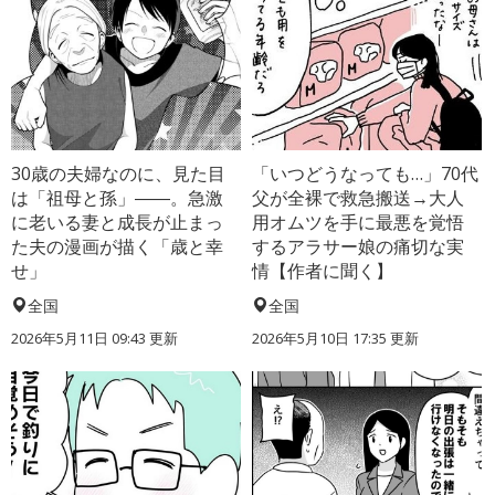
30歳の夫婦なのに、見た目
「いつどうなっても…」70代
は「祖母と孫」――。急激
父が全裸で救急搬送→大人
に老いる妻と成長が止まっ
用オムツを手に最悪を覚悟
た夫の漫画が描く「歳と幸
するアラサー娘の痛切な実
せ」
情【作者に聞く】
全国
全国
2026年5月11日 09:43 更新
2026年5月10日 17:35 更新