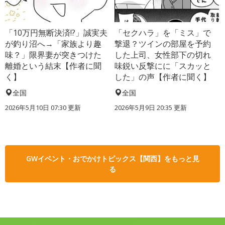
「10万円無断決済!?」誠実夫
「セクハラ」を「ミス」で
が釣り沼へ→「家族より趣
撃退？ツインの部屋を予約
味？」限界妻が突きつけた
した上司、女性部下の切れ
離婚という結末【作者に聞
味鋭い反撃にに「スカッと
く】
した」の声【作者に聞く】
全国
全国
2026年5月10日 07:30 更新
2026年5月9日 20:35 更新
GWイベント・おでかけトピックス【関西】をもっと見
る