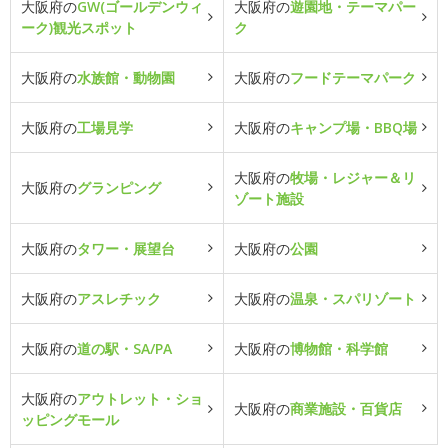
大阪府の
GW(ゴールデンウィ
大阪府の
遊園地・テーマパー
ーク)観光スポット
ク
大阪府の
水族館・動物園
大阪府の
フードテーマパーク
大阪府の
工場見学
大阪府の
キャンプ場・BBQ場
大阪府の
牧場・レジャー＆リ
大阪府の
グランピング
ゾート施設
大阪府の
タワー・展望台
大阪府の
公園
大阪府の
アスレチック
大阪府の
温泉・スパリゾート
大阪府の
道の駅・SA/PA
大阪府の
博物館・科学館
大阪府の
アウトレット・ショ
大阪府の
商業施設・百貨店
ッピングモール