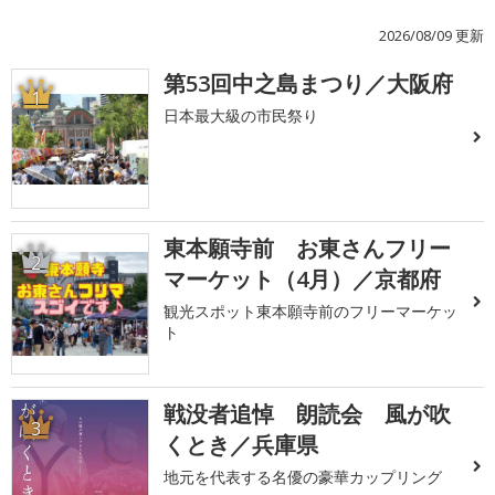
2026/08/09 更新
第53回中之島まつり／大阪府
1
日本最大級の市民祭り
東本願寺前 お東さんフリー
2
マーケット（4月）／京都府
観光スポット東本願寺前のフリーマーケッ
ト
戦没者追悼 朗読会 風が吹
3
くとき／兵庫県
地元を代表する名優の豪華カップリング