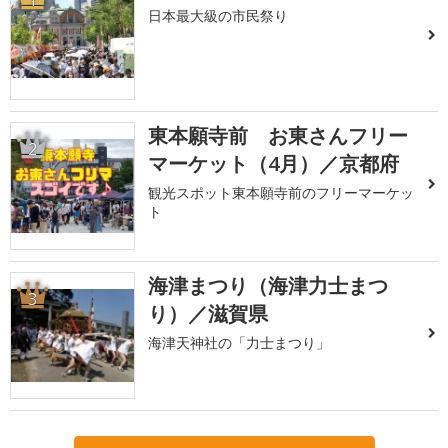
日本最大級の市民祭り
東本願寺前 お東さんフリー
2
マーケット（4月）／京都府
観光スポット東本願寺前のフリーマーケッ
ト
海津まつり（海津力士まつ
3
り）／滋賀県
海津天神社の「力士まつり」