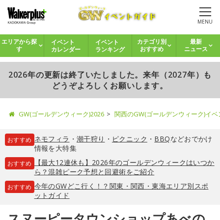
MENU
イベント
イベント
エリアから探
カテゴリ別
最新
カレンダー
ランキング
す
おすすめ
ニュース
2026年の更新は終了いたしました。来年（2027年）も
どうぞよろしくお願いします。
GW(ゴールデンウィーク)2026
関西のGW(ゴールデンウィーク)イ
ネモフィラ
・
潮干狩り
・
ピクニック
・
BBQ
などおでかけ
おすすめ
情報を大特集
【最大12連休も】2026年のゴールデンウィークはいつか
おすすめ
ら？混雑ピーク予想と回避術をご紹介
今年のGWどこ行く！？関東・関西・東海エリア別スポ
おすすめ
ットガイド
スヌーピータウンショップあべの