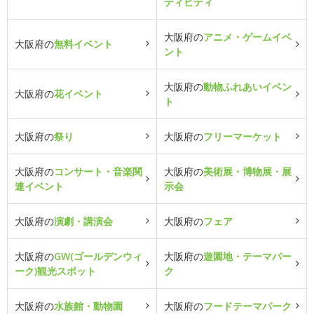
ティビティ
大阪府の
アニメ・ゲームイベ
大阪府の
無料イベント
ント
大阪府の
動物ふれあいイベン
大阪府の
花イベント
ト
大阪府の
祭り
大阪府の
フリーマーケット
大阪府の
コンサート・音楽関
大阪府の
美術展・博物展・展
連イベント
示会
大阪府の
演劇・講演会
大阪府の
フェア
大阪府の
GW(ゴールデンウィ
大阪府の
遊園地・テーマパー
ーク)観光スポット
ク
大阪府の
水族館・動物園
大阪府の
フードテーマパーク