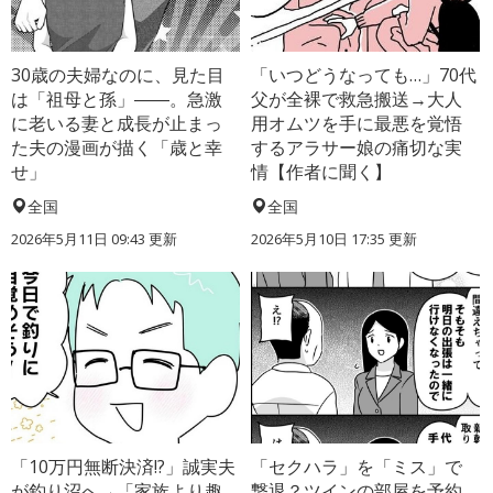
30歳の夫婦なのに、見た目
「いつどうなっても…」70代
は「祖母と孫」――。急激
父が全裸で救急搬送→大人
に老いる妻と成長が止まっ
用オムツを手に最悪を覚悟
た夫の漫画が描く「歳と幸
するアラサー娘の痛切な実
せ」
情【作者に聞く】
全国
全国
2026年5月11日 09:43 更新
2026年5月10日 17:35 更新
「10万円無断決済!?」誠実夫
「セクハラ」を「ミス」で
が釣り沼へ→「家族より趣
撃退？ツインの部屋を予約