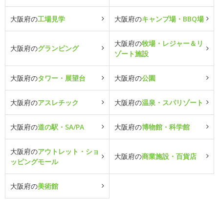
大阪府の
工場見学
大阪府の
キャンプ場・BBQ場
大阪府の
牧場・レジャー＆リ
大阪府の
グランピング
ゾート施設
大阪府の
タワー・展望台
大阪府の
公園
大阪府の
アスレチック
大阪府の
温泉・スパリゾート
大阪府の
道の駅・SA/PA
大阪府の
博物館・科学館
大阪府の
アウトレット・ショ
大阪府の
商業施設・百貨店
ッピングモール
大阪府の
美術館