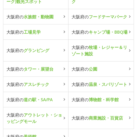
ーク)観光スポット
ク
大阪府の
水族館・動物園
大阪府の
フードテーマパーク
大阪府の
工場見学
大阪府の
キャンプ場・BBQ場
大阪府の
牧場・レジャー＆リ
大阪府の
グランピング
ゾート施設
大阪府の
タワー・展望台
大阪府の
公園
大阪府の
アスレチック
大阪府の
温泉・スパリゾート
大阪府の
道の駅・SA/PA
大阪府の
博物館・科学館
大阪府の
アウトレット・ショ
大阪府の
商業施設・百貨店
ッピングモール
大阪府の
美術館