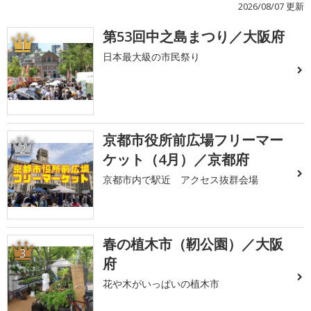
2026/08/07 更新
第53回中之島まつり／大阪府
1
日本最大級の市民祭り
京都市役所前広場フリーマー
2
ケット（4月）／京都府
京都市内で駅近 アクセス抜群会場
春の植木市（靭公園）／大阪
3
府
花や木がいっぱいの植木市