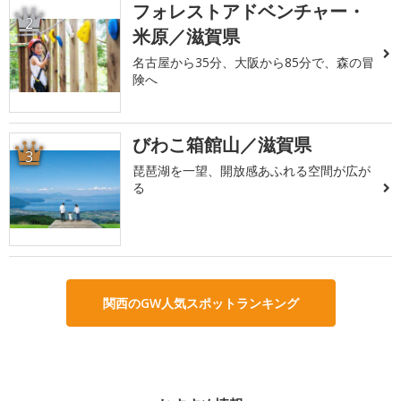
フォレストアドベンチャー・
2
米原／滋賀県
名古屋から35分、大阪から85分で、森の冒
険へ
びわこ箱館山／滋賀県
3
琵琶湖を一望、開放感あふれる空間が広が
る
関西のGW人気スポットランキング