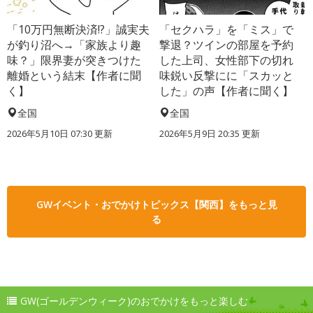
「10万円無断決済!?」誠実夫
「セクハラ」を「ミス」で
が釣り沼へ→「家族より趣
撃退？ツインの部屋を予約
味？」限界妻が突きつけた
した上司、女性部下の切れ
離婚という結末【作者に聞
味鋭い反撃にに「スカッと
く】
した」の声【作者に聞く】
全国
全国
2026年5月10日 07:30 更新
2026年5月9日 20:35 更新
GWイベント・おでかけトピックス【関西】をもっと見
る
GW(ゴールデンウィーク)のおでかけをもっと楽しむ