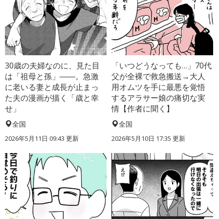
30歳の夫婦なのに、見た目
「いつどうなっても…」70代
は「祖母と孫」――。急激
父が全裸で救急搬送→大人
に老いる妻と成長が止まっ
用オムツを手に最悪を覚悟
た夫の漫画が描く「歳と幸
するアラサー娘の痛切な実
せ」
情【作者に聞く】
全国
全国
2026年5月11日 09:43 更新
2026年5月10日 17:35 更新