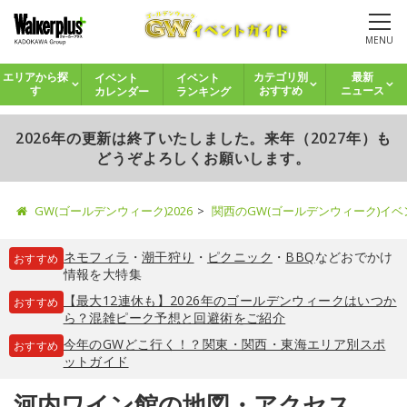
MENU
イベント
イベント
エリアから探
カテゴリ別
最新
カレンダー
ランキング
す
おすすめ
ニュース
2026年の更新は終了いたしました。来年（2027年）も
どうぞよろしくお願いします。
GW(ゴールデンウィーク)2026
関西のGW(ゴールデンウィーク)イ
ネモフィラ
・
潮干狩り
・
ピクニック
・
BBQ
などおでかけ
おすすめ
情報を大特集
【最大12連休も】2026年のゴールデンウィークはいつか
おすすめ
ら？混雑ピーク予想と回避術をご紹介
今年のGWどこ行く！？関東・関西・東海エリア別スポ
おすすめ
ットガイド
河内ワイン館の地図・アクセス