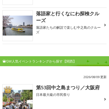
落語家と行くなにわ探検クル
ーズ
落語家たちの解説で楽しむ中之島のクルー
ズ
GW人気イベントランキングから探す【関西】
2026/08/09 更新
第53回中之島まつり／大阪府
1
日本最大級の市民祭り