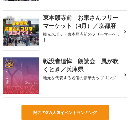
東本願寺前 お東さんフリー
2
マーケット（4月）／京都府
観光スポット東本願寺前のフリーマーケッ
ト
戦没者追悼 朗読会 風が吹
3
くとき／兵庫県
地元を代表する名優の豪華カップリング
関西のGW人気イベントランキング