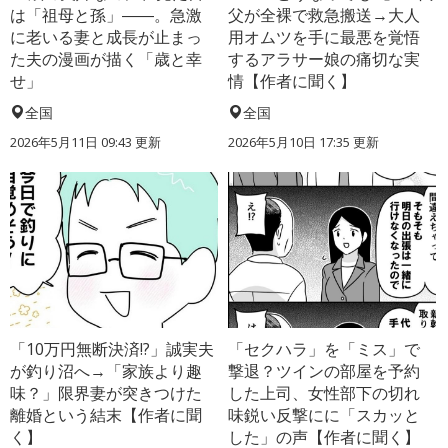
は「祖母と孫」――。急激
父が全裸で救急搬送→大人
に老いる妻と成長が止まっ
用オムツを手に最悪を覚悟
た夫の漫画が描く「歳と幸
するアラサー娘の痛切な実
せ」
情【作者に聞く】
全国
全国
2026年5月11日 09:43 更新
2026年5月10日 17:35 更新
「10万円無断決済!?」誠実夫
「セクハラ」を「ミス」で
が釣り沼へ→「家族より趣
撃退？ツインの部屋を予約
味？」限界妻が突きつけた
した上司、女性部下の切れ
離婚という結末【作者に聞
味鋭い反撃にに「スカッと
く】
した」の声【作者に聞く】