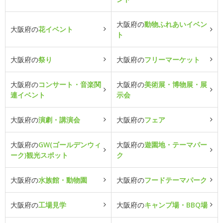
大阪府の
動物ふれあいイベン
大阪府の
花イベント
ト
大阪府の
祭り
大阪府の
フリーマーケット
大阪府の
コンサート・音楽関
大阪府の
美術展・博物展・展
連イベント
示会
大阪府の
演劇・講演会
大阪府の
フェア
大阪府の
GW(ゴールデンウィ
大阪府の
遊園地・テーマパー
ーク)観光スポット
ク
大阪府の
水族館・動物園
大阪府の
フードテーマパーク
大阪府の
工場見学
大阪府の
キャンプ場・BBQ場