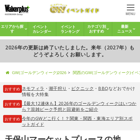
MENU
イベント
イベント
エリアから探
カテゴリ別
最新
カレンダー
ランキング
す
おすすめ
ニュース
2026年の更新は終了いたしました。来年（2027年）も
どうぞよろしくお願いします。
GW(ゴールデンウィーク)2026
関西のGW(ゴールデンウィーク)イ
ネモフィラ
・
潮干狩り
・
ピクニック
・
BBQ
などおでかけ
おすすめ
情報を大特集
【最大12連休も】2026年のゴールデンウィークはいつか
おすすめ
ら？混雑ピーク予想と回避術をご紹介
今年のGWどこ行く！？関東・関西・東海エリア別スポ
おすすめ
ットガイド
天保山マーケットプレースの地