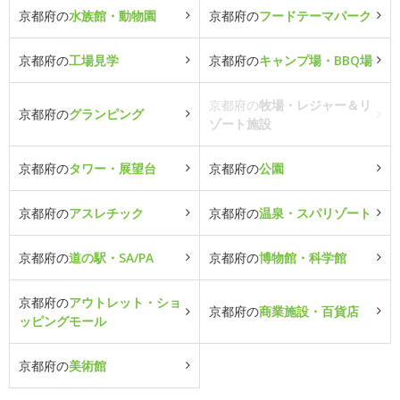
京都府の
水族館・動物園
京都府の
フードテーマパーク
京都府の
工場見学
京都府の
キャンプ場・BBQ場
京都府の
牧場・レジャー＆リ
京都府の
グランピング
ゾート施設
京都府の
タワー・展望台
京都府の
公園
京都府の
アスレチック
京都府の
温泉・スパリゾート
京都府の
道の駅・SA/PA
京都府の
博物館・科学館
京都府の
アウトレット・ショ
京都府の
商業施設・百貨店
ッピングモール
京都府の
美術館