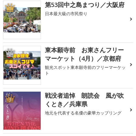
第53回中之島まつり／大阪府
1
日本最大級の市民祭り
東本願寺前 お東さんフリー
2
マーケット（4月）／京都府
観光スポット東本願寺前のフリーマーケッ
ト
戦没者追悼 朗読会 風が吹
3
くとき／兵庫県
地元を代表する名優の豪華カップリング