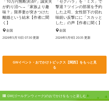
「10万円無断決済!?」誠実夫
「セクハラ」を「ミス」で
が釣り沼へ→「家族より趣
撃退？ツインの部屋を予約
味？」限界妻が突きつけた
した上司、女性部下の切れ
離婚という結末【作者に聞
味鋭い反撃にに「スカッと
く】
した」の声【作者に聞く】
全国
全国
2026年5月10日 07:30 更新
2026年5月9日 20:35 更新
GWイベント・おでかけトピックス【関西】をもっと見
る
GW(ゴールデンウィーク)のおでかけをもっと楽しむ