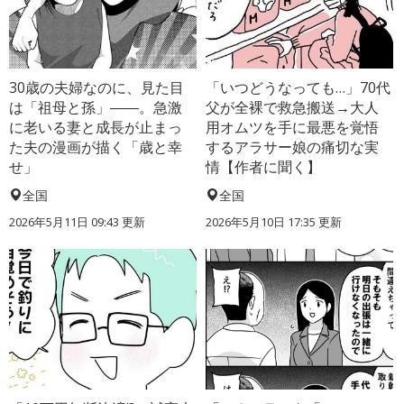
30歳の夫婦なのに、見た目
「いつどうなっても…」70代
は「祖母と孫」――。急激
父が全裸で救急搬送→大人
に老いる妻と成長が止まっ
用オムツを手に最悪を覚悟
た夫の漫画が描く「歳と幸
するアラサー娘の痛切な実
せ」
情【作者に聞く】
全国
全国
2026年5月11日 09:43 更新
2026年5月10日 17:35 更新