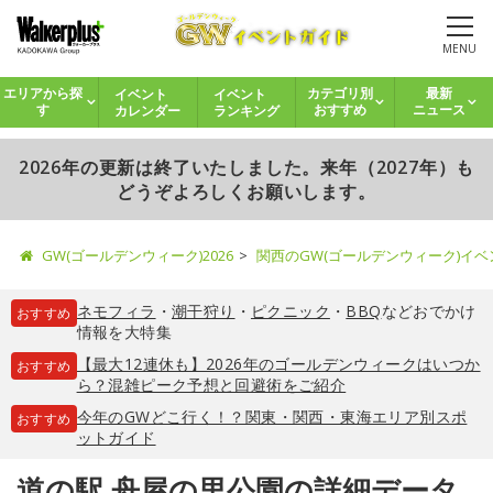
MENU
イベント
イベント
エリアから探
カテゴリ別
最新
カレンダー
ランキング
す
おすすめ
ニュース
2026年の更新は終了いたしました。来年（2027年）も
どうぞよろしくお願いします。
GW(ゴールデンウィーク)2026
関西のGW(ゴールデンウィーク)イ
ネモフィラ
・
潮干狩り
・
ピクニック
・
BBQ
などおでかけ
おすすめ
情報を大特集
【最大12連休も】2026年のゴールデンウィークはいつか
おすすめ
ら？混雑ピーク予想と回避術をご紹介
今年のGWどこ行く！？関東・関西・東海エリア別スポ
おすすめ
ットガイド
道の駅 舟屋の里公園の詳細データ