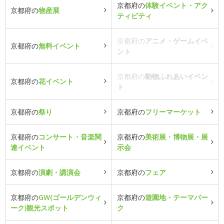
京都府の
体験イベント・アク
京都府の
物産展
ティビティ
京都府の
アニメ・ゲームイベ
京都府の
無料イベント
ント
京都府の
動物ふれあいイベン
京都府の
花イベント
ト
京都府の
祭り
京都府の
フリーマーケット
京都府の
コンサート・音楽関
京都府の
美術展・博物展・展
連イベント
示会
京都府の
演劇・講演会
京都府の
フェア
京都府の
GW(ゴールデンウィ
京都府の
遊園地・テーマパー
ーク)観光スポット
ク