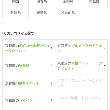
関西
滋賀県
京都府
大阪府
兵庫県
奈良県
和歌山県
カテゴリから探す
京都府の
GW(ゴールデンウィ
京都府の
グルメ・フードフェ
ーク)イベント
ス
京都府の
体験イベント・アク
京都府の
物産展
ティビティ
京都府の
アニメ・ゲームイベ
京都府の
無料イベント
ント
京都府の
動物ふれあいイベン
京都府の
花イベント
ト