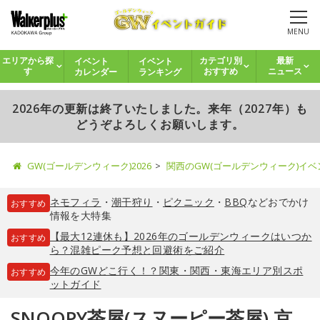
MENU
イベント
イベント
エリアから探
カテゴリ別
最新
カレンダー
ランキング
す
おすすめ
ニュース
2026年の更新は終了いたしました。来年（2027年）も
どうぞよろしくお願いします。
GW(ゴールデンウィーク)2026
関西のGW(ゴールデンウィーク)イ
ネモフィラ
・
潮干狩り
・
ピクニック
・
BBQ
などおでかけ
おすすめ
情報を大特集
【最大12連休も】2026年のゴールデンウィークはいつか
おすすめ
ら？混雑ピーク予想と回避術をご紹介
今年のGWどこ行く！？関東・関西・東海エリア別スポ
おすすめ
ットガイド
SNOOPY茶屋(スヌーピー茶屋) 京