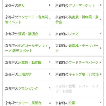
京都府の
祭り
京都府の
フリーマーケット
京都府の
コンサート・音楽関
京都府の
美術展・博物展・展
連イベント
示会
京都府の
演劇・講演会
京都府の
フェア
京都府の
GW(ゴールデンウィ
京都府の
遊園地・テーマパー
ーク)観光スポット
ク
京都府の
水族館・動物園
京都府の
フードテーマパーク
京都府の
工場見学
京都府の
キャンプ場・BBQ場
京都府の
牧場・レジャー＆リ
京都府の
グランピング
ゾート施設
京都府の
タワー・展望台
京都府の
公園