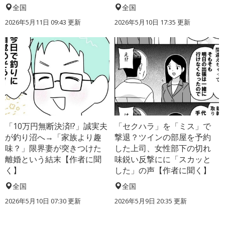
全国
全国
2026年5月11日 09:43 更新
2026年5月10日 17:35 更新
「10万円無断決済!?」誠実夫
「セクハラ」を「ミス」で
が釣り沼へ→「家族より趣
撃退？ツインの部屋を予約
味？」限界妻が突きつけた
した上司、女性部下の切れ
離婚という結末【作者に聞
味鋭い反撃にに「スカッと
く】
した」の声【作者に聞く】
全国
全国
2026年5月10日 07:30 更新
2026年5月9日 20:35 更新