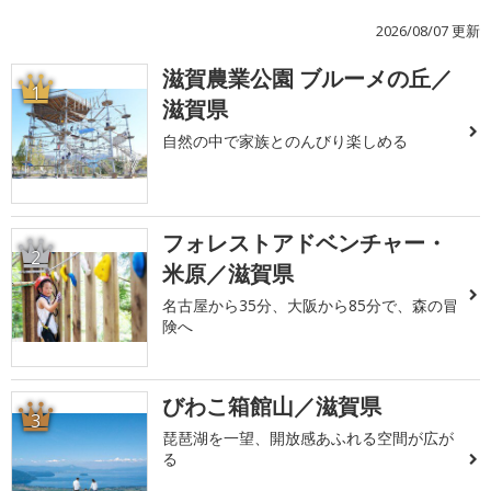
2026/08/07 更新
滋賀農業公園 ブルーメの丘／
1
滋賀県
自然の中で家族とのんびり楽しめる
フォレストアドベンチャー・
2
米原／滋賀県
名古屋から35分、大阪から85分で、森の冒
険へ
びわこ箱館山／滋賀県
3
琵琶湖を一望、開放感あふれる空間が広が
る