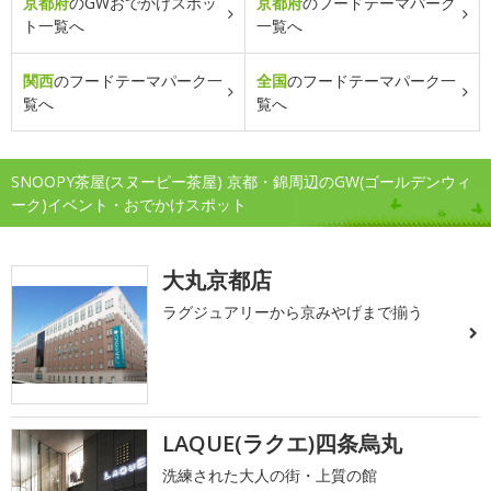
京都府
のGWおでかけスポッ
京都府
のフードテーマパーク
ト一覧へ
一覧へ
関西
のフードテーマパーク一
全国
のフードテーマパーク一
覧へ
覧へ
SNOOPY茶屋(スヌーピー茶屋) 京都・錦周辺のGW(ゴールデンウィ
ーク)イベント・おでかけスポット
大丸京都店
ラグジュアリーから京みやげまで揃う
LAQUE(ラクエ)四条烏丸
洗練された大人の街・上質の館