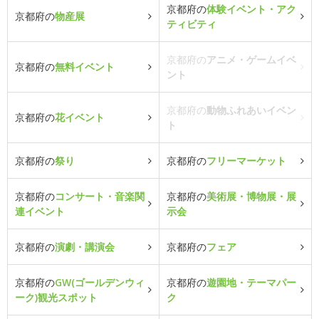
京都府の
体験イベント・アク
京都府の
物産展
ティビティ
京都府の
アニメ・ゲームイベ
京都府の
無料イベント
ント
京都府の
動物ふれあいイベン
京都府の
花イベント
ト
京都府の
祭り
京都府の
フリーマーケット
京都府の
コンサート・音楽関
京都府の
美術展・博物展・展
連イベント
示会
京都府の
演劇・講演会
京都府の
フェア
京都府の
GW(ゴールデンウィ
京都府の
遊園地・テーマパー
ーク)観光スポット
ク