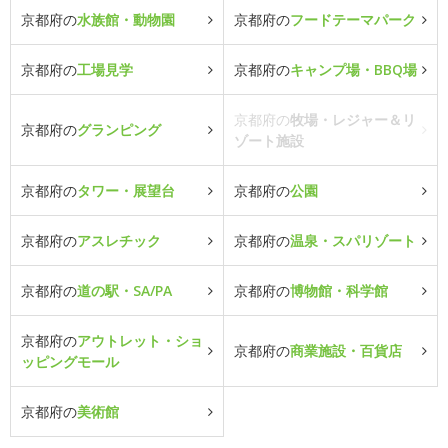
京都府の
水族館・動物園
京都府の
フードテーマパーク
京都府の
工場見学
京都府の
キャンプ場・BBQ場
京都府の
牧場・レジャー＆リ
京都府の
グランピング
ゾート施設
京都府の
タワー・展望台
京都府の
公園
京都府の
アスレチック
京都府の
温泉・スパリゾート
京都府の
道の駅・SA/PA
京都府の
博物館・科学館
京都府の
アウトレット・ショ
京都府の
商業施設・百貨店
ッピングモール
京都府の
美術館