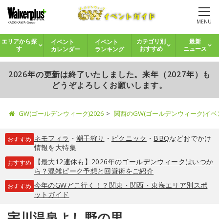
MENU
イベント
イベント
エリアから探
カテゴリ別
最新
カレンダー
ランキング
す
おすすめ
ニュース
2026年の更新は終了いたしました。来年（2027年）も
どうぞよろしくお願いします。
GW(ゴールデンウィーク)2026
関西のGW(ゴールデンウィーク)イ
ネモフィラ
・
潮干狩り
・
ピクニック
・
BBQ
などおでかけ
おすすめ
情報を大特集
【最大12連休も】2026年のゴールデンウィークはいつか
おすすめ
ら？混雑ピーク予想と回避術をご紹介
今年のGWどこ行く！？関東・関西・東海エリア別スポ
おすすめ
ットガイド
宇川温泉よし野の里