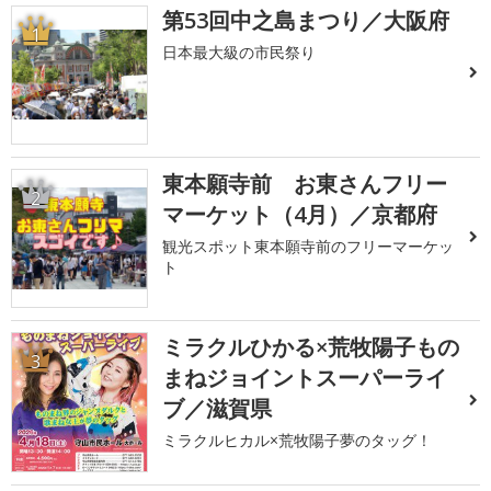
第53回中之島まつり／大阪府
1
日本最大級の市民祭り
東本願寺前 お東さんフリー
2
マーケット（4月）／京都府
観光スポット東本願寺前のフリーマーケッ
ト
ミラクルひかる×荒牧陽子もの
3
まねジョイントスーパーライ
ブ／滋賀県
ミラクルヒカル×荒牧陽子夢のタッグ！