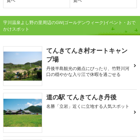
覧へ
覧へ
宇川温泉よし野の里周辺のGW(ゴールデンウィーク)イベント・おで
かけスポット
てんきてんき村オートキャン
プ場
丹後半島観光の拠点にぴったり、竹野川河
口の穏やかな入り江で休暇を過ごせる
道の駅 てんきてんき丹後
名勝「立岩」近くに立地する人気スポット