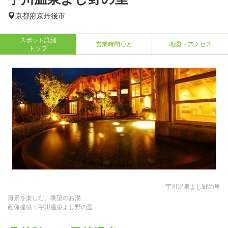
京都府
京丹後市
スポット詳細
営業時間など
地図・アクセス
トップ
宇川温泉よし野の里
海景を楽しむ、眺望のお湯
画像提供：宇川温泉よし野の里