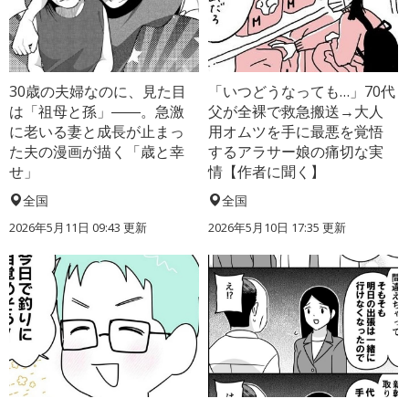
30歳の夫婦なのに、見た目
「いつどうなっても…」70代
は「祖母と孫」――。急激
父が全裸で救急搬送→大人
に老いる妻と成長が止まっ
用オムツを手に最悪を覚悟
た夫の漫画が描く「歳と幸
するアラサー娘の痛切な実
せ」
情【作者に聞く】
全国
全国
2026年5月11日 09:43 更新
2026年5月10日 17:35 更新