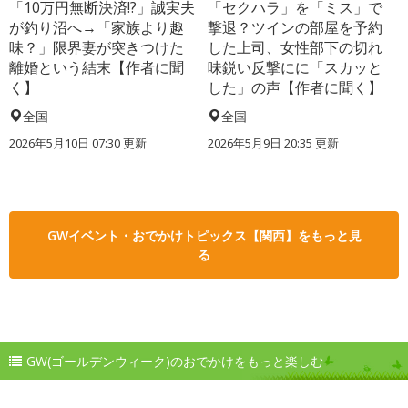
「10万円無断決済!?」誠実夫
「セクハラ」を「ミス」で
が釣り沼へ→「家族より趣
撃退？ツインの部屋を予約
味？」限界妻が突きつけた
した上司、女性部下の切れ
離婚という結末【作者に聞
味鋭い反撃にに「スカッと
く】
した」の声【作者に聞く】
全国
全国
2026年5月10日 07:30 更新
2026年5月9日 20:35 更新
GWイベント・おでかけトピックス【関西】をもっと見
る
GW(ゴールデンウィーク)のおでかけをもっと楽しむ