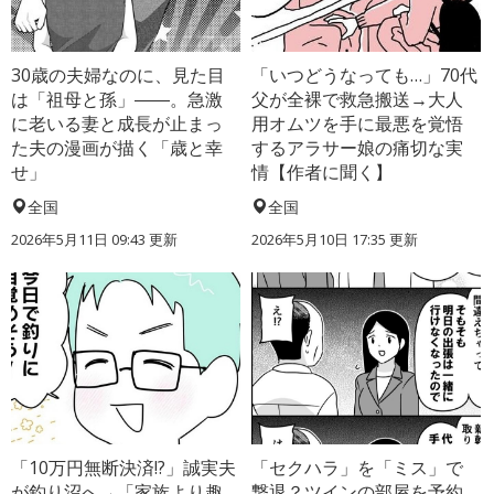
30歳の夫婦なのに、見た目
「いつどうなっても…」70代
は「祖母と孫」――。急激
父が全裸で救急搬送→大人
に老いる妻と成長が止まっ
用オムツを手に最悪を覚悟
た夫の漫画が描く「歳と幸
するアラサー娘の痛切な実
せ」
情【作者に聞く】
全国
全国
2026年5月11日 09:43 更新
2026年5月10日 17:35 更新
「10万円無断決済!?」誠実夫
「セクハラ」を「ミス」で
が釣り沼へ→「家族より趣
撃退？ツインの部屋を予約