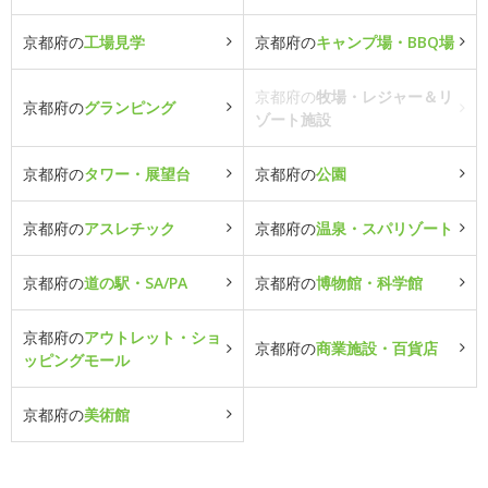
京都府の
工場見学
京都府の
キャンプ場・BBQ場
京都府の
牧場・レジャー＆リ
京都府の
グランピング
ゾート施設
京都府の
タワー・展望台
京都府の
公園
京都府の
アスレチック
京都府の
温泉・スパリゾート
京都府の
道の駅・SA/PA
京都府の
博物館・科学館
京都府の
アウトレット・ショ
京都府の
商業施設・百貨店
ッピングモール
京都府の
美術館