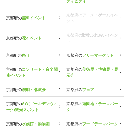
ティビティ
京都府の
アニメ・ゲームイベ
京都府の
無料イベント
ント
京都府の
動物ふれあいイベン
京都府の
花イベント
ト
京都府の
祭り
京都府の
フリーマーケット
京都府の
コンサート・音楽関
京都府の
美術展・博物展・展
連イベント
示会
京都府の
演劇・講演会
京都府の
フェア
京都府の
GW(ゴールデンウィ
京都府の
遊園地・テーマパー
ーク)観光スポット
ク
京都府の
水族館・動物園
京都府の
フードテーマパーク