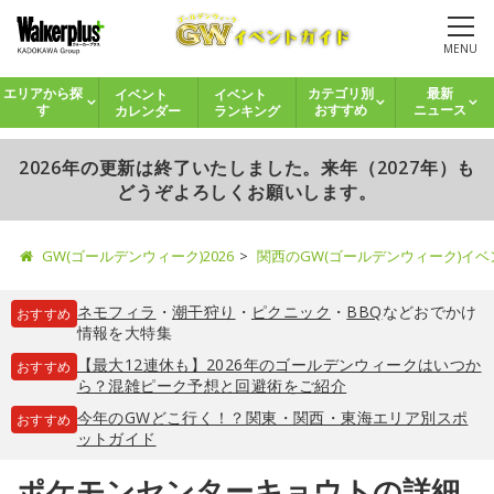
MENU
イベント
イベント
エリアから探
カテゴリ別
最新
カレンダー
ランキング
す
おすすめ
ニュース
2026年の更新は終了いたしました。来年（2027年）も
どうぞよろしくお願いします。
GW(ゴールデンウィーク)2026
関西のGW(ゴールデンウィーク)イ
ネモフィラ
・
潮干狩り
・
ピクニック
・
BBQ
などおでかけ
おすすめ
情報を大特集
【最大12連休も】2026年のゴールデンウィークはいつか
おすすめ
ら？混雑ピーク予想と回避術をご紹介
今年のGWどこ行く！？関東・関西・東海エリア別スポ
おすすめ
ットガイド
ポケモンセンターキョウトの詳細