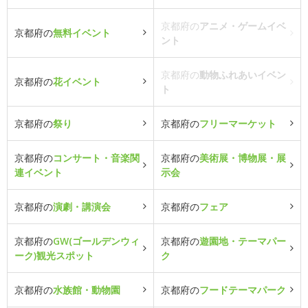
京都府の
アニメ・ゲームイベ
京都府の
無料イベント
ント
京都府の
動物ふれあいイベン
京都府の
花イベント
ト
京都府の
祭り
京都府の
フリーマーケット
京都府の
コンサート・音楽関
京都府の
美術展・博物展・展
連イベント
示会
京都府の
演劇・講演会
京都府の
フェア
京都府の
GW(ゴールデンウィ
京都府の
遊園地・テーマパー
ーク)観光スポット
ク
京都府の
水族館・動物園
京都府の
フードテーマパーク