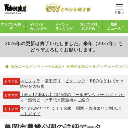
MENU
イベント
イベント
エリアから探
カテゴリ別
最新
カレンダー
ランキング
す
おすすめ
ニュース
2026年の更新は終了いたしました。来年（2027年）も
どうぞよろしくお願いします。
GW(ゴールデンウィーク)2026
関西のGW(ゴールデンウィーク)イ
ネモフィラ
・
潮干狩り
・
ピクニック
・
BBQ
などおでかけ
おすすめ
情報を大特集
【最大12連休も】2026年のゴールデンウィークはいつか
おすすめ
ら？混雑ピーク予想と回避術をご紹介
今年のGWどこ行く！？関東・関西・東海エリア別スポ
おすすめ
ットガイド
亀岡市農業公園の詳細データ