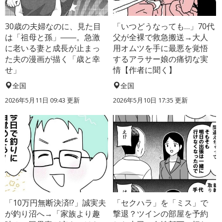
30歳の夫婦なのに、見た目
「いつどうなっても…」70代
は「祖母と孫」――。急激
父が全裸で救急搬送→大人
に老いる妻と成長が止まっ
用オムツを手に最悪を覚悟
た夫の漫画が描く「歳と幸
するアラサー娘の痛切な実
せ」
情【作者に聞く】
全国
全国
2026年5月11日 09:43 更新
2026年5月10日 17:35 更新
「10万円無断決済!?」誠実夫
「セクハラ」を「ミス」で
が釣り沼へ→「家族より趣
撃退？ツインの部屋を予約