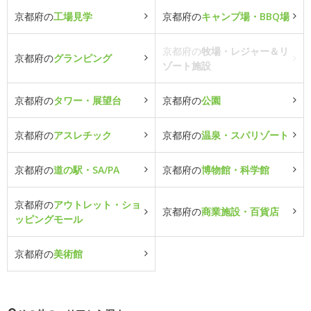
京都府の
工場見学
京都府の
キャンプ場・BBQ場
京都府の
牧場・レジャー＆リ
京都府の
グランピング
ゾート施設
京都府の
タワー・展望台
京都府の
公園
京都府の
アスレチック
京都府の
温泉・スパリゾート
京都府の
道の駅・SA/PA
京都府の
博物館・科学館
京都府の
アウトレット・ショ
京都府の
商業施設・百貨店
ッピングモール
京都府の
美術館