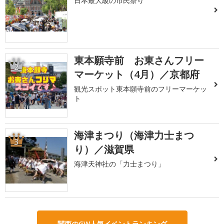
日本最大級の市民祭り
東本願寺前 お東さんフリー
2
マーケット（4月）／京都府
観光スポット東本願寺前のフリーマーケッ
ト
海津まつり（海津力士まつ
3
り）／滋賀県
海津天神社の「力士まつり」
関西のGW人気イベントランキング