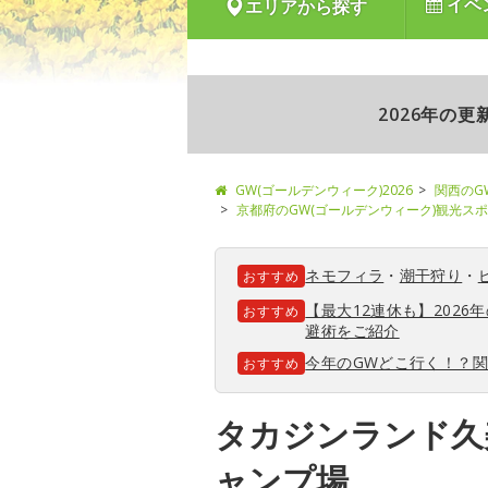
イベ
エリアから探す
2026年の
GW(ゴールデンウィーク)2026
関西のG
京都府のGW(ゴールデンウィーク)観光ス
ネモフィラ
・
潮干狩り
・
おすすめ
【最大12連休も】202
おすすめ
避術をご紹介
今年のGWどこ行く！？
おすすめ
タカジンランド久
ャンプ場