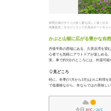
林間丘陵のサイトが多く夏も涼しく過ごせる
画像提供：タカジンランド久美浜オートキャ
かぶと山裾に広がる豊かな自
丹後半島の西端にある、久美浜湾を望
心者でも気軽にアウトドアが楽しめる
実。車で約5分のところには、外湯可能
見どころ
特に、冬季(11月から3月)はカニ料理
で低価格ながら、冬ならではの美味し
今日
36℃
／
26℃