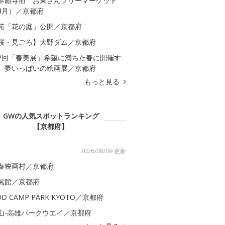
本願寺前 お東さんフリーマーケット
4月）／京都府
苑「花の庭」公開／京都府
桜・見ごろ】大野ダム／京都府
2回「春美展」希望に満ちた春に開催す
、夢いっぱいの絵画展／京都府
もっと見る
GWの人気スポットランキング
【京都府】
2026/08/09 更新
秦映画村／京都府
風館／京都府
OD CAMP PARK KYOTO／京都府
山-高雄パークウエイ／京都府