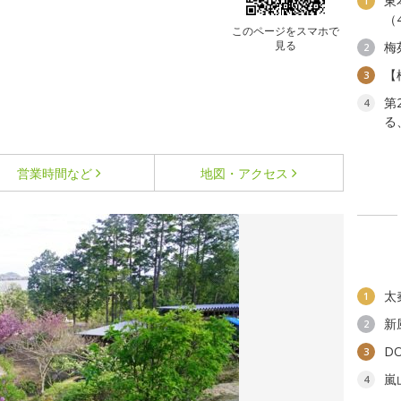
東
1
（
このページをスマホで
見る
梅
2
【
3
第
4
る
営業時間など
地図・アクセス
太
1
新
2
D
3
嵐
4