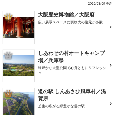
2026/08/09 更新
大阪歴史博物館／大阪府
1
広い展示スペースに実物大の復元が多数
しあわせの村オートキャンプ
2
場／兵庫県
緑豊かな大型公園で心身ともにリフレッシ
ュ
道の駅 しんあさひ風車村／滋
3
賀県
芝生の広がる緑豊かな道の駅