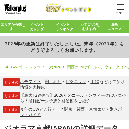
MENU
イベント
イベント
エリアから探
カテゴリ別
最新
カレンダー
ランキング
す
おすすめ
ニュース
2026年の更新は終了いたしました。来年（2027年）も
どうぞよろしくお願いします。
GW(ゴールデンウィーク)2026
関西のGW(ゴールデンウィーク)イ
ネモフィラ
・
潮干狩り
・
ピクニック
・
BBQ
などおでかけ
おすすめ
情報を大特集
【最大12連休も】2026年のゴールデンウィークはいつか
おすすめ
ら？混雑ピーク予想と回避術をご紹介
今年のGWどこ行く！？関東・関西・東海エリア別スポ
おすすめ
ットガイド
ジオラマ京都JAPANの詳細データ