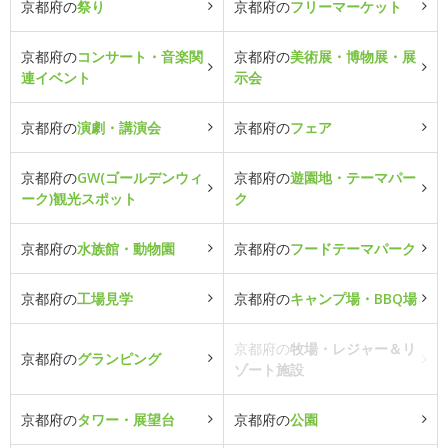
京都府の
祭り
京都府の
フリーマーケット
京都府の
コンサート・音楽関
京都府の
美術展・博物展・展
連イベント
示会
京都府の
演劇・講演会
京都府の
フェア
京都府の
GW(ゴールデンウィ
京都府の
遊園地・テーマパー
ーク)観光スポット
ク
京都府の
水族館・動物園
京都府の
フードテーマパーク
京都府の
工場見学
京都府の
キャンプ場・BBQ場
京都府の
牧場・レジャー＆リ
京都府の
グランピング
ゾート施設
京都府の
タワー・展望台
京都府の
公園