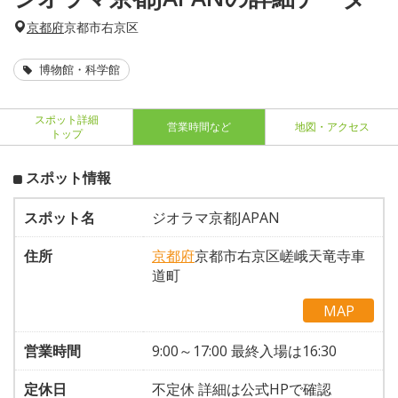
京都府
京都市右京区
博物館・科学館
スポット詳細
営業時間など
地図・アクセス
トップ
スポット情報
スポット名
ジオラマ京都JAPAN
住所
京都府
京都市右京区嵯峨天竜寺車
道町
MAP
営業時間
9:00～17:00 最終入場は16:30
定休日
不定休 詳細は公式HPで確認