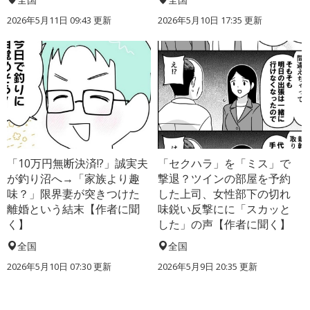
2026年5月11日 09:43 更新
2026年5月10日 17:35 更新
「10万円無断決済!?」誠実夫
「セクハラ」を「ミス」で
が釣り沼へ→「家族より趣
撃退？ツインの部屋を予約
味？」限界妻が突きつけた
した上司、女性部下の切れ
離婚という結末【作者に聞
味鋭い反撃にに「スカッと
く】
した」の声【作者に聞く】
全国
全国
2026年5月10日 07:30 更新
2026年5月9日 20:35 更新