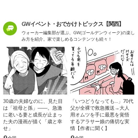
GWイベント・おでかけトピックス【関西】
ウォーカー編集部が選ぶ、GW(ゴールデンウィーク)の楽し
み方を紹介。家で楽しめるコンテンツも続々！
30歳の夫婦なのに、見た目
「いつどうなっても…」70代
は「祖母と孫」――。急激
父が全裸で救急搬送→大人
に老いる妻と成長が止まっ
用オムツを手に最悪を覚悟
た夫の漫画が描く「歳と幸
するアラサー娘の痛切な実
せ」
情【作者に聞く】
全国
全国