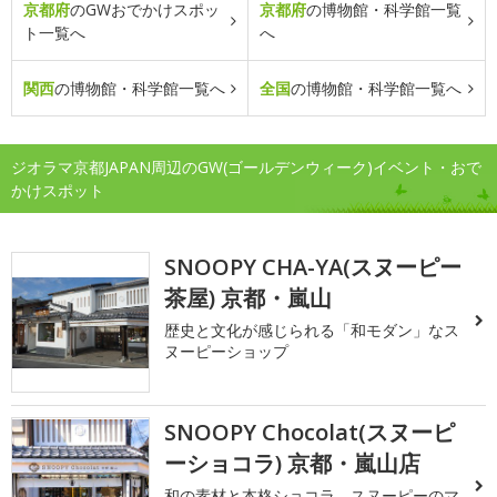
京都府
のGWおでかけスポッ
京都府
の博物館・科学館一覧
ト一覧へ
へ
関西
の博物館・科学館一覧へ
全国
の博物館・科学館一覧へ
ジオラマ京都JAPAN周辺のGW(ゴールデンウィーク)イベント・おで
かけスポット
SNOOPY CHA-YA(スヌーピー
茶屋) 京都・嵐山
歴史と文化が感じられる「和モダン」なス
ヌーピーショップ
SNOOPY Chocolat(スヌーピ
ーショコラ) 京都・嵐山店
和の素材と本格ショコラ、スヌーピーのマ