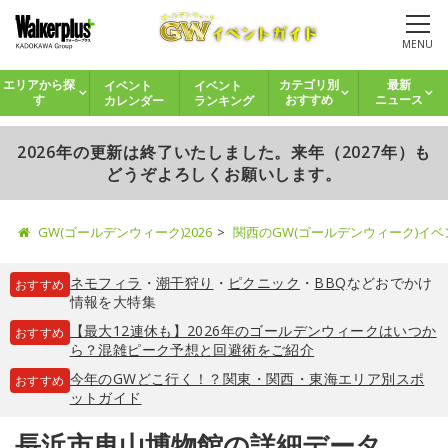
MENU
イベント
イベント
エリアから探
カテゴリ別
最新
カレンダー
ランキング
す
おすすめ
ニュース
2026年の更新は終了いたしました。来年（2027年）も
どうぞよろしくお願いします。
GW(ゴールデンウィーク)2026
関西のGW(ゴールデンウィーク)イ
ネモフィラ
・
潮干狩り
・
ピクニック
・
BBQ
などおでかけ
おすすめ
情報を大特集
【最大12連休も】2026年のゴールデンウィークはいつか
おすすめ
ら？混雑ピーク予想と回避術をご紹介
今年のGWどこ行く！？関東・関西・東海エリア別スポ
おすすめ
ットガイド
長浜市曳山博物館の詳細データ