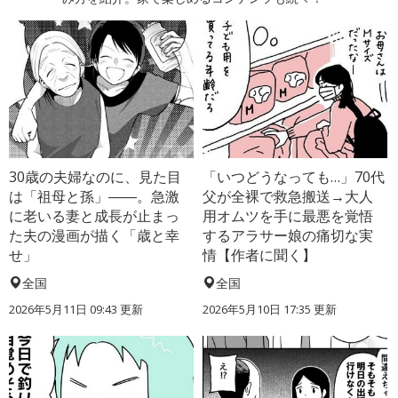
30歳の夫婦なのに、見た目
「いつどうなっても…」70代
は「祖母と孫」――。急激
父が全裸で救急搬送→大人
に老いる妻と成長が止まっ
用オムツを手に最悪を覚悟
た夫の漫画が描く「歳と幸
するアラサー娘の痛切な実
せ」
情【作者に聞く】
全国
全国
2026年5月11日 09:43 更新
2026年5月10日 17:35 更新