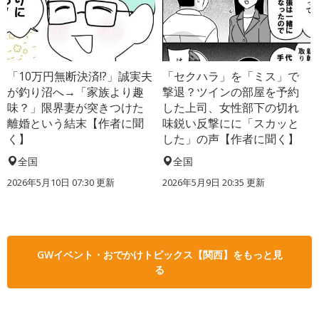
「10万円無断決済!?」誠実夫
「セクハラ」を「ミス」で
が釣り沼へ→「家族より趣
撃退？ツインの部屋を予約
味？」限界妻が突きつけた
した上司、女性部下の切れ
離婚という結末【作者に聞
味鋭い反撃にに「スカッと
く】
した」の声【作者に聞く】
全国
全国
2026年5月10日 07:30 更新
2026年5月9日 20:35 更新
GWイベント・おでかけトピックス【関西】をもっと見
る