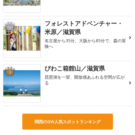
フォレストアドベンチャー・
2
米原／滋賀県
名古屋から35分、大阪から85分で、森の冒
険へ
びわこ箱館山／滋賀県
3
琵琶湖を一望、開放感あふれる空間が広が
る
関西のGW人気スポットランキング