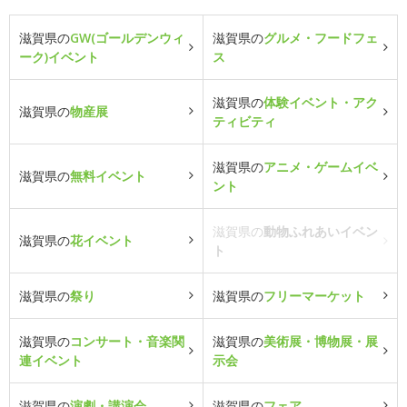
滋賀県の
GW(ゴールデンウィ
滋賀県の
グルメ・フードフェ
ーク)イベント
ス
滋賀県の
体験イベント・アク
滋賀県の
物産展
ティビティ
滋賀県の
アニメ・ゲームイベ
滋賀県の
無料イベント
ント
滋賀県の
動物ふれあいイベン
滋賀県の
花イベント
ト
滋賀県の
祭り
滋賀県の
フリーマーケット
滋賀県の
コンサート・音楽関
滋賀県の
美術展・博物展・展
連イベント
示会
滋賀県の
演劇・講演会
滋賀県の
フェア