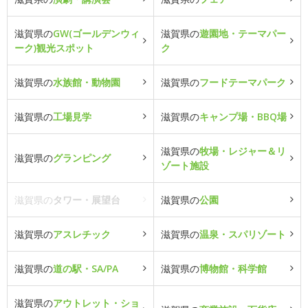
滋賀県の
GW(ゴールデンウィ
滋賀県の
遊園地・テーマパー
ーク)観光スポット
ク
滋賀県の
水族館・動物園
滋賀県の
フードテーマパーク
滋賀県の
工場見学
滋賀県の
キャンプ場・BBQ場
滋賀県の
牧場・レジャー＆リ
滋賀県の
グランピング
ゾート施設
滋賀県の
タワー・展望台
滋賀県の
公園
滋賀県の
アスレチック
滋賀県の
温泉・スパリゾート
滋賀県の
道の駅・SA/PA
滋賀県の
博物館・科学館
滋賀県の
アウトレット・ショ