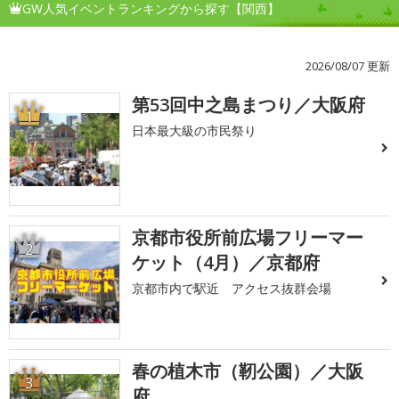
GW人気イベントランキングから探す【関西】
2026/08/07 更新
第53回中之島まつり／大阪府
1
日本最大級の市民祭り
京都市役所前広場フリーマー
2
ケット（4月）／京都府
京都市内で駅近 アクセス抜群会場
春の植木市（靭公園）／大阪
3
府