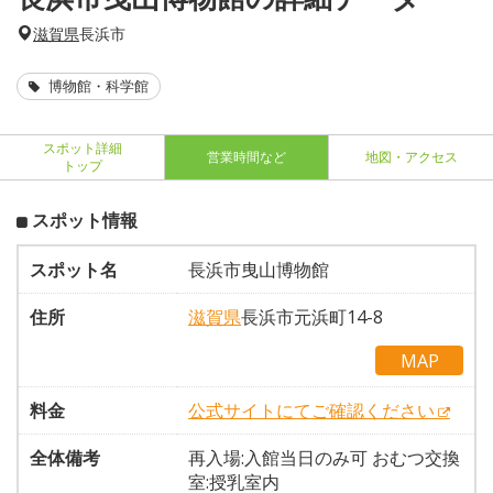
滋賀県
長浜市
博物館・科学館
スポット詳細
営業時間など
地図・アクセス
トップ
スポット情報
スポット名
長浜市曳山博物館
住所
滋賀県
長浜市元浜町14-8
MAP
料金
公式サイトにてご確認ください
全体備考
再入場:入館当日のみ可 おむつ交換
室:授乳室内