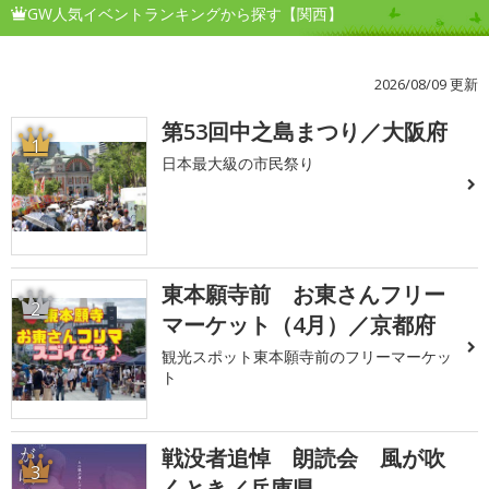
GW人気イベントランキングから探す【関西】
2026/08/09 更新
第53回中之島まつり／大阪府
1
日本最大級の市民祭り
東本願寺前 お東さんフリー
2
マーケット（4月）／京都府
観光スポット東本願寺前のフリーマーケッ
ト
戦没者追悼 朗読会 風が吹
3
くとき／兵庫県