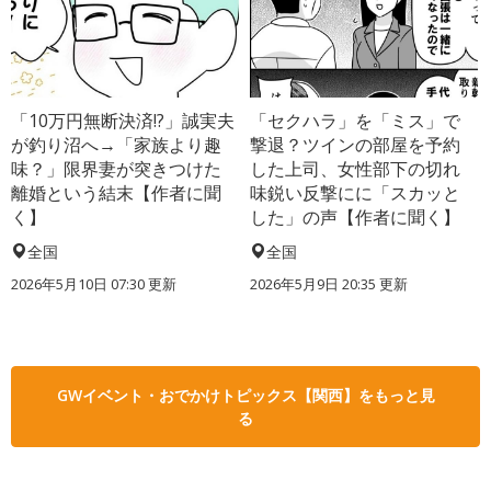
「10万円無断決済!?」誠実夫
「セクハラ」を「ミス」で
が釣り沼へ→「家族より趣
撃退？ツインの部屋を予約
味？」限界妻が突きつけた
した上司、女性部下の切れ
離婚という結末【作者に聞
味鋭い反撃にに「スカッと
く】
した」の声【作者に聞く】
全国
全国
2026年5月10日 07:30 更新
2026年5月9日 20:35 更新
GWイベント・おでかけトピックス【関西】をもっと見
る