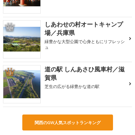
しあわせの村オートキャンプ
2
場／兵庫県
緑豊かな大型公園で心身ともにリフレッシ
ュ
道の駅 しんあさひ風車村／滋
3
賀県
芝生の広がる緑豊かな道の駅
関西のGW人気スポットランキング