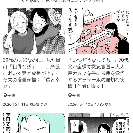
み方を紹介。家で楽しめるコンテンツも続々！
30歳の夫婦なのに、見た目
「いつどうなっても…」70代
は「祖母と孫」――。急激
父が全裸で救急搬送→大人
に老いる妻と成長が止まっ
用オムツを手に最悪を覚悟
た夫の漫画が描く「歳と幸
するアラサー娘の痛切な実
せ」
情【作者に聞く】
全国
全国
2026年5月11日 09:43 更新
2026年5月10日 17:35 更新