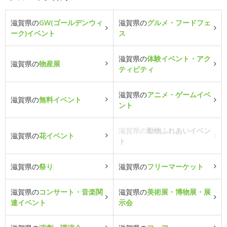
滋賀県の
GW(ゴールデンウィ
滋賀県の
グルメ・フードフェ
ーク)イベント
ス
滋賀県の
体験イベント・アク
滋賀県の
物産展
ティビティ
滋賀県の
アニメ・ゲームイベ
滋賀県の
無料イベント
ント
滋賀県の
動物ふれあいイベン
滋賀県の
花イベント
ト
滋賀県の
祭り
滋賀県の
フリーマーケット
滋賀県の
コンサート・音楽関
滋賀県の
美術展・博物展・展
連イベント
示会