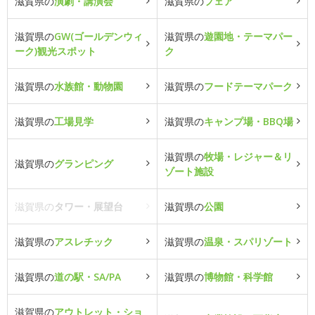
滋賀県の
演劇・講演会
滋賀県の
フェア
滋賀県の
GW(ゴールデンウィ
滋賀県の
遊園地・テーマパー
ーク)観光スポット
ク
滋賀県の
水族館・動物園
滋賀県の
フードテーマパーク
滋賀県の
工場見学
滋賀県の
キャンプ場・BBQ場
滋賀県の
牧場・レジャー＆リ
滋賀県の
グランピング
ゾート施設
滋賀県の
タワー・展望台
滋賀県の
公園
滋賀県の
アスレチック
滋賀県の
温泉・スパリゾート
滋賀県の
道の駅・SA/PA
滋賀県の
博物館・科学館
滋賀県の
アウトレット・ショ