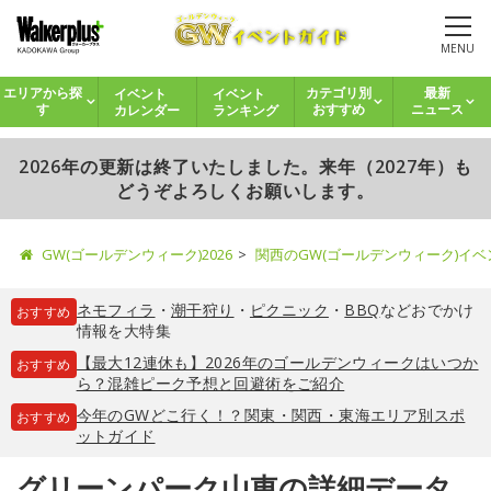
MENU
イベント
イベント
エリアから探
カテゴリ別
最新
カレンダー
ランキング
す
おすすめ
ニュース
2026年の更新は終了いたしました。来年（2027年）も
どうぞよろしくお願いします。
GW(ゴールデンウィーク)2026
関西のGW(ゴールデンウィーク)イ
ネモフィラ
・
潮干狩り
・
ピクニック
・
BBQ
などおでかけ
おすすめ
情報を大特集
【最大12連休も】2026年のゴールデンウィークはいつか
おすすめ
ら？混雑ピーク予想と回避術をご紹介
今年のGWどこ行く！？関東・関西・東海エリア別スポ
おすすめ
ットガイド
グリーンパーク山東の詳細データ