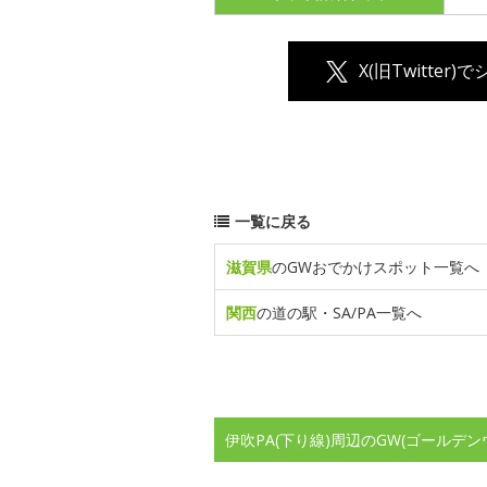
X(旧Twitter)
一覧に戻る
滋賀県
のGWおでかけスポット一覧へ
関西
の道の駅・SA/PA一覧へ
伊吹PA(下り線)周辺のGW(ゴールデ