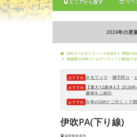
イベ
エリアから探す
2026年の
GW(ゴールデンウィーク)2026
関西のG
滋賀県のGW(ゴールデンウィーク)観光ス
ネモフィラ
・
潮干狩り
・
おすすめ
【最大12連休も】202
おすすめ
避術をご紹介
今年のGWどこ行く！？
おすすめ
伊吹PA(下り線)
滋賀県
米原市