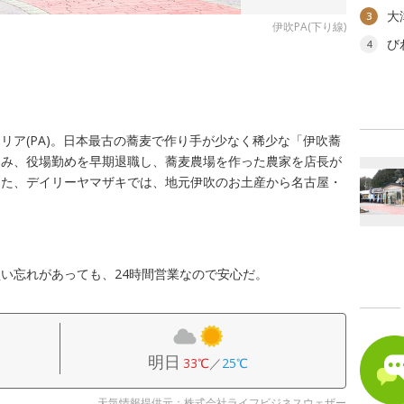
大
3
伊吹PA(下り線)
び
4
リア(PA)。日本最古の蕎麦で作り手が少なく稀少な「伊吹蕎
込み、役場勤めを早期退職し、蕎麦農場を作った農家を店長が
また、デイリーヤマザキでは、地元伊吹のお土産から名古屋・
い忘れがあっても、24時間営業なので安心だ。
明日
33℃
／
25℃
天気情報提供元：株式会社ライフビジネスウェザー