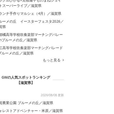
ラクルひかる×荒牧陽子ものまねジョイ
トスーパーライブ／滋賀県
ランチ手作りマルシェ（4月）／滋賀県
ルーメの丘 イースターフェスタ2026／
賀県
都橘高等学校吹奏楽部マーチングパレー
inブルーメの丘／滋賀県
江高等学校吹奏楽部マーチングパレード
nブルーメの丘／滋賀県
もっと見る
GWの人気スポットランキング
【滋賀県】
2026/08/08 更新
賀農業公園 ブルーメの丘／滋賀県
ォレストアドベンチャー・米原／滋賀県