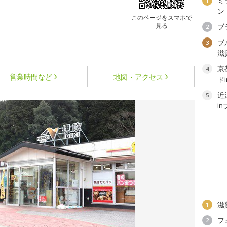
ミ
1
ン
このページをスマホで
見る
ブ
2
ブ
3
滋
京
4
営業時間など
地図・アクセス
ド
近
5
i
滋
1
フ
2