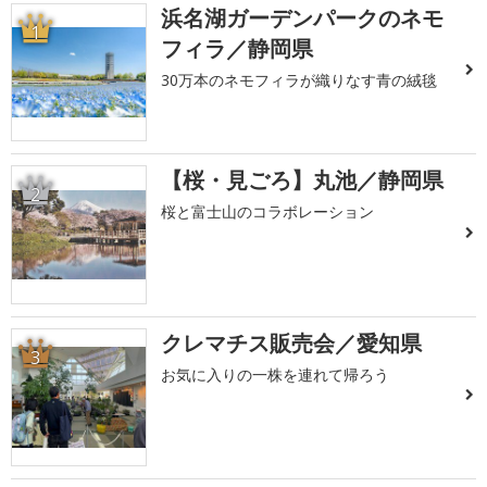
浜名湖ガーデンパークのネモ
1
フィラ／静岡県
30万本のネモフィラが織りなす青の絨毯
【桜・見ごろ】丸池／静岡県
2
桜と富士山のコラボレーション
クレマチス販売会／愛知県
3
お気に入りの一株を連れて帰ろう