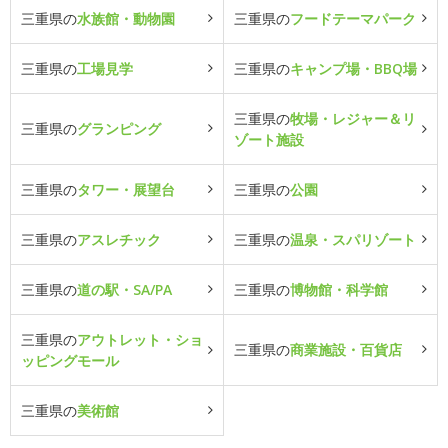
三重県の
水族館・動物園
三重県の
フードテーマパーク
三重県の
工場見学
三重県の
キャンプ場・BBQ場
三重県の
牧場・レジャー＆リ
三重県の
グランピング
ゾート施設
三重県の
タワー・展望台
三重県の
公園
三重県の
アスレチック
三重県の
温泉・スパリゾート
三重県の
道の駅・SA/PA
三重県の
博物館・科学館
三重県の
アウトレット・ショ
三重県の
商業施設・百貨店
ッピングモール
三重県の
美術館