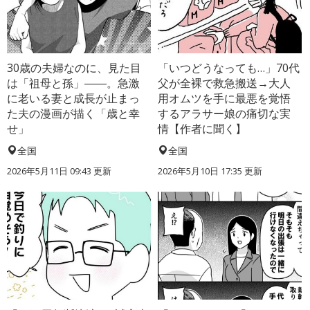
30歳の夫婦なのに、見た目
「いつどうなっても…」70代
は「祖母と孫」――。急激
父が全裸で救急搬送→大人
に老いる妻と成長が止まっ
用オムツを手に最悪を覚悟
た夫の漫画が描く「歳と幸
するアラサー娘の痛切な実
せ」
情【作者に聞く】
全国
全国
2026年5月11日 09:43 更新
2026年5月10日 17:35 更新