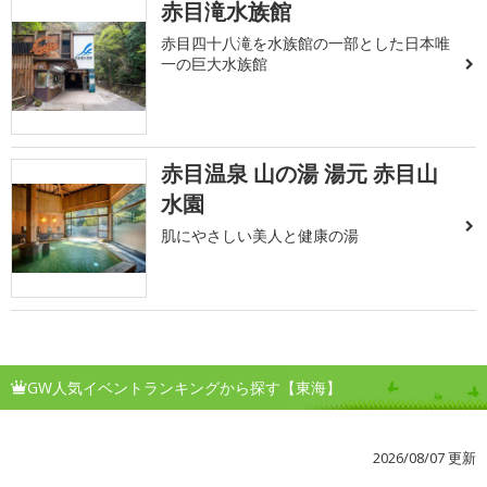
赤目滝水族館
赤目四十八滝を水族館の一部とした日本唯
一の巨大水族館
赤目温泉 山の湯 湯元 赤目山
水園
肌にやさしい美人と健康の湯
GW人気イベントランキングから探す【東海】
2026/08/07 更新