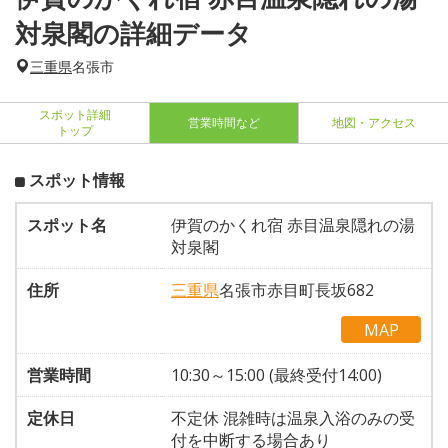
対泉閣の詳細データ
三重県
名張市
スポット詳細
営業時間など
地図・アクセス
トップ
スポット情報
スポット名
伊賀のかくれ宿 赤目温泉隠れの湯
対泉閣
住所
三重県
名張市赤目町長坂682
MAP
営業時間
10:30～15:00 (最終受付14:00)
定休日
不定休 混雑時は温泉入浴のみの受
付を中断する場合あり