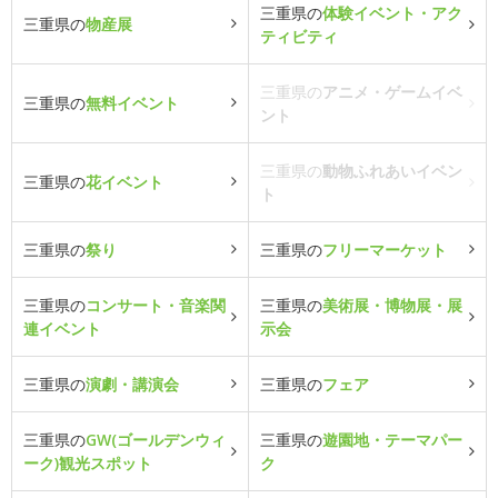
三重県の
体験イベント・アク
三重県の
物産展
ティビティ
三重県の
アニメ・ゲームイベ
三重県の
無料イベント
ント
三重県の
動物ふれあいイベン
三重県の
花イベント
ト
三重県の
祭り
三重県の
フリーマーケット
三重県の
コンサート・音楽関
三重県の
美術展・博物展・展
連イベント
示会
三重県の
演劇・講演会
三重県の
フェア
三重県の
GW(ゴールデンウィ
三重県の
遊園地・テーマパー
ーク)観光スポット
ク