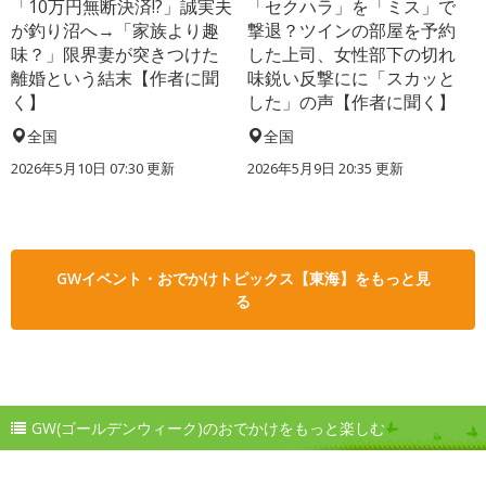
「10万円無断決済!?」誠実夫
「セクハラ」を「ミス」で
が釣り沼へ→「家族より趣
撃退？ツインの部屋を予約
味？」限界妻が突きつけた
した上司、女性部下の切れ
離婚という結末【作者に聞
味鋭い反撃にに「スカッと
く】
した」の声【作者に聞く】
全国
全国
2026年5月10日 07:30 更新
2026年5月9日 20:35 更新
GWイベント・おでかけトピックス【東海】をもっと見
る
GW(ゴールデンウィーク)のおでかけをもっと楽しむ