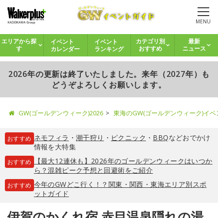
MENU
イベント
イベント
エリアから探
カテゴリ別
最新
カレンダー
ランキング
す
おすすめ
ニュース
2026年の更新は終了いたしました。来年（2027年）も
どうぞよろしくお願いします。
GW(ゴールデンウィーク)2026
東海のGW(ゴールデンウィーク)イ
ネモフィラ
・
潮干狩り
・
ピクニック
・
BBQ
などおでかけ
おすすめ
情報を大特集
【最大12連休も】2026年のゴールデンウィークはいつか
おすすめ
ら？混雑ピーク予想と回避術をご紹介
今年のGWどこ行く！？関東・関西・東海エリア別スポ
おすすめ
ットガイド
伊賀のかくれ宿 赤目温泉隠れの湯