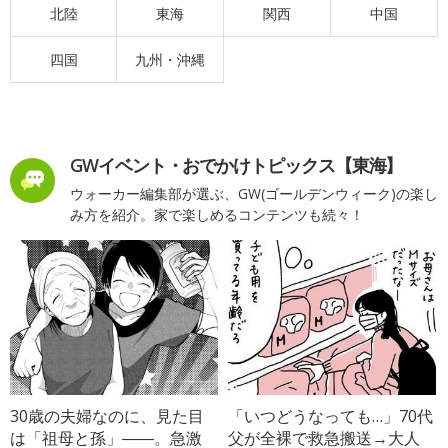
北陸
東海
関西
中国
四国
九州・沖縄
GWイベント・おでかけトピックス【東海】
ウォーカー編集部が選ぶ、GW(ゴールデンウィーク)の楽し
み方を紹介。家で楽しめるコンテンツも続々！
30歳の夫婦なのに、見た目
「いつどうなっても…」70代
は「祖母と孫」――。急激
父が全裸で救急搬送→大人