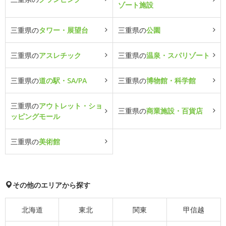
ゾート施設
三重県の
タワー・展望台
三重県の
公園
三重県の
アスレチック
三重県の
温泉・スパリゾート
三重県の
道の駅・SA/PA
三重県の
博物館・科学館
三重県の
アウトレット・ショ
三重県の
商業施設・百貨店
ッピングモール
三重県の
美術館
その他のエリアから探す
北海道
東北
関東
甲信越