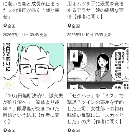
に老いる妻と成長が止まっ
用オムツを手に最悪を覚悟
た夫の漫画が描く「歳と幸
するアラサー娘の痛切な実
せ」
情【作者に聞く】
全国
全国
2026年5月11日 09:43 更新
2026年5月10日 17:35 更新
「10万円無断決済!?」誠実夫
「セクハラ」を「ミス」で
が釣り沼へ→「家族より趣
撃退？ツインの部屋を予約
味？」限界妻が突きつけた
した上司、女性部下の切れ
離婚という結末【作者に聞
味鋭い反撃にに「スカッと
く】
した」の声【作者に聞く】
全国
全国