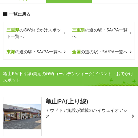
一覧に戻る
三重県
のGWおでかけスポッ
三重県
の道の駅・SA/PA一覧
ト一覧へ
へ
東海
の道の駅・SA/PA一覧へ
全国
の道の駅・SA/PA一覧へ
亀山PA(下り線)周辺のGW(ゴールデンウィーク)イベント・おでかけ
スポット
亀山PA(上り線)
アウドドア施設が満載のハイウェイオアシ
ス