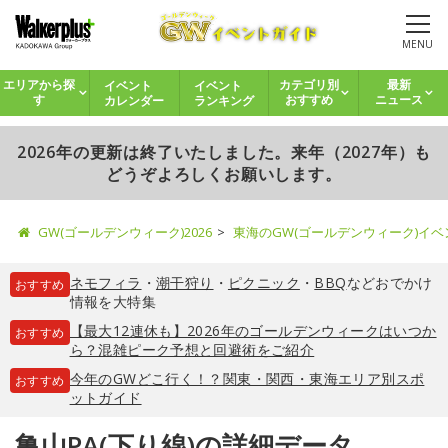
MENU
イベント
イベント
エリアから探
カテゴリ別
最新
カレンダー
ランキング
す
おすすめ
ニュース
2026年の更新は終了いたしました。来年（2027年）も
どうぞよろしくお願いします。
GW(ゴールデンウィーク)2026
東海のGW(ゴールデンウィーク)イ
ネモフィラ
・
潮干狩り
・
ピクニック
・
BBQ
などおでかけ
おすすめ
情報を大特集
【最大12連休も】2026年のゴールデンウィークはいつか
おすすめ
ら？混雑ピーク予想と回避術をご紹介
今年のGWどこ行く！？関東・関西・東海エリア別スポ
おすすめ
ットガイド
亀山PA(下り線)の詳細データ