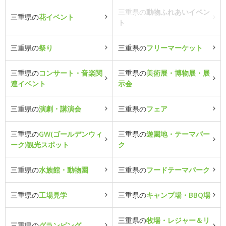
三重県の
動物ふれあいイベン
三重県の
花イベント
ト
三重県の
祭り
三重県の
フリーマーケット
三重県の
コンサート・音楽関
三重県の
美術展・博物展・展
連イベント
示会
三重県の
演劇・講演会
三重県の
フェア
三重県の
GW(ゴールデンウィ
三重県の
遊園地・テーマパー
ーク)観光スポット
ク
三重県の
水族館・動物園
三重県の
フードテーマパーク
三重県の
工場見学
三重県の
キャンプ場・BBQ場
三重県の
牧場・レジャー＆リ
三重県の
グランピング