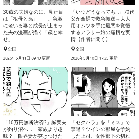
30歳の夫婦なのに、見た目
「いつどうなっても…」70代
は「祖母と孫」――。急激
父が全裸で救急搬送→大人
に老いる妻と成長が止まっ
用オムツを手に最悪を覚悟
た夫の漫画が描く「歳と幸
するアラサー娘の痛切な実
せ」
情【作者に聞く】
全国
全国
2026年5月11日 09:43 更新
2026年5月10日 17:35 更新
「10万円無断決済!?」誠実夫
「セクハラ」を「ミス」で
が釣り沼へ→「家族より趣
撃退？ツインの部屋を予約
味？」限界妻が突きつけた
した上司、女性部下の切れ