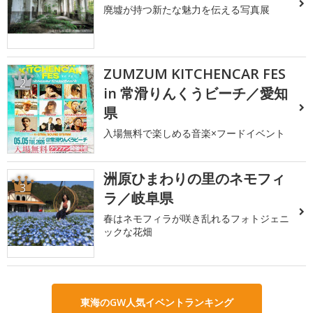
廃墟が持つ新たな魅力を伝える写真展
ZUMZUM KITCHENCAR FES
2
in 常滑りんくうビーチ／愛知
県
入場無料で楽しめる音楽×フードイベント
洲原ひまわりの里のネモフィ
3
ラ／岐阜県
春はネモフィラが咲き乱れるフォトジェニ
ックな花畑
東海のGW人気イベントランキング