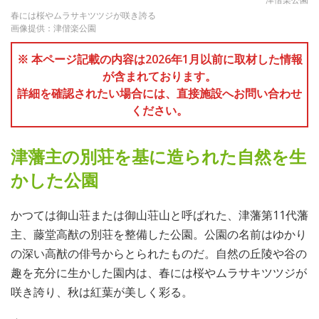
春には桜やムラサキツツジが咲き誇る
画像提供：津偕楽公園
※ 本ページ記載の内容は2026年1月以前に取材した情報
が含まれております。
詳細を確認されたい場合には、直接施設へお問い合わせ
ください。
津藩主の別荘を基に造られた自然を生
かした公園
かつては御山荘または御山荘山と呼ばれた、津藩第11代藩
主、藤堂高猷の別荘を整備した公園。公園の名前はゆかり
の深い高猷の俳号からとられたものだ。自然の丘陵や谷の
趣を充分に生かした園内は、春には桜やムラサキツツジが
咲き誇り、秋は紅葉が美しく彩る。