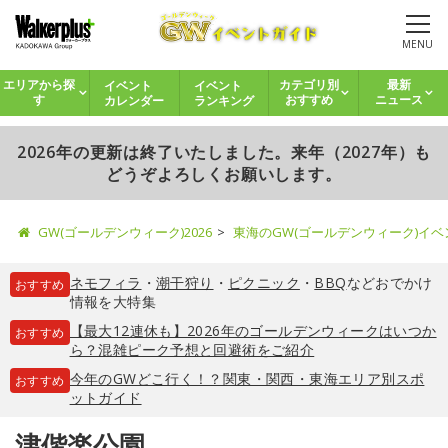
MENU
イベント
イベント
エリアから探
カテゴリ別
最新
カレンダー
ランキング
す
おすすめ
ニュース
2026年の更新は終了いたしました。来年（2027年）も
どうぞよろしくお願いします。
GW(ゴールデンウィーク)2026
東海のGW(ゴールデンウィーク)イ
ネモフィラ
・
潮干狩り
・
ピクニック
・
BBQ
などおでかけ
おすすめ
情報を大特集
【最大12連休も】2026年のゴールデンウィークはいつか
おすすめ
ら？混雑ピーク予想と回避術をご紹介
今年のGWどこ行く！？関東・関西・東海エリア別スポ
おすすめ
ットガイド
津偕楽公園