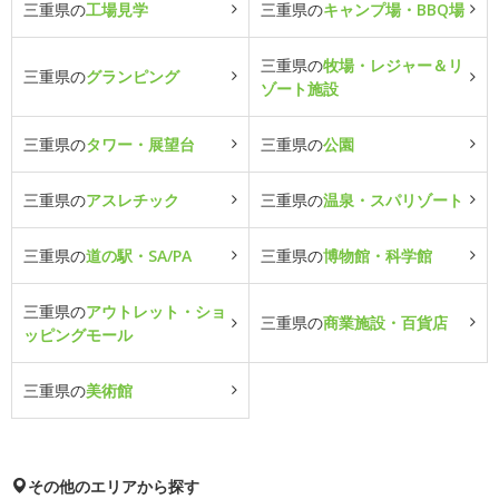
三重県の
工場見学
三重県の
キャンプ場・BBQ場
三重県の
牧場・レジャー＆リ
三重県の
グランピング
ゾート施設
三重県の
タワー・展望台
三重県の
公園
三重県の
アスレチック
三重県の
温泉・スパリゾート
三重県の
道の駅・SA/PA
三重県の
博物館・科学館
三重県の
アウトレット・ショ
三重県の
商業施設・百貨店
ッピングモール
三重県の
美術館
その他のエリアから探す