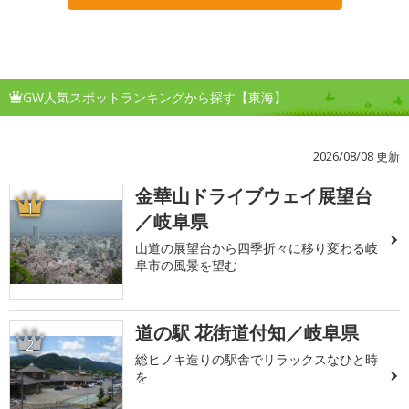
GW人気スポットランキングから探す【東海】
2026/08/08 更新
金華山ドライブウェイ展望台
1
／岐阜県
山道の展望台から四季折々に移り変わる岐
阜市の風景を望む
道の駅 花街道付知／岐阜県
2
総ヒノキ造りの駅舎でリラックスなひと時
を