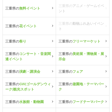
三重県の
アニメ・ゲームイベ
三重県の
無料イベント
ント
三重県の
動物ふれあいイベン
三重県の
花イベント
ト
三重県の
祭り
三重県の
フリーマーケット
三重県の
コンサート・音楽関
三重県の
美術展・博物展・展
連イベント
示会
三重県の
演劇・講演会
三重県の
フェア
三重県の
GW(ゴールデンウィ
三重県の
遊園地・テーマパー
ーク)観光スポット
ク
三重県の
水族館・動物園
三重県の
フードテーマパーク