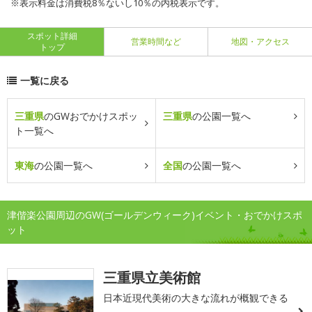
※表示料金は消費税8％ないし10％の内税表示です。
スポット詳細
営業時間など
地図・アクセス
トップ
一覧に戻る
三重県
のGWおでかけスポッ
三重県
の公園一覧へ
ト一覧へ
東海
の公園一覧へ
全国
の公園一覧へ
津偕楽公園周辺のGW(ゴールデンウィーク)イベント・おでかけスポ
ット
三重県立美術館
日本近現代美術の大きな流れが概観できる